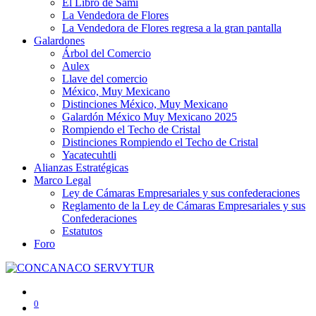
El Libro de Sami
La Vendedora de Flores
La Vendedora de Flores regresa a la gran pantalla
Galardones
Árbol del Comercio
Aulex
Llave del comercio
México, Muy Mexicano
Distinciones México, Muy Mexicano
Galardón México Muy Mexicano 2025
Rompiendo el Techo de Cristal
Distinciones Rompiendo el Techo de Cristal
Yacatecuhtli
Alianzas Estratégicas
Marco Legal
Ley de Cámaras Empresariales y sus confederaciones
Reglamento de la Ley de Cámaras Empresariales y sus
Confederaciones
Estatutos
Foro
0