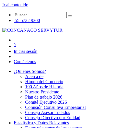
Ir al contenido
55 5722 9300
0
Iniciar sesión
Contáctenos
¿Quiénes Somos?
Acerca de
Himno del Comercio
100 Años de Historia
Nuestro Presidente
Plan de trabajo 2026
Comité Ejecutivo 2026
Comisión Consultiva Empresarial
Consejo Asesor Tratados
Consejo Directivo por Entidad
Estadística y Datos Relevantes
Datos relevantes de los sectores