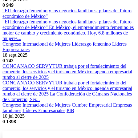
0
949
“El liderazgo femenino y los negocios familiares: pilares del futuro
económico de México”
“El liderazgo femenino y los negocios familiares: pilares del futuro
económico de México” En México, el emprendimiento femenino es
motor de cambio y crecimiento económico. Hoy, 6.8 millones de
mujeres...
Congreso Internacional de Mujeres
Liderazgo femenino
Líderes
Empresariales
18 sept 2025
0
742
CONCANACO SERVYTUR trabaja por el fortalecimiento del
comercio, los servicios y el turismo en México: agenda empresarial
rumbo al cierre de 2025
CONCANACO SERVYTUR trabaja por el fortalecimiento del
comercio, los servicios y el turismo en México: agenda empresarial
rumbo al cierre de 2025 La Confederación de Cámaras Nacionales
de Comercio, Ser...
Congreso Internacional de Mujeres
Cumbre Empresarial
Empresas
familiares
Líderes Empresariales
PIB
10 jul 2025
0
1398