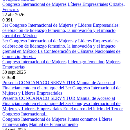
Congreso Internacional de Mujeres
Líderes Empresariales
Orizaba,
Veracruz
22 abr 2026
0
391
3er Congreso Internacional de Mujeres y Líderes Empresariales:
celebración de liderazgo femenino, la innovación y el impacto
gremial en México
3er Congreso Internacional de Mujeres y Líderes Empresariales:
celebración de liderazgo femenino, la innovación y el impacto
gremial en México La Confederación de Cámaras Nacionales de
Comercio, Servi...
Congreso Internacional de Mujeres
Liderazgo femenino
Mujeres
Empresarias
30 sept 2025
0
1658
Presenta CONCANACO SERVYTUR Manual de Acceso al
Financiamiento en el arranque del 3er Congreso Internacional de
Mujeres y Líderes Empresariales
Presenta CONCANACO SERVYTUR Manual de Acceso al
Financiamiento en el arranque del 3er Congreso Internacional de
Mujeres y Líderes Empresariales En el marco del inicio del Tercer
Congreso Internacional...
Congreso Internacional de Mujeres
Juntas contamos
Líderes
Empresariales
Manual de Financiamiento
24 sept 2025