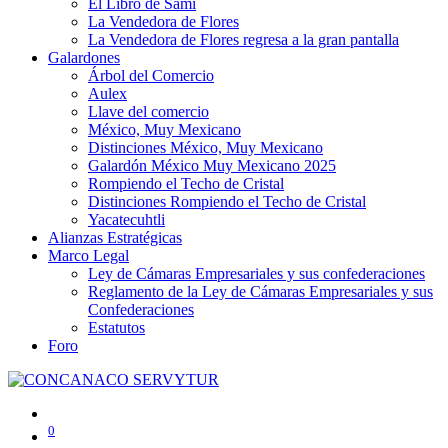
El Libro de Sami
La Vendedora de Flores
La Vendedora de Flores regresa a la gran pantalla
Galardones
Árbol del Comercio
Aulex
Llave del comercio
México, Muy Mexicano
Distinciones México, Muy Mexicano
Galardón México Muy Mexicano 2025
Rompiendo el Techo de Cristal
Distinciones Rompiendo el Techo de Cristal
Yacatecuhtli
Alianzas Estratégicas
Marco Legal
Ley de Cámaras Empresariales y sus confederaciones
Reglamento de la Ley de Cámaras Empresariales y sus
Confederaciones
Estatutos
Foro
0