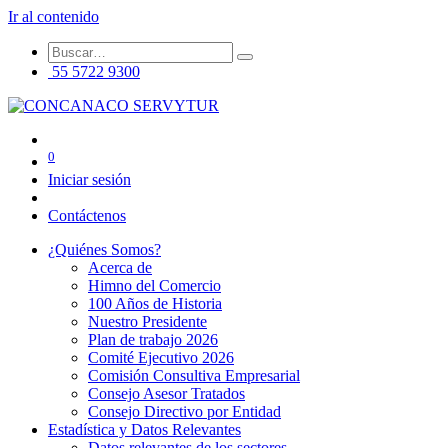
Ir al contenido
55 5722 9300
0
Iniciar sesión
Contáctenos
¿Quiénes Somos?
Acerca de
Himno del Comercio
100 Años de Historia
Nuestro Presidente
Plan de trabajo 2026
Comité Ejecutivo 2026
Comisión Consultiva Empresarial
Consejo Asesor Tratados
Consejo Directivo por Entidad
Estadística y Datos Relevantes
Datos relevantes de los sectores