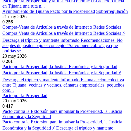
Pacto por la Prosperidad y la Justicia Económica El acuerdo inicia
en Tijuana una ruta n...
Ayuntamiento de Tijuana
Pacto por la Prosperidad
Sobrerregulación
21 may 2026
0
256
Compra-Venta de Artículos a través de Internet o Redes Sociales
Compra-Venta de Artículos a través de Internet o Redes Sociales ⚡
Descarga el tríptico y mantente informado Recomendaciones: No
aceptes depósitos bajo el concepto “Salvo buen cobro”, ya que
podrías se...
20 may 2026
0
201
Pacto por la Prosperidad, la Justicia Económica y la Seguridad
Pacto por la Prosperidad, la Justicia Económica y la Seguridad ⚡
Descarga el tríptico y mantente informado Es una acción colectiva
entre Tijuana, vecinas y vecinos, cámaras empresariales, pequeños
com...
Pacto por la Prosperidad
20 may 2026
0
417
Pacto contra la Extorsión para impulsar la Prosperidad, la Justicia
Económica y la Seguridad
Pacto contra la Extorsión para impulsar la Prosperidad, la Justicia
Económica y la Seguridad ⚡ Descarga el tríptico y mantente