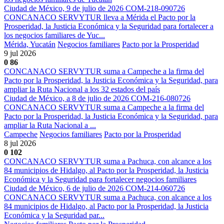
Ciudad de México, 9 de julio de 2026 COM-218-090726
CONCANACO SERVYTUR lleva a Mérida el Pacto por la
Prosperidad, la Justicia Económica y la Seguridad para fortalecer a
los negocios familiares de Yuc...
Mérida, Yucatán
Negocios familiares
Pacto por la Prosperidad
9 jul 2026
0
86
CONCANACO SERVYTUR suma a Campeche a la firma del
Pacto por la Prosperidad, la Justicia Económica y la Seguridad, para
ampliar la Ruta Nacional a los 32 estados del país
Ciudad de México, a 8 de julio de 2026 COM-216-080726
CONCANACO SERVYTUR suma a Campeche a la firma del
Pacto por la Prosperidad, la Justicia Económica y la Seguridad, para
ampliar la Ruta Nacional a ...
Campeche
Negocios familiares
Pacto por la Prosperidad
8 jul 2026
0
102
CONCANACO SERVYTUR suma a Pachuca, con alcance a los
84 municipios de Hidalgo, al Pacto por la Prosperidad, la Justicia
Económica y la Seguridad para fortalecer negocios familiares
Ciudad de México, 6 de julio de 2026 COM-214-060726
CONCANACO SERVYTUR suma a Pachuca, con alcance a los
84 municipios de Hidalgo, al Pacto por la Prosperidad, la Justicia
Económica y la Seguridad par...