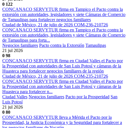
0
122
CONCANACO SERVYTUR firma en Tampico el Pacto contra la
extorsión con autoridades, legisladores y siete Cámaras de Comercio
de Tamaulipas para fortalecer negocios familiares
Ciudad de México, 21 de julio de 2026 COM-236-210726
CONCANACO SERVYTUR firma en Tampico el Pacto contra la
extorsión con autoridades, legisladores y siete Cámaras de Comercio
de Tamaulipas para forta...
Negocios familiares
Pacto contra la Extorsión
Tamaulipas
21 jul 2026
0
98
CONCANACO SERVYTUR firma en Ciudad Valles el Pacto por
la Prosperidad con autoridades de San Luis Potosí y cámaras de la
Huasteca para fortalecer negocios familiares de la región
Ciudad de México, 21 de julio de 2026 COM-235-210726
CONCANACO SERVYTUR firma en Ciudad Valles el Pacto por
la Prosperidad con autoridades de San Luis Potosí y cámaras de la
Huasteca para fortalecer n...
Ciudad Valles
Negocios familiares
Pacto por la Prosperidad
San
Luis Potosí
21 jul 2026
0
80
CONCANACO SERVYTUR lleva a Mérida el Pacto por la
Prosperidad, la Justicia Económica y la Seguridad para fortalecer a
los negocios familiares de Yucatán