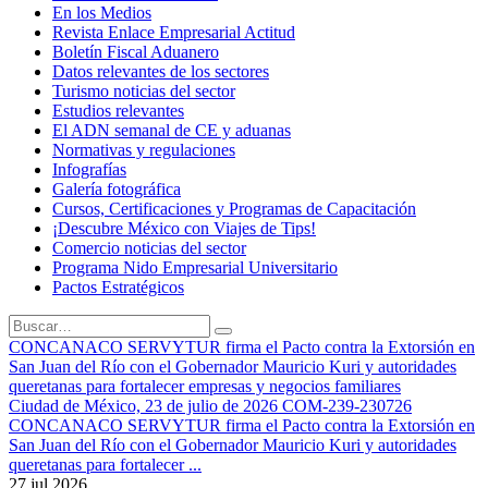
En los Medios
Revista Enlace Empresarial Actitud
Boletín Fiscal Aduanero
Datos relevantes de los sectores
Turismo noticias del sector
Estudios relevantes
El ADN semanal de CE y aduanas
Normativas y regulaciones
Infografías
Galería fotográfica
Cursos, Certificaciones y Programas de Capacitación
¡Descubre México con Viajes de Tips!
Comercio noticias del sector
Programa Nido Empresarial Universitario
Pactos Estratégicos
CONCANACO SERVYTUR firma el Pacto contra la Extorsión en
San Juan del Río con el Gobernador Mauricio Kuri y autoridades
queretanas para fortalecer empresas y negocios familiares
Ciudad de México, 23 de julio de 2026 COM-239-230726
CONCANACO SERVYTUR firma el Pacto contra la Extorsión en
San Juan del Río con el Gobernador Mauricio Kuri y autoridades
queretanas para fortalecer ...
27 jul 2026