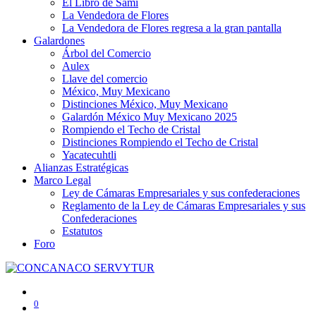
El Libro de Sami
La Vendedora de Flores
La Vendedora de Flores regresa a la gran pantalla
Galardones
Árbol del Comercio
Aulex
Llave del comercio
México, Muy Mexicano
Distinciones México, Muy Mexicano
Galardón México Muy Mexicano 2025
Rompiendo el Techo de Cristal
Distinciones Rompiendo el Techo de Cristal
Yacatecuhtli
Alianzas Estratégicas
Marco Legal
Ley de Cámaras Empresariales y sus confederaciones
Reglamento de la Ley de Cámaras Empresariales y sus
Confederaciones
Estatutos
Foro
0