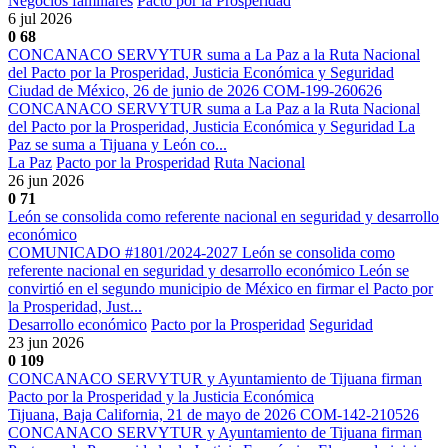
Negocios familiares
Pacto por la Prosperidad
6 jul 2026
0
68
CONCANACO SERVYTUR suma a La Paz a la Ruta Nacional
del Pacto por la Prosperidad, Justicia Económica y Seguridad
Ciudad de México, 26 de junio de 2026 COM-199-260626
CONCANACO SERVYTUR suma a La Paz a la Ruta Nacional
del Pacto por la Prosperidad, Justicia Económica y Seguridad La
Paz se suma a Tijuana y León co...
La Paz
Pacto por la Prosperidad
Ruta Nacional
26 jun 2026
0
71
León se consolida como referente nacional en seguridad y desarrollo
económico
COMUNICADO #1801/2024-2027 León se consolida como
referente nacional en seguridad y desarrollo económico León se
convirtió en el segundo municipio de México en firmar el Pacto por
la Prosperidad, Just...
Desarrollo económico
Pacto por la Prosperidad
Seguridad
23 jun 2026
0
109
CONCANACO SERVYTUR y Ayuntamiento de Tijuana firman
Pacto por la Prosperidad y la Justicia Económica
Tijuana, Baja California, 21 de mayo de 2026 COM-142-210526
CONCANACO SERVYTUR y Ayuntamiento de Tijuana firman