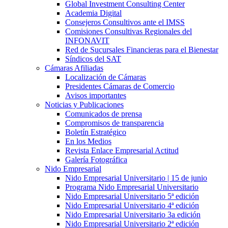
Global Investment Consulting Center
Academia Digital
Consejeros Consultivos ante el IMSS
Comisiones Consultivas Regionales del
INFONAVIT
Red de Sucursales Financieras para el Bienestar
Síndicos del SAT
Cámaras Afiliadas
Localización de Cámaras
Presidentes Cámaras de Comercio
Avisos importantes
Noticias y Publicaciones
Comunicados de prensa
Compromisos de transparencia
Boletín Estratégico
En los Medios
Revista Enlace Empresarial Actitud
Galería Fotográfica
Nido Empresarial
Nido Empresarial Universitario | 15 de junio
Programa Nido Empresarial Universitario
Nido Empresarial Universitario 5ª edición
Nido Empresarial Universitario 4ª edición
Nido Empresarial Universitario 3a edición
Nido Empresarial Universitario 2ª edición