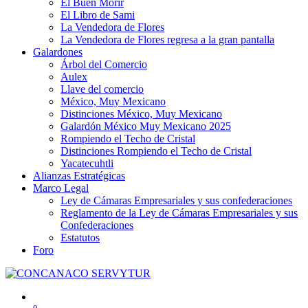
El Buen Morir
El Libro de Sami
La Vendedora de Flores
La Vendedora de Flores regresa a la gran pantalla
Galardones
Árbol del Comercio
Aulex
Llave del comercio
México, Muy Mexicano
Distinciones México, Muy Mexicano
Galardón México Muy Mexicano 2025
Rompiendo el Techo de Cristal
Distinciones Rompiendo el Techo de Cristal
Yacatecuhtli
Alianzas Estratégicas
Marco Legal
Ley de Cámaras Empresariales y sus confederaciones
Reglamento de la Ley de Cámaras Empresariales y sus
Confederaciones
Estatutos
Foro