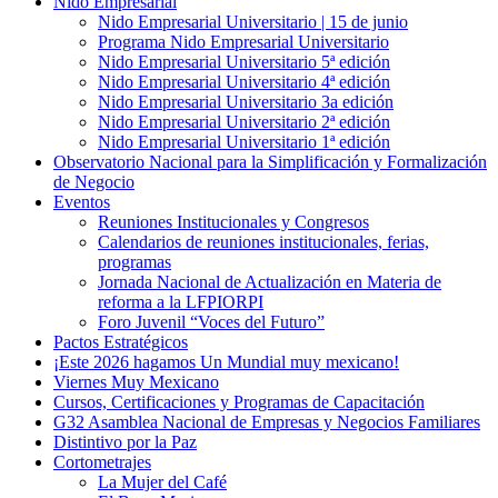
Nido Empresarial
Nido Empresarial Universitario | 15 de junio
Programa Nido Empresarial Universitario
Nido Empresarial Universitario 5ª edición
Nido Empresarial Universitario 4ª edición
Nido Empresarial Universitario 3a edición
Nido Empresarial Universitario 2ª edición
Nido Empresarial Universitario 1ª edición
Observatorio Nacional para la Simplificación y Formalización
de Negocio
Eventos
Reuniones Institucionales y Congresos
Calendarios de reuniones institucionales, ferias,
programas
Jornada Nacional de Actualización en Materia de
reforma a la LFPIORPI
Foro Juvenil “Voces del Futuro”
Pactos Estratégicos
¡Este 2026 hagamos Un Mundial muy mexicano!
Viernes Muy Mexicano
Cursos, Certificaciones y Programas de Capacitación
G32 Asamblea Nacional de Empresas y Negocios Familiares
Distintivo por la Paz
Cortometrajes
La Mujer del Café