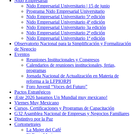
Nido Empresarial
Nido Empresarial Universitario | 15 de junio
Programa Nido Empresarial Universitario
Nido Empresarial Universitario 5ª edición
Nido Empresarial Universitario 4ª edición
Nido Empresarial Universitario 3a edición
Nido Empresarial Universitario 2ª edición
Nido Empresarial Universitario 1ª edición
Observatorio Nacional para la Simplificación y Formalización
de Negocio
Eventos
Reuniones Institucionales y Congresos
Calendarios de reuniones institucionales, ferias,
programas
Jornada Nacional de Actualización en Materia de
reforma a la LFPIORPI
Foro Juvenil “Voces del Futuro”
Pactos Estratégicos
¡Este 2026 hagamos Un Mundial muy mexicano!
Viernes Muy Mexicano
Cursos, Certificaciones y Programas de Capacitación
G32 Asamblea Nacional de Empresas y Negocios Familiares
Distintivo por la Paz
Cortometrajes
La Mujer del Café