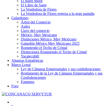
El Buen Morir
El Libro de Sami
La Vendedora de Flores
La Vendedora de Flores regresa a la gran pantalla
Galardones
Árbol del Comercio
Aulex
Llave del comercio
México, Muy Mexicano
Distinciones México, Muy Mexicano
Galardón México Muy Mexicano 2025
Rompiendo el Techo de Cristal
Distinciones Rompiendo el Techo de Cristal
Yacatecuhtli
Alianzas Estratégicas
Marco Legal
Ley de Cámaras Empresariales y sus confederaciones
Reglamento de la Ley de Cámaras Empresariales y sus
Confederaciones
Estatutos
Foro