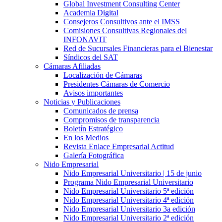
Global Investment Consulting Center
Academia Digital
Consejeros Consultivos ante el IMSS
Comisiones Consultivas Regionales del
INFONAVIT
Red de Sucursales Financieras para el Bienestar
Síndicos del SAT
Cámaras Afiliadas
Localización de Cámaras
Presidentes Cámaras de Comercio
Avisos importantes
Noticias y Publicaciones
Comunicados de prensa
Compromisos de transparencia
Boletín Estratégico
En los Medios
Revista Enlace Empresarial Actitud
Galería Fotográfica
Nido Empresarial
Nido Empresarial Universitario | 15 de junio
Programa Nido Empresarial Universitario
Nido Empresarial Universitario 5ª edición
Nido Empresarial Universitario 4ª edición
Nido Empresarial Universitario 3a edición
Nido Empresarial Universitario 2ª edición