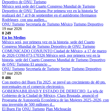
Deportivo de ONU Turismo
México será sede del Cuarto Congreso Mundial de Turismo
Deportivo de ONU Turismo Por primera vez en la historia Se
realizará del 7 al 9 de septiembre en el autódromo Hermanos
Rodríguez, con una audien...
ONU Turismo
Secretaría de Turismo México
Turismo Deportivo
19 mar 2026
0
249
En los Medios
México será, por primera vez en la historia, sede del Cuarto
Congreso Mundial de Turismo Deportivo de ONU Turismo
COMUNICADO CONJUNTO Ciudad de México, a 17 de marzo
de 2026 COM-073-170326 México será, por primera vez en la
historia, sede del Cuarto Congreso Mundial de Turismo Deportivo
de ONU Turismo El anuncio ...
ONU Turismo
Secretaría de Turismo
Sectur
Turismo Deportivo
17 mar 2026
0
486
Con motivo del Buen Fin 2025, se prevé un crecimiento de 40 pts.
porcentuales en el comercio electronico.
GOBERNABILIDAD Y ESTADO DE DERECHO ​ La jefa de
Gobierno de la Ciudad de México, Clara Brugada, anunció el
Programa de Autonomía Económica de las Mujeres 2025–2026, con
una inversión de 500 millones d...
El Buen Fin
ONU Turismo
Plan Michoacán