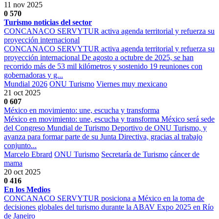
11 nov 2025
0
570
Turismo noticias del sector
CONCANACO SERVYTUR activa agenda territorial y refuerza su
proyección internacional
CONCANACO SERVYTUR activa agenda territorial y refuerza su
proyección internacional De agosto a octubre de 2025, se han
recorrido más de 53 mil kilómetros y sostenido 19 reuniones con
gobernadoras y g...
Mundial 2026
ONU Turismo
Viernes muy mexicano
21 oct 2025
0
607
México en movimiento: une, escucha y transforma
México en movimiento: une, escucha y transforma México será sede
del Congreso Mundial de Turismo Deportivo de ONU Turismo, y
avanza para formar parte de su Junta Directiva, gracias al trabajo
conjunto...
Marcelo Ebrard
ONU Turismo
Secretaría de Turismo
cáncer de
mama
20 oct 2025
0
416
En los Medios
CONCANACO SERVYTUR posiciona a México en la toma de
decisiones globales del turismo durante la ABAV Expo 2025 en Río
de Janeiro