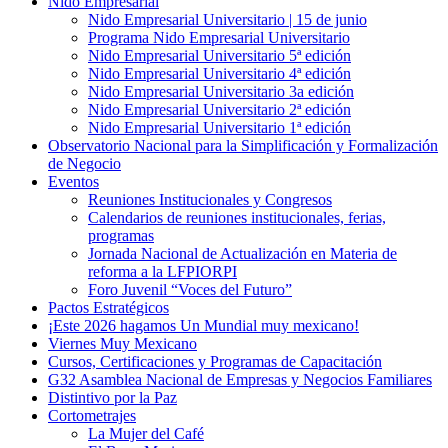
Nido Empresarial
Nido Empresarial Universitario | 15 de junio
Programa Nido Empresarial Universitario
Nido Empresarial Universitario 5ª edición
Nido Empresarial Universitario 4ª edición
Nido Empresarial Universitario 3a edición
Nido Empresarial Universitario 2ª edición
Nido Empresarial Universitario 1ª edición
Observatorio Nacional para la Simplificación y Formalización
de Negocio
Eventos
Reuniones Institucionales y Congresos
Calendarios de reuniones institucionales, ferias,
programas
Jornada Nacional de Actualización en Materia de
reforma a la LFPIORPI
Foro Juvenil “Voces del Futuro”
Pactos Estratégicos
¡Este 2026 hagamos Un Mundial muy mexicano!
Viernes Muy Mexicano
Cursos, Certificaciones y Programas de Capacitación
G32 Asamblea Nacional de Empresas y Negocios Familiares
Distintivo por la Paz
Cortometrajes
La Mujer del Café