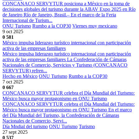
CONCANACO SERVYTUR posiciona a México en la toma de
decisiones globales del turismo durante la ABAV Expo 2025 en Río
de Janeiro Río de Janeiro, Brasil.– En el marco de la Feria
Internacional de Turism...
ONU Turismo
Rumbo a la COP30
Viernes muy mexicano
9 oct 2025
0
581
México impulsa liderazgo turístico internacional con participación
activa de las empresas familiares
México impulsa liderazgo turístico internacional con participación
activa de las empresas familiares La Confederación de Cámaras
Nacionales de Comercio, Servicios y Turismo (CONCANACO
SERVYTUR) refren...
Hecho en México
ONU Turismo
Rumbo a la COP30
7 oct 2025
0
667
CONCANACO SERVYTUR celebra el Día Mundial del Turismo:
México busca mayor protagonismo en ONU Turismo
CONCANACO SERVYTUR celebra el Día Mundial del Turismo:
México busca mayor protagonismo en ONU Turismo En el marco
del Día Mundial del Turismo, la Confederación de Cámaras
Nacionales de Comercio, Servi...
Día Mndial del turismo
ONU Turismo
Turismo
27 sept 2025
0
537