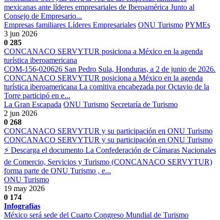
mexicanas ante líderes empresariales de Iberoamérica Junto al
Consejo de Empresario...
Empresas familiares
Líderes Empresariales
ONU Turismo
PYMEs
3 jun 2026
0
285
CONCANACO SERVYTUR posiciona a México en la agenda
turística iberoamericana
COM-156-020626 San Pedro Sula, Honduras, a 2 de junio de 2026.
CONCANACO SERVYTUR posiciona a México en la agenda
turística iberoamericana La comitiva encabezada por Octavio de la
Torre participó en e...
La Gran Escapada
ONU Turismo
Secretaría de Turismo
2 jun 2026
0
268
CONCANACO SERVYTUR y su participación en ONU Turismo
CONCANACO SERVYTUR y su participación en ONU Turismo
⚡ Descarga el documento La Confederación de Cámaras Nacionales
de Comercio, Servicios y Turismo (CONCANACO SERVYTUR)
forma parte de ONU Turismo , e...
ONU Turismo
19 may 2026
0
174
Infografías
México será sede del Cuarto Congreso Mundial de Turismo