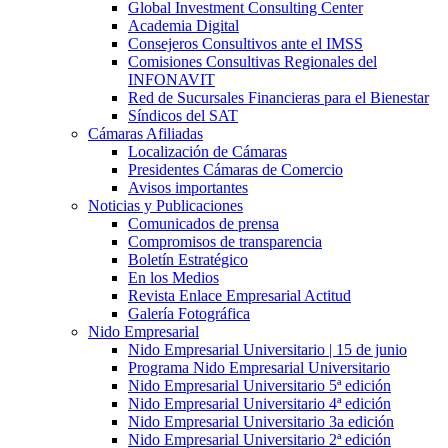
Global Investment Consulting Center
Academia Digital
Consejeros Consultivos ante el IMSS
Comisiones Consultivas Regionales del
INFONAVIT
Red de Sucursales Financieras para el Bienestar
Síndicos del SAT
Cámaras Afiliadas
Localización de Cámaras
Presidentes Cámaras de Comercio
Avisos importantes
Noticias y Publicaciones
Comunicados de prensa
Compromisos de transparencia
Boletín Estratégico
En los Medios
Revista Enlace Empresarial Actitud
Galería Fotográfica
Nido Empresarial
Nido Empresarial Universitario | 15 de junio
Programa Nido Empresarial Universitario
Nido Empresarial Universitario 5ª edición
Nido Empresarial Universitario 4ª edición
Nido Empresarial Universitario 3a edición
Nido Empresarial Universitario 2ª edición