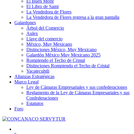
El Buen Morir
El Libro de Sami
La Vendedora de Flores
La Vendedora de Flores regresa a la gran pantalla
Galardones
Árbol del Comercio
Aulex
Llave del comercio
México, Muy Mexicano
Distinciones México, Muy Mexicano
Galardón México Muy Mexicano 2025
Rompiendo el Techo de Cristal
Distinciones Rompiendo el Techo de Cristal
Yacatecuhtli
Alianzas Estratégicas
Marco Legal
Ley de Cámaras Empresariales y sus confederaciones
Reglamento de la Ley de Cámaras Empresariales y sus
Confederaciones
Estatutos
Foro