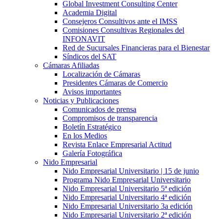
Global Investment Consulting Center
Academia Digital
Consejeros Consultivos ante el IMSS
Comisiones Consultivas Regionales del
INFONAVIT
Red de Sucursales Financieras para el Bienestar
Síndicos del SAT
Cámaras Afiliadas
Localización de Cámaras
Presidentes Cámaras de Comercio
Avisos importantes
Noticias y Publicaciones
Comunicados de prensa
Compromisos de transparencia
Boletín Estratégico
En los Medios
Revista Enlace Empresarial Actitud
Galería Fotográfica
Nido Empresarial
Nido Empresarial Universitario | 15 de junio
Programa Nido Empresarial Universitario
Nido Empresarial Universitario 5ª edición
Nido Empresarial Universitario 4ª edición
Nido Empresarial Universitario 3a edición
Nido Empresarial Universitario 2ª edición