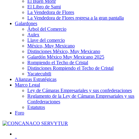
El Buen Morir
El Libro de Sami
La Vendedora de Flores
La Vendedora de Flores regresa a la gran pantalla
Galardones
Árbol del Comercio
Aulex
Llave del comercio
México, Muy Mexicano
Distinciones México, Muy Mexicano
Galardón México Muy Mexicano 2025
Rompiendo el Techo de Cristal
Distinciones Rompiendo el Techo de Cristal
Yacatecuhtli
Alianzas Estratégicas
Marco Legal
Ley de Cámaras Empresariales y sus confederaciones
Reglamento de la Ley de Cámaras Empresariales y sus
Confederaciones
Estatutos
Foro