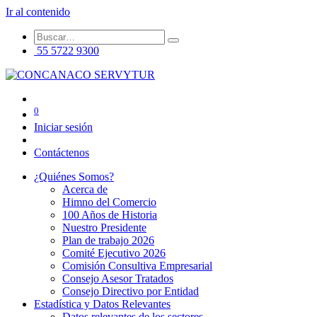
Ir al contenido
55 5722 9300
0
Iniciar sesión
Contáctenos
¿Quiénes Somos?
Acerca de
Himno del Comercio
100 Años de Historia
Nuestro Presidente
Plan de trabajo 2026
Comité Ejecutivo 2026
Comisión Consultiva Empresarial
Consejo Asesor Tratados
Consejo Directivo por Entidad
Estadística y Datos Relevantes
Datos relevantes de los sectores