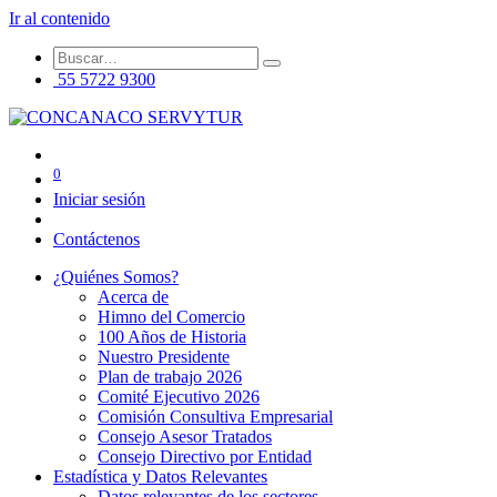
Ir al contenido
55 5722 9300
0
Iniciar sesión
Contáctenos
¿Quiénes Somos?
Acerca de
Himno del Comercio
100 Años de Historia
Nuestro Presidente
Plan de trabajo 2026
Comité Ejecutivo 2026
Comisión Consultiva Empresarial
Consejo Asesor Tratados
Consejo Directivo por Entidad
Estadística y Datos Relevantes
Datos relevantes de los sectores