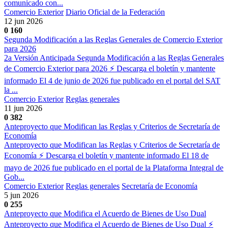
comunicado con...
Comercio Exterior
Diario Oficial de la Federación
12 jun 2026
0
160
Segunda Modificación a las Reglas Generales de Comercio Exterior
para 2026
2a Versión Anticipada Segunda Modificación a las Reglas Generales
de Comercio Exterior para 2026 ⚡ Descarga el boletín y mantente
informado El 4 de junio de 2026 fue publicado en el portal del SAT
la ...
Comercio Exterior
Reglas generales
11 jun 2026
0
382
Anteproyecto que Modifican las Reglas y Criterios de Secretaría de
Economía
Anteproyecto que Modifican las Reglas y Criterios de Secretaría de
Economía ⚡ Descarga el boletín y mantente informado El 18 de
mayo de 2026 fue publicado en el portal de la Plataforma Integral de
Gob...
Comercio Exterior
Reglas generales
Secretaría de Economía
5 jun 2026
0
255
Anteproyecto que Modifica el Acuerdo de Bienes de Uso Dual
Anteproyecto que Modifica el Acuerdo de Bienes de Uso Dual ⚡