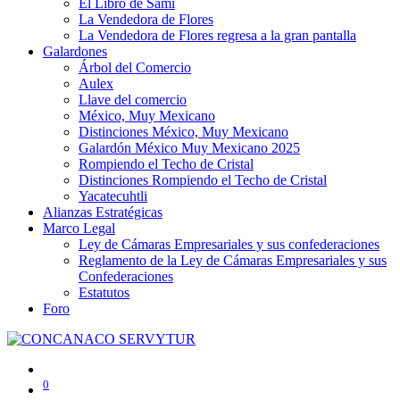
El Libro de Sami
La Vendedora de Flores
La Vendedora de Flores regresa a la gran pantalla
Galardones
Árbol del Comercio
Aulex
Llave del comercio
México, Muy Mexicano
Distinciones México, Muy Mexicano
Galardón México Muy Mexicano 2025
Rompiendo el Techo de Cristal
Distinciones Rompiendo el Techo de Cristal
Yacatecuhtli
Alianzas Estratégicas
Marco Legal
Ley de Cámaras Empresariales y sus confederaciones
Reglamento de la Ley de Cámaras Empresariales y sus
Confederaciones
Estatutos
Foro
0