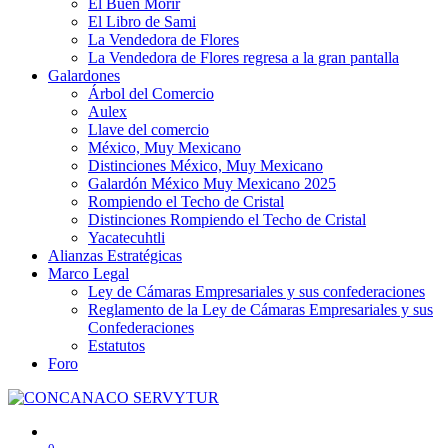
El Buen Morir
El Libro de Sami
La Vendedora de Flores
La Vendedora de Flores regresa a la gran pantalla
Galardones
Árbol del Comercio
Aulex
Llave del comercio
México, Muy Mexicano
Distinciones México, Muy Mexicano
Galardón México Muy Mexicano 2025
Rompiendo el Techo de Cristal
Distinciones Rompiendo el Techo de Cristal
Yacatecuhtli
Alianzas Estratégicas
Marco Legal
Ley de Cámaras Empresariales y sus confederaciones
Reglamento de la Ley de Cámaras Empresariales y sus
Confederaciones
Estatutos
Foro