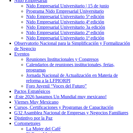
Nido Empresarial
Nido Empresarial Universitario | 15 de junio
Programa Nido Empresarial Universitario
Nido Empresarial Universitario 5ª edición
Nido Empresarial Universitario 4ª edición
Nido Empresarial Universitario 3a edición
Nido Empresarial Universitario 2ª edición
Nido Empresarial Universitario 1ª edición
Observatorio Nacional para la Simplificación y Formalización
de Negocio
Eventos
Reuniones Institucionales y Congresos
Calendarios de reuniones institucionales, ferias,
programas
Jornada Nacional de Actualización en Materia de
reforma a la LFPIORPI
Foro Juvenil “Voces del Futuro”
Pactos Estratégicos
¡Este 2026 hagamos Un Mundial muy mexicano!
Viernes Muy Mexicano
Cursos, Certificaciones y Programas de Capacitación
G32 Asamblea Nacional de Empresas y Negocios Familiares
Distintivo por la Paz
Cortometrajes
La Mujer del Café