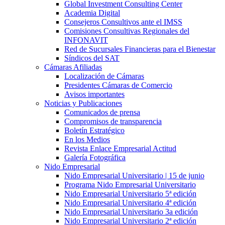
Global Investment Consulting Center
Academia Digital
Consejeros Consultivos ante el IMSS
Comisiones Consultivas Regionales del
INFONAVIT
Red de Sucursales Financieras para el Bienestar
Síndicos del SAT
Cámaras Afiliadas
Localización de Cámaras
Presidentes Cámaras de Comercio
Avisos importantes
Noticias y Publicaciones
Comunicados de prensa
Compromisos de transparencia
Boletín Estratégico
En los Medios
Revista Enlace Empresarial Actitud
Galería Fotográfica
Nido Empresarial
Nido Empresarial Universitario | 15 de junio
Programa Nido Empresarial Universitario
Nido Empresarial Universitario 5ª edición
Nido Empresarial Universitario 4ª edición
Nido Empresarial Universitario 3a edición
Nido Empresarial Universitario 2ª edición