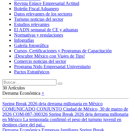
Revista Enlace Empresarial Actitud
Boletín Fiscal Aduanero
Datos relevantes de los sectores
Turismo noticias del sector
Estudios relevantes
El ADN semanal de CE y aduanas
Normativas y regulaciones
Infografías
Galería fotográfica
Cursos, Certificaciones y Programas de Capacitación
¡Descubre México con Viajes de Tips!
Comercio noticias del sector
Programa Nido Empresarial Universitario
Pactos Estratégicos
30 Artículos
Derrama Económica
×
Spring Break 2026 deja derrama millonaria en México
COMUNICADO CONJUNTO Ciudad de México, 30 de marzo de
2026 COM-087-300326 Spring Break 2026 deja derrama millonaria
en México La temporada confirmó el peso del turismo juvenil en
destinos clave del paí...
Derrama Económica
Empresas familiares
Spring Break