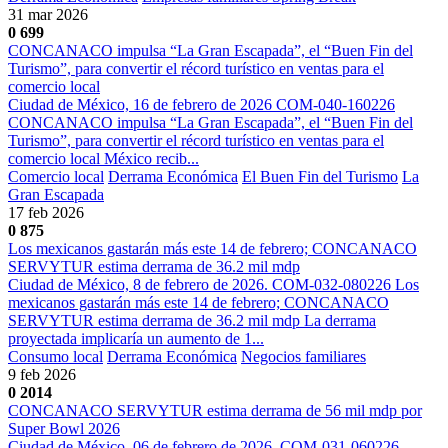
31 mar 2026
0
699
CONCANACO impulsa “La Gran Escapada”, el “Buen Fin del
Turismo”, para convertir el récord turístico en ventas para el
comercio local
Ciudad de México, 16 de febrero de 2026 COM-040-160226
CONCANACO impulsa “La Gran Escapada”, el “Buen Fin del
Turismo”, para convertir el récord turístico en ventas para el
comercio local México recib...
Comercio local
Derrama Económica
El Buen Fin del Turismo
La
Gran Escapada
17 feb 2026
0
875
Los mexicanos gastarán más este 14 de febrero; CONCANACO
SERVYTUR estima derrama de 36.2 mil mdp
Ciudad de México, 8 de febrero de 2026. COM-032-080226 Los
mexicanos gastarán más este 14 de febrero; CONCANACO
SERVYTUR estima derrama de 36.2 mil mdp La derrama
proyectada implicaría un aumento de 1...
Consumo local
Derrama Económica
Negocios familiares
9 feb 2026
0
2014
CONCANACO SERVYTUR estima derrama de 56 mil mdp por
Super Bowl 2026
Ciudad de México, 06 de febrero de 2026. COM-031-060226