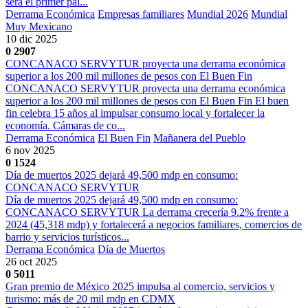
será el primer paí...
Derrama Económica
Empresas familiares
Mundial 2026
Mundial
Muy Mexicano
10 dic 2025
0
2907
CONCANACO SERVYTUR proyecta una derrama económica
superior a los 200 mil millones de pesos con El Buen Fin
CONCANACO SERVYTUR proyecta una derrama económica
superior a los 200 mil millones de pesos con El Buen Fin El buen
fin celebra 15 años al impulsar consumo local y fortalecer la
economía. Cámaras de co...
Derrama Económica
El Buen Fin
Mañanera del Pueblo
6 nov 2025
0
1524
Día de muertos 2025 dejará 49,500 mdp en consumo:
CONCANACO SERVYTUR
Día de muertos 2025 dejará 49,500 mdp en consumo:
CONCANACO SERVYTUR La derrama crecería 9.2% frente a
2024 (45,318 mdp) y fortalecerá a negocios familiares, comercios de
barrio y servicios turísticos...
Derrama Económica
Día de Muertos
26 oct 2025
0
5011
Gran premio de México 2025 impulsa al comercio, servicios y
turismo: más de 20 mil mdp en CDMX