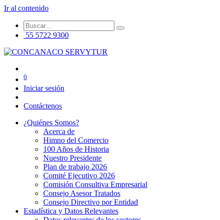
Ir al contenido
55 5722 9300
0
Iniciar sesión
Contáctenos
¿Quiénes Somos?
Acerca de
Himno del Comercio
100 Años de Historia
Nuestro Presidente
Plan de trabajo 2026
Comité Ejecutivo 2026
Comisión Consultiva Empresarial
Consejo Asesor Tratados
Consejo Directivo por Entidad
Estadística y Datos Relevantes
Datos relevantes de los sectores