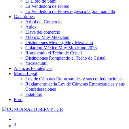
El Libro de Sami
La Vendedora de Flores
La Vendedora de Flores regresa a la gran pantalla
Galardones
Árbol del Comercio
Aulex
Llave del comercio
México, Muy Mexicano
Distinciones México, Muy Mexicano
Galardón México Muy Mexicano 2025
Rompiendo el Techo de Cristal
Distinciones Rompiendo el Techo de Cristal
Yacatecuhtli
Alianzas Estratégicas
Marco Legal
Ley de Cámaras Empresariales y sus confederaciones
Reglamento de la Ley de Cámaras Empresariales y sus
Confederaciones
Estatutos
Foro
0