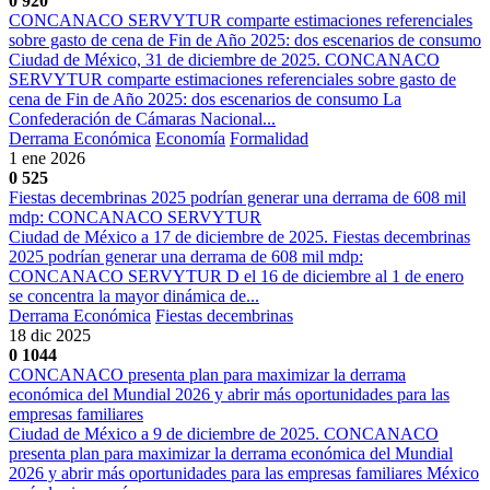
0
920
CONCANACO SERVYTUR comparte estimaciones referenciales
sobre gasto de cena de Fin de Año 2025: dos escenarios de consumo
Ciudad de México, 31 de diciembre de 2025. CONCANACO
SERVYTUR comparte estimaciones referenciales sobre gasto de
cena de Fin de Año 2025: dos escenarios de consumo La
Confederación de Cámaras Nacional...
Derrama Económica
Economía
Formalidad
1 ene 2026
0
525
Fiestas decembrinas 2025 podrían generar una derrama de 608 mil
mdp: CONCANACO SERVYTUR
Ciudad de México a 17 de diciembre de 2025. Fiestas decembrinas
2025 podrían generar una derrama de 608 mil mdp:
CONCANACO SERVYTUR D el 16 de diciembre al 1 de enero
se concentra la mayor dinámica de...
Derrama Económica
Fiestas decembrinas
18 dic 2025
0
1044
CONCANACO presenta plan para maximizar la derrama
económica del Mundial 2026 y abrir más oportunidades para las
empresas familiares
Ciudad de México a 9 de diciembre de 2025. CONCANACO
presenta plan para maximizar la derrama económica del Mundial
2026 y abrir más oportunidades para las empresas familiares México