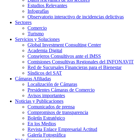
Estudios Relevantes
Infografías
Observatorio interactivo de incidencias delictivas
Sectores
Comercio
Turismo
Servicios y Soluciones
Global Investment Consulting Center
Academia Digital
Consejeros Consultivos ante el IMSS
Comisiones Consultivas Regionales del INFONAVIT
Red de Sucursales Financieras para el Bienestar
Síndicos del SAT
Cámaras Afiliadas
Localización de Cámaras
Presidentes Cámaras de Comercio
Avisos importantes
Noticias y Publicaciones
Comunicados de prensa
Compromisos de transparencia
Boletín Estratégico
En los Medios
Revista Enlace Empresarial Actitud
Galería Fotográfica