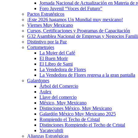
Jornada Nacional de Actualización en Materia de
Foro Juvenil “Voces del Futuro”
Pactos Estratégicos
¡Este 2026 hagamos Un Mundial muy mexicano!
Viernes Muy Mexicano
Cursos, Certificaciones y Programas de Capacitación
G32 Asamblea Nacional de Empresas y Negocios Famili
Distintivo por la Paz
Cortometrajes
La Mujer del Café
El Buen Morir
El Libro de Sami
La Vendedora de Flores
La Vendedora de Flores regresa a la gran pantalla
Galardones
Árbol del Comercio
Aulex
Llave del comercio
México, Muy Mexicano
Distinciones México, Muy Mexicano
Galardón México Muy Mexicano 2025
Rompiendo el Techo de Cristal
Distinciones Rompiendo el Techo de Cristal
Yacatecuhtli
Alianzas Estratégicas