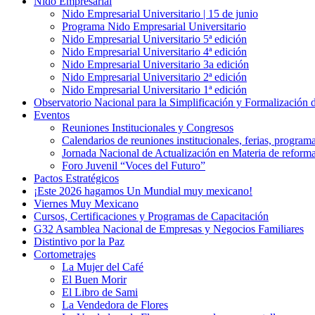
Nido Empresarial
Nido Empresarial Universitario | 15 de junio
Programa Nido Empresarial Universitario
Nido Empresarial Universitario 5ª edición
Nido Empresarial Universitario 4ª edición
Nido Empresarial Universitario 3a edición
Nido Empresarial Universitario 2ª edición
Nido Empresarial Universitario 1ª edición
Observatorio Nacional para la Simplificación y Formalización
Eventos
Reuniones Institucionales y Congresos
Calendarios de reuniones institucionales, ferias, program
Jornada Nacional de Actualización en Materia de refor
Foro Juvenil “Voces del Futuro”
Pactos Estratégicos
¡Este 2026 hagamos Un Mundial muy mexicano!
Viernes Muy Mexicano
Cursos, Certificaciones y Programas de Capacitación
G32 Asamblea Nacional de Empresas y Negocios Familiares
Distintivo por la Paz
Cortometrajes
La Mujer del Café
El Buen Morir
El Libro de Sami
La Vendedora de Flores