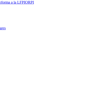
 reforma a la LFPIORPI
ares