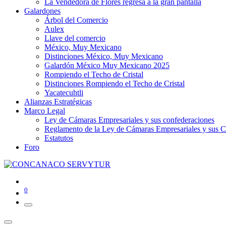
La Vendedora de Flores regresa a la gran pantalla
Galardones
Árbol del Comercio
Aulex
Llave del comercio
México, Muy Mexicano
Distinciones México, Muy Mexicano
Galardón México Muy Mexicano 2025
Rompiendo el Techo de Cristal
Distinciones Rompiendo el Techo de Cristal
Yacatecuhtli
Alianzas Estratégicas
Marco Legal
Ley de Cámaras Empresariales y sus confederaciones
Reglamento de la Ley de Cámaras Empresariales y sus C
Estatutos
Foro
0