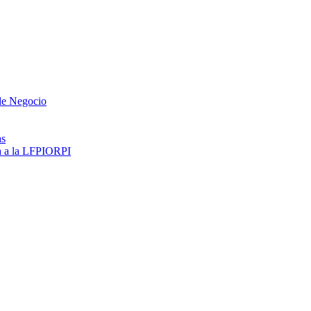
 de Negocio
as
ma a la LFPIORPI