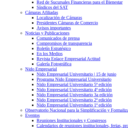
Red de Sucursales Financieras para el Bienestar
Síndicos del SAT
Cámaras Afiliadas
Localización de Cámaras
Presidentes Cámaras de Comercio
Avisos importantes
Noticias y Publicaciones
Comunicados de prensa
Compromisos de transparencia
Boletín Estratégico
En los Medios
Revista Enlace Empresarial Actitud
Galería Fotográfica
Nido Empresarial
Nido Empresarial Universitario | 15 de junio
Programa Nido Empresarial Universitario
Nido Empresarial Universitario 5ª edición
Nido Empresarial Universitario 4ª edición
Nido Empresarial Universitario 3a edición
Nido Empresarial Universitario 2ª edición
Nido Empresarial Universitario 1ª edición
Observatorio Nacional para la Simplificación y Formali
Eventos
Reuniones Institucionales y Congresos
Calendarios de reuniones institucionales, ferias, p