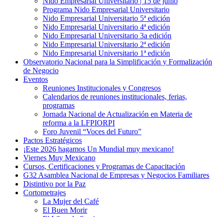
Nido Empresarial Universitario | 15 de junio
Programa Nido Empresarial Universitario
Nido Empresarial Universitario 5ª edición
Nido Empresarial Universitario 4ª edición
Nido Empresarial Universitario 3a edición
Nido Empresarial Universitario 2ª edición
Nido Empresarial Universitario 1ª edición
Observatorio Nacional para la Simplificación y Formalización
de Negocio
Eventos
Reuniones Institucionales y Congresos
Calendarios de reuniones institucionales, ferias,
programas
Jornada Nacional de Actualización en Materia de
reforma a la LFPIORPI
Foro Juvenil “Voces del Futuro”
Pactos Estratégicos
¡Este 2026 hagamos Un Mundial muy mexicano!
Viernes Muy Mexicano
Cursos, Certificaciones y Programas de Capacitación
G32 Asamblea Nacional de Empresas y Negocios Familiares
Distintivo por la Paz
Cortometrajes
La Mujer del Café
El Buen Morir