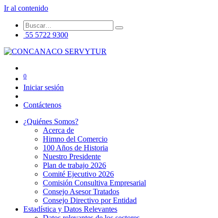
Ir al contenido
55 5722 9300
0
Iniciar sesión
Contáctenos
¿Quiénes Somos?
Acerca de
Himno del Comercio
100 Años de Historia
Nuestro Presidente
Plan de trabajo 2026
Comité Ejecutivo 2026
Comisión Consultiva Empresarial
Consejo Asesor Tratados
Consejo Directivo por Entidad
Estadística y Datos Relevantes
Datos relevantes de los sectores