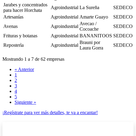
Jarabes y concentrados
Agroindustrial
La Sureña
SEDECO
para hacer Horchata
Artesanías
Agroindustrial
Amarte Guayo
SEDECO
Avecao /
Avenas
Agroindustrial
SEDECO
Cocoache
Frituras y botanas
Agroindustrial
BANANITOOS
SEDECO
Brauni por
Reposterìa
Agroindustrial
SEDECO
Laura Gorra
Mostrando
1
a
7
de
62
empresas
« Anterior
1
2
3
4
5
Siguiente »
¡Regístrate para ver más detalles, te va a encantar!