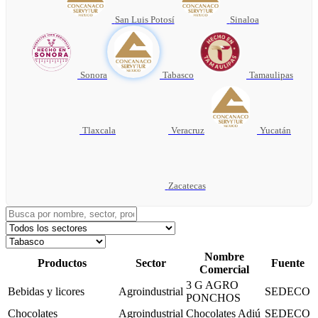
San Luis Potosí
Sinaloa
Sonora
Tabasco
Tamaulipas
Tlaxcala
Veracruz
Yucatán
Zacatecas
Nombre
Productos
Sector
Fuente
Comercial
3 G AGRO
Bebidas y licores
Agroindustrial
SEDECO
PONCHOS
Chocolates
Agroindustrial
Chocolates Adiú
SEDECO