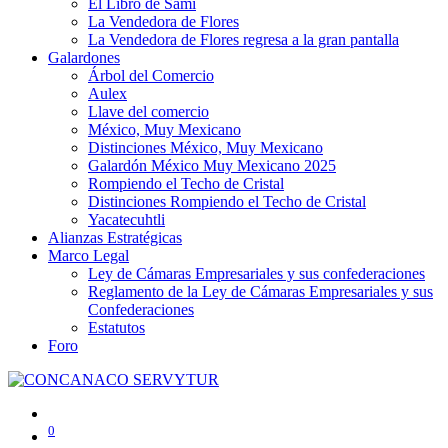
El Libro de Sami
La Vendedora de Flores
La Vendedora de Flores regresa a la gran pantalla
Galardones
Árbol del Comercio
Aulex
Llave del comercio
México, Muy Mexicano
Distinciones México, Muy Mexicano
Galardón México Muy Mexicano 2025
Rompiendo el Techo de Cristal
Distinciones Rompiendo el Techo de Cristal
Yacatecuhtli
Alianzas Estratégicas
Marco Legal
Ley de Cámaras Empresariales y sus confederaciones
Reglamento de la Ley de Cámaras Empresariales y sus
Confederaciones
Estatutos
Foro
0