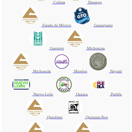
Colima
Durango
Estado de México
Guanajuato
Guerrero
Michoacan
Michoacán
Morelos
Nayarit
Nuevo León
Oaxaca
Puebla
Querétaro
Quintana Roo