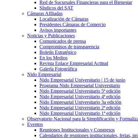
Red de Sucursales Financieras para el Bienestar
Síndicos del SAT
Cámaras Afiliadas
Localización de Cámaras
Presidentes Cámaras de Comercio
Avisos importantes
Noticias y Publicaciones
Comunicados de prensa
Compromisos de transparencia
Boletín Estratégico
En los Medios
Revista Enlace Empresarial Actitud
Galería Fotográfica
Nido Empresarial
Nido Empresarial Universitario | 15 de junio
Programa Nido Empresarial Universitario
Nido Empresarial Universitario 5ª edición
Nido Empresarial Universitario 4ª edición
Nido Empresarial Universitario 3a edición
Nido Empresarial Universitario 2ª edición
Nido Empresarial Universitario 1ª edición
Observatorio Nacional para la Simplificación y Formali
Eventos
Reuniones Institucionales y Congresos
Calendarios de reuniones institucionales, ferias, p