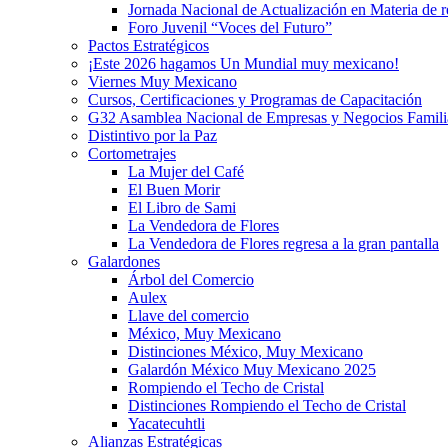
Jornada Nacional de Actualización en Materia de
Foro Juvenil “Voces del Futuro”
Pactos Estratégicos
¡Este 2026 hagamos Un Mundial muy mexicano!
Viernes Muy Mexicano
Cursos, Certificaciones y Programas de Capacitación
G32 Asamblea Nacional de Empresas y Negocios Famili
Distintivo por la Paz
Cortometrajes
La Mujer del Café
El Buen Morir
El Libro de Sami
La Vendedora de Flores
La Vendedora de Flores regresa a la gran pantalla
Galardones
Árbol del Comercio
Aulex
Llave del comercio
México, Muy Mexicano
Distinciones México, Muy Mexicano
Galardón México Muy Mexicano 2025
Rompiendo el Techo de Cristal
Distinciones Rompiendo el Techo de Cristal
Yacatecuhtli
Alianzas Estratégicas