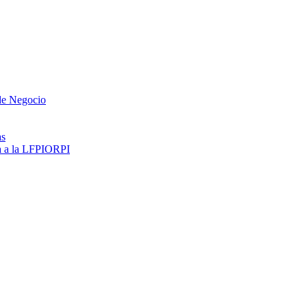
 de Negocio
as
ma a la LFPIORPI