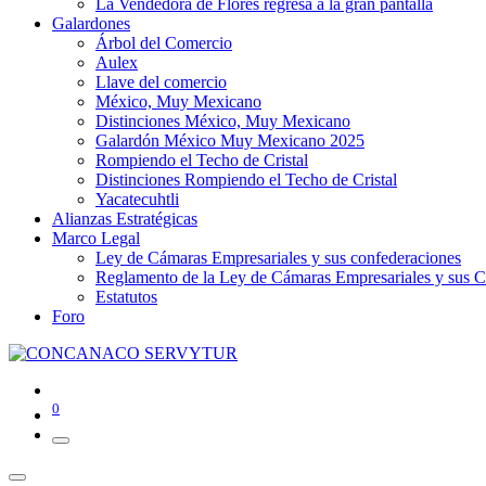
La Vendedora de Flores regresa a la gran pantalla
Galardones
Árbol del Comercio
Aulex
Llave del comercio
México, Muy Mexicano
Distinciones México, Muy Mexicano
Galardón México Muy Mexicano 2025
Rompiendo el Techo de Cristal
Distinciones Rompiendo el Techo de Cristal
Yacatecuhtli
Alianzas Estratégicas
Marco Legal
Ley de Cámaras Empresariales y sus confederaciones
Reglamento de la Ley de Cámaras Empresariales y sus C
Estatutos
Foro
0