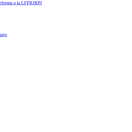
 reforma a la LFPIORPI
ares