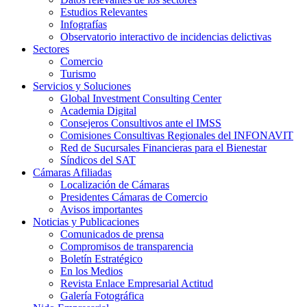
Estudios Relevantes
Infografías
Observatorio interactivo de incidencias delictivas
Sectores
Comercio
Turismo
Servicios y Soluciones
Global Investment Consulting Center
Academia Digital
Consejeros Consultivos ante el IMSS
Comisiones Consultivas Regionales del INFONAVIT
Red de Sucursales Financieras para el Bienestar
Síndicos del SAT
Cámaras Afiliadas
Localización de Cámaras
Presidentes Cámaras de Comercio
Avisos importantes
Noticias y Publicaciones
Comunicados de prensa
Compromisos de transparencia
Boletín Estratégico
En los Medios
Revista Enlace Empresarial Actitud
Galería Fotográfica