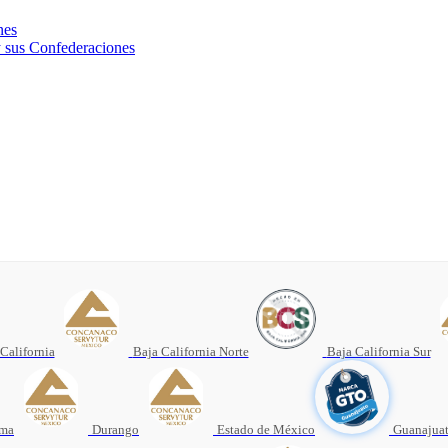
nes
 sus Confederaciones
California
Baja California Norte
Baja California Sur
ima
Durango
Estado de México
Guanajua