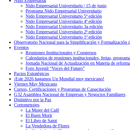
Nido Empresarial
Nido Empresarial Universitario | 15 de junio
Programa Nido Empresarial Universitario
Nido Empresarial Universitario 5ª edición
Nido Empresarial Universitario 4ª edición
Nido Empresarial Universitario 3a edición
Nido Empresarial Universitario 2ª edición
Nido Empresarial Universitario 1ª edición
Observatorio Nacional para la Simplificación y Formalización
Eventos
Reuniones Institucionales y Congresos
Calendarios de reuniones institucionales, ferias, program
Jornada Nacional de Actualización en Materia de refor
Foro Juvenil “Voces del Futuro”
Pactos Estratégicos
¡Este 2026 hagamos Un Mundial muy mexicano!
Viernes Muy Mexicano
Cursos, Certificaciones y Programas de Capacitación
G32 Asamblea Nacional de Empresas y Negocios Familiares
Distintivo por la Paz
Cortometrajes
La Mujer del Café
El Buen Morir
El Libro de Sami
La Vendedora de Flores