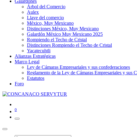
Galardones
Árbol del Comercio
Aulex
Llave del comercio
México, Muy Mexicano
Distinciones México, Muy Mexicano
Galardón México Muy Mexicano 2025
Rompiendo el Techo de Cristal
Distinciones Rompiendo el Techo de Cristal
Yacatecuhtli
Alianzas Estratégicas
Marco Legal
Ley de Cámaras Empresariales y sus confederaciones
Reglamento de la Ley de Cámaras Empresariales y sus C
Estatutos
Foro
0