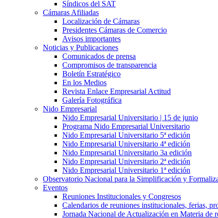
Síndicos del SAT
Cámaras Afiliadas
Localización de Cámaras
Presidentes Cámaras de Comercio
Avisos importantes
Noticias y Publicaciones
Comunicados de prensa
Compromisos de transparencia
Boletín Estratégico
En los Medios
Revista Enlace Empresarial Actitud
Galería Fotográfica
Nido Empresarial
Nido Empresarial Universitario | 15 de junio
Programa Nido Empresarial Universitario
Nido Empresarial Universitario 5ª edición
Nido Empresarial Universitario 4ª edición
Nido Empresarial Universitario 3a edición
Nido Empresarial Universitario 2ª edición
Nido Empresarial Universitario 1ª edición
Observatorio Nacional para la Simplificación y Formali
Eventos
Reuniones Institucionales y Congresos
Calendarios de reuniones institucionales, ferias, p
Jornada Nacional de Actualización en Materia de