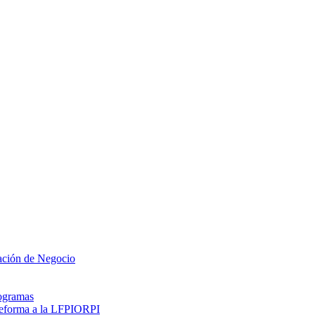
zación de Negocio
rogramas
 reforma a la LFPIORPI