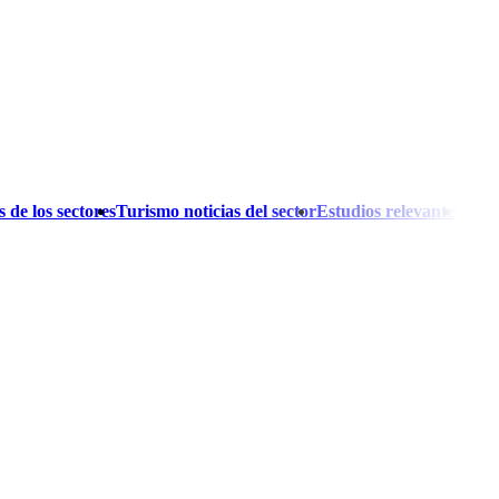
 de los sectores
Turismo noticias del sector
Estudios relevantes
El A