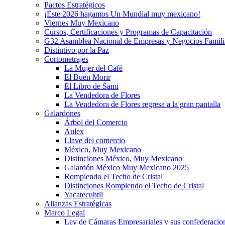
Pactos Estratégicos
¡Este 2026 hagamos Un Mundial muy mexicano!
Viernes Muy Mexicano
Cursos, Certificaciones y Programas de Capacitación
G32 Asamblea Nacional de Empresas y Negocios Famili
Distintivo por la Paz
Cortometrajes
La Mujer del Café
El Buen Morir
El Libro de Sami
La Vendedora de Flores
La Vendedora de Flores regresa a la gran pantalla
Galardones
Árbol del Comercio
Aulex
Llave del comercio
México, Muy Mexicano
Distinciones México, Muy Mexicano
Galardón México Muy Mexicano 2025
Rompiendo el Techo de Cristal
Distinciones Rompiendo el Techo de Cristal
Yacatecuhtli
Alianzas Estratégicas
Marco Legal
Ley de Cámaras Empresariales y sus confederacio