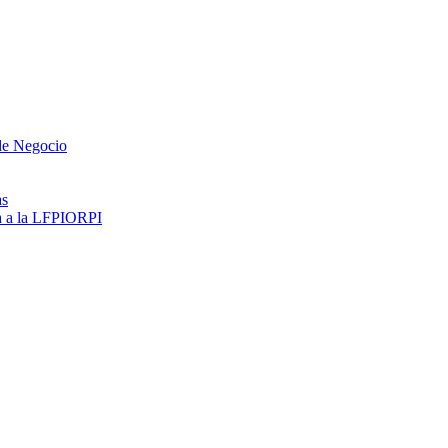
 de Negocio
as
ma a la LFPIORPI