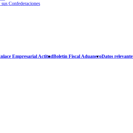
 sus Confederaciones
Enlace Empresarial Actitud
Boletín Fiscal Aduanero
Datos relevantes