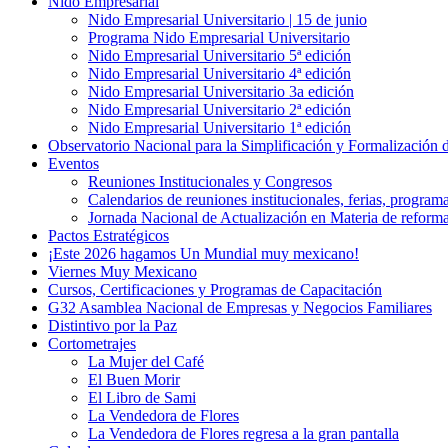
Nido Empresarial
Nido Empresarial Universitario | 15 de junio
Programa Nido Empresarial Universitario
Nido Empresarial Universitario 5ª edición
Nido Empresarial Universitario 4ª edición
Nido Empresarial Universitario 3a edición
Nido Empresarial Universitario 2ª edición
Nido Empresarial Universitario 1ª edición
Observatorio Nacional para la Simplificación y Formalización
Eventos
Reuniones Institucionales y Congresos
Calendarios de reuniones institucionales, ferias, program
Jornada Nacional de Actualización en Materia de refor
Pactos Estratégicos
¡Este 2026 hagamos Un Mundial muy mexicano!
Viernes Muy Mexicano
Cursos, Certificaciones y Programas de Capacitación
G32 Asamblea Nacional de Empresas y Negocios Familiares
Distintivo por la Paz
Cortometrajes
La Mujer del Café
El Buen Morir
El Libro de Sami
La Vendedora de Flores
La Vendedora de Flores regresa a la gran pantalla