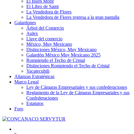
El Buen Morir
El Libro de Sami
La Vendedora de Flores
La Vendedora de Flores regresa a la gran pantalla
Galardones
Árbol del Comercio
Aulex
Llave del comercio
México, Muy Mexicano
Distinciones México, Muy Mexicano
Galardón México Muy Mexicano 2025
Rompiendo el Techo de Cristal
Distinciones Rompiendo el Techo de Cristal
Yacatecuhtli
Alianzas Estratégicas
Marco Legal
Ley de Cámaras Empresariales y sus confederaciones
Reglamento de la Ley de Cámaras Empresariales y sus
Confederaciones
Estatutos
Foro