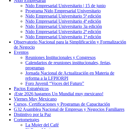
Nido Empresarial
Nido Empresarial Universitario | 15 de junio
Programa Nido Empresarial Universitario
Nido Empresarial Universitario 5ª edición
Nido Empresarial Universitario 4ª edición
Nido Empresarial Universitario 3a edición
Nido Empresarial Universitario 2ª edición
Nido Empresarial Universitario 1ª edición
Observatorio Nacional para la Simplificación y Formalización
de Negocio
Eventos
Reuniones Institucionales y Congresos
Calendarios de reuniones institucionales, ferias,
programas
Jornada Nacional de Actualización en Materia de
reforma a la LFPIORPI
Foro Juvenil “Voces del Futuro”
Pactos Estratégicos
¡Este 2026 hagamos Un Mundial muy mexicano!
Viernes Muy Mexicano
Cursos, Certificaciones y Programas de Capacitación
G32 Asamblea Nacional de Empresas y Negocios Familiares
Distintivo por la Paz
Cortometrajes
La Mujer del Café