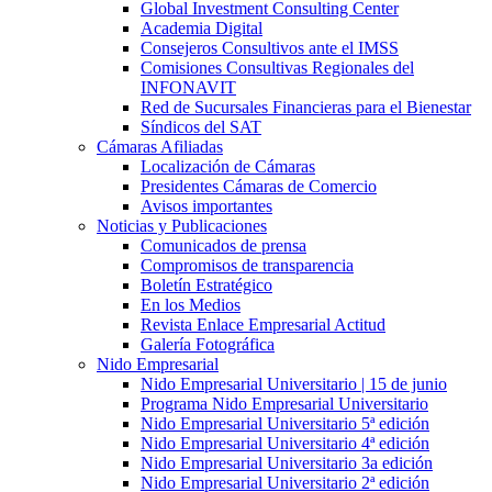
Global Investment Consulting Center
Academia Digital
Consejeros Consultivos ante el IMSS
Comisiones Consultivas Regionales del
INFONAVIT
Red de Sucursales Financieras para el Bienestar
Síndicos del SAT
Cámaras Afiliadas
Localización de Cámaras
Presidentes Cámaras de Comercio
Avisos importantes
Noticias y Publicaciones
Comunicados de prensa
Compromisos de transparencia
Boletín Estratégico
En los Medios
Revista Enlace Empresarial Actitud
Galería Fotográfica
Nido Empresarial
Nido Empresarial Universitario | 15 de junio
Programa Nido Empresarial Universitario
Nido Empresarial Universitario 5ª edición
Nido Empresarial Universitario 4ª edición
Nido Empresarial Universitario 3a edición
Nido Empresarial Universitario 2ª edición