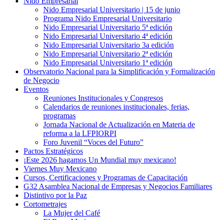
Nido Empresarial
Nido Empresarial Universitario | 15 de junio
Programa Nido Empresarial Universitario
Nido Empresarial Universitario 5ª edición
Nido Empresarial Universitario 4ª edición
Nido Empresarial Universitario 3a edición
Nido Empresarial Universitario 2ª edición
Nido Empresarial Universitario 1ª edición
Observatorio Nacional para la Simplificación y Formalización
de Negocio
Eventos
Reuniones Institucionales y Congresos
Calendarios de reuniones institucionales, ferias,
programas
Jornada Nacional de Actualización en Materia de
reforma a la LFPIORPI
Foro Juvenil “Voces del Futuro”
Pactos Estratégicos
¡Este 2026 hagamos Un Mundial muy mexicano!
Viernes Muy Mexicano
Cursos, Certificaciones y Programas de Capacitación
G32 Asamblea Nacional de Empresas y Negocios Familiares
Distintivo por la Paz
Cortometrajes
La Mujer del Café