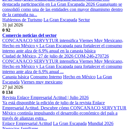
destacada participación en La Gran Escapada 2026 Guanajuato se
consolidó como una de las entidades con mayor dinamismo dentro
de la campaña na...
Hablemos de Turismo
La Gran Escapada
Sectur
31 jul 2026
0
92
Comercio noticias del sector
CONCANACO SERVYTUR intensifica Viernes Muy Mexicano,
Hecho en México y La Gran Escapada para fortalecer el consumo
interno ante alza de 6.9% anual en la canasta básica
Ciudad de México, 27 de julio de 2026 COM-246-270726
CONCANACO SERVYTUR intensifica Viernes Muy Mexicano,
Hecho en México y La Gran Escapada para fortalecer el consumo
interno ante alza de 6.9% anual ...
Canasta básica
Consumo Interno
Hecho en México
La Gran
Escapada
Viernes muy mexicano
27 jul 2026
0
134
Revista Enlace Empresarial Actitud | Julio 2026
Ya está disponible la edición de julio de la revista Enlace
Empresarial Actitud. Descubre cómo CONCANACO SERVYTUR
México continúa impulsando el desarrollo económico del país a
través de alianzas estra...
Enlace Empresarial Actitud
La Gran Escapada
Mundial 2026
Negocios familiares