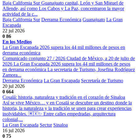
Baja California Sur Guanajuato capital, León y San Miguel de
Allende, así como Los Cabos y La Paz, concentraron la mayor
actividad de la c...
Baja California Sur
Derrama Económica
Guanajuato
La Gran
Escapada
22 jul 2026
0
86
En los Medios
La Gran Escapada 2026 supera los 44 mil millones de pesos en
derrama económica
Comunicado conjunto 27 / 2026 Ciudad de México, a 20 de julio de
2026 La Gran Escapada 2026 supera los 44 mil millones de pesos
en derrama económica La secretaria de Turismo, Josefina Rodríguez
Zamora...
Derrama Económica
La Gran Escapada
Secretaría de Turismo
20 jul 2026
0
664
Cosalá: historia, naturaleza y tradición en el corazón de Sinaloa
Así se vive México… y en Cosalá se descubre un destino donde la
historia, la naturaleza y la tradición se unen para crear experiencias
inolvidables. 🇲🇽✨ Entre calles empedradas, arquitectura
colonial,...
La Gran Escapada
Sectur
Sinaloa
16 jul 2026
0
75