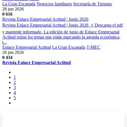
La Gran Escapada
Negocios familiares
Secretaría de Turismo
28 jun 2026
0
616
Revista Enlace Empresarial Actitud | Junio 2026
Revista Enlace Empresarial Actitud | Junio 2026 ⚡ Descarga el pdf
y mantente informado La edición de junio de Enlace Empresarial
Actitud reúne los temas que están marcando la agenda económica,
t...
Enlace Empresarial Actitud
La Gran Escapada
T-MEC
26 jun 2026
0
434
Revista Enlace Empresarial Actitud
1
2
3
4
5