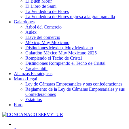
El Buen Morir
El Libro de Sami
La Vendedora de Flores
La Vendedora de Flores regresa a la gran pantalla
Galardones
Árbol del Comercio
Aulex
Llave del comercio
México, Muy Mexicano
Distinciones México, Muy Mexicano
Galardón México Muy Mexicano 2025
Rompiendo el Techo de Cristal
Distinciones Rompiendo el Techo de Cristal
Yacatecuhtli
Alianzas Estratégicas
Marco Legal
Ley de Cámaras Empresariales y sus confederaciones
Reglamento de la Ley de Cámaras Empresariales y sus
Confederaciones
Estatutos
Foro