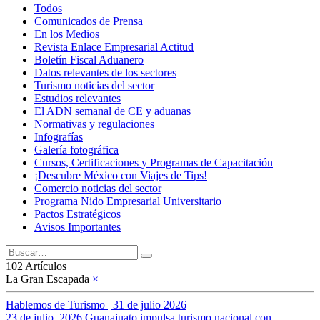
Todos
Comunicados de Prensa
En los Medios
Revista Enlace Empresarial Actitud
Boletín Fiscal Aduanero
Datos relevantes de los sectores
Turismo noticias del sector
Estudios relevantes
El ADN semanal de CE y aduanas
Normativas y regulaciones
Infografías
Galería fotográfica
Cursos, Certificaciones y Programas de Capacitación
¡Descubre México con Viajes de Tips!
Comercio noticias del sector
Programa Nido Empresarial Universitario
Pactos Estratégicos
Avisos Importantes
102 Artículos
La Gran Escapada
×
Hablemos de Turismo | 31 de julio 2026
23 de julio, 2026 Guanajuato impulsa turismo nacional con