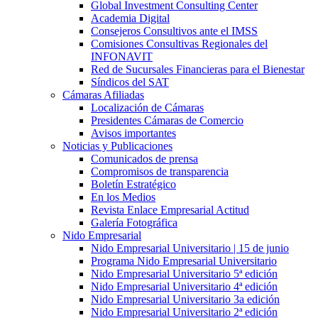
Global Investment Consulting Center
Academia Digital
Consejeros Consultivos ante el IMSS
Comisiones Consultivas Regionales del
INFONAVIT
Red de Sucursales Financieras para el Bienestar
Síndicos del SAT
Cámaras Afiliadas
Localización de Cámaras
Presidentes Cámaras de Comercio
Avisos importantes
Noticias y Publicaciones
Comunicados de prensa
Compromisos de transparencia
Boletín Estratégico
En los Medios
Revista Enlace Empresarial Actitud
Galería Fotográfica
Nido Empresarial
Nido Empresarial Universitario | 15 de junio
Programa Nido Empresarial Universitario
Nido Empresarial Universitario 5ª edición
Nido Empresarial Universitario 4ª edición
Nido Empresarial Universitario 3a edición
Nido Empresarial Universitario 2ª edición