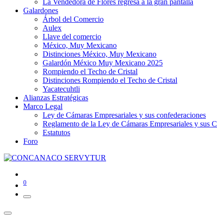
La Vendedora de Flores regresa a la gran pantalla
Galardones
Árbol del Comercio
Aulex
Llave del comercio
México, Muy Mexicano
Distinciones México, Muy Mexicano
Galardón México Muy Mexicano 2025
Rompiendo el Techo de Cristal
Distinciones Rompiendo el Techo de Cristal
Yacatecuhtli
Alianzas Estratégicas
Marco Legal
Ley de Cámaras Empresariales y sus confederaciones
Reglamento de la Ley de Cámaras Empresariales y sus C
Estatutos
Foro
0