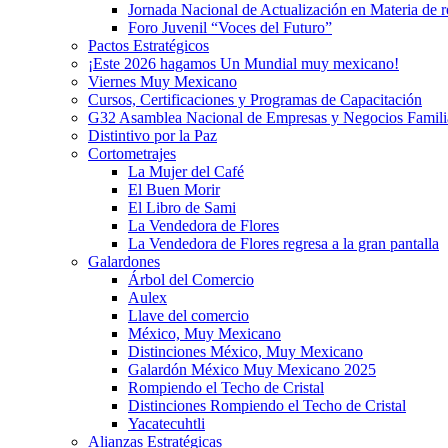
Jornada Nacional de Actualización en Materia de
Foro Juvenil “Voces del Futuro”
Pactos Estratégicos
¡Este 2026 hagamos Un Mundial muy mexicano!
Viernes Muy Mexicano
Cursos, Certificaciones y Programas de Capacitación
G32 Asamblea Nacional de Empresas y Negocios Famili
Distintivo por la Paz
Cortometrajes
La Mujer del Café
El Buen Morir
El Libro de Sami
La Vendedora de Flores
La Vendedora de Flores regresa a la gran pantalla
Galardones
Árbol del Comercio
Aulex
Llave del comercio
México, Muy Mexicano
Distinciones México, Muy Mexicano
Galardón México Muy Mexicano 2025
Rompiendo el Techo de Cristal
Distinciones Rompiendo el Techo de Cristal
Yacatecuhtli
Alianzas Estratégicas