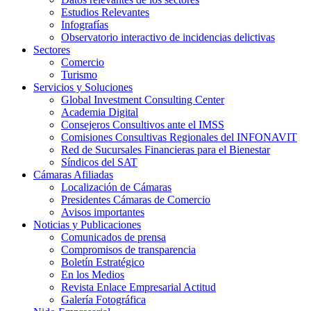
Estudios Relevantes
Infografías
Observatorio interactivo de incidencias delictivas
Sectores
Comercio
Turismo
Servicios y Soluciones
Global Investment Consulting Center
Academia Digital
Consejeros Consultivos ante el IMSS
Comisiones Consultivas Regionales del INFONAVIT
Red de Sucursales Financieras para el Bienestar
Síndicos del SAT
Cámaras Afiliadas
Localización de Cámaras
Presidentes Cámaras de Comercio
Avisos importantes
Noticias y Publicaciones
Comunicados de prensa
Compromisos de transparencia
Boletín Estratégico
En los Medios
Revista Enlace Empresarial Actitud
Galería Fotográfica