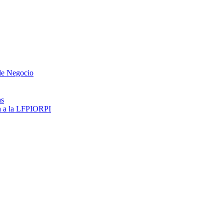
 de Negocio
as
ma a la LFPIORPI