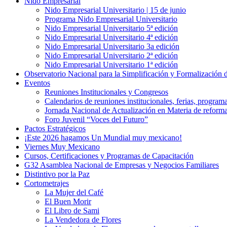
Nido Empresarial
Nido Empresarial Universitario | 15 de junio
Programa Nido Empresarial Universitario
Nido Empresarial Universitario 5ª edición
Nido Empresarial Universitario 4ª edición
Nido Empresarial Universitario 3a edición
Nido Empresarial Universitario 2ª edición
Nido Empresarial Universitario 1ª edición
Observatorio Nacional para la Simplificación y Formalización
Eventos
Reuniones Institucionales y Congresos
Calendarios de reuniones institucionales, ferias, program
Jornada Nacional de Actualización en Materia de refor
Foro Juvenil “Voces del Futuro”
Pactos Estratégicos
¡Este 2026 hagamos Un Mundial muy mexicano!
Viernes Muy Mexicano
Cursos, Certificaciones y Programas de Capacitación
G32 Asamblea Nacional de Empresas y Negocios Familiares
Distintivo por la Paz
Cortometrajes
La Mujer del Café
El Buen Morir
El Libro de Sami
La Vendedora de Flores