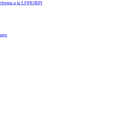
 reforma a la LFPIORPI
ares