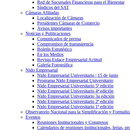
Red de Sucursales Financieras para el Bienestar
Síndicos del SAT
Cámaras Afiliadas
Localización de Cámaras
Presidentes Cámaras de Comercio
Avisos importantes
Noticias y Publicaciones
Comunicados de prensa
Compromisos de transparencia
Boletín Estratégico
En los Medios
Revista Enlace Empresarial Actitud
Galería Fotográfica
Nido Empresarial
Nido Empresarial Universitario | 15 de junio
Programa Nido Empresarial Universitario
Nido Empresarial Universitario 5ª edición
Nido Empresarial Universitario 4ª edición
Nido Empresarial Universitario 3a edición
Nido Empresarial Universitario 2ª edición
Nido Empresarial Universitario 1ª edición
Observatorio Nacional para la Simplificación y Formali
Eventos
Reuniones Institucionales y Congresos
Calendarios de reuniones institucionales, ferias, p