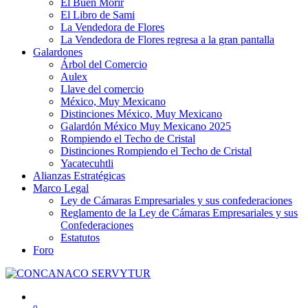
El Buen Morir
El Libro de Sami
La Vendedora de Flores
La Vendedora de Flores regresa a la gran pantalla
Galardones
Árbol del Comercio
Aulex
Llave del comercio
México, Muy Mexicano
Distinciones México, Muy Mexicano
Galardón México Muy Mexicano 2025
Rompiendo el Techo de Cristal
Distinciones Rompiendo el Techo de Cristal
Yacatecuhtli
Alianzas Estratégicas
Marco Legal
Ley de Cámaras Empresariales y sus confederaciones
Reglamento de la Ley de Cámaras Empresariales y sus
Confederaciones
Estatutos
Foro