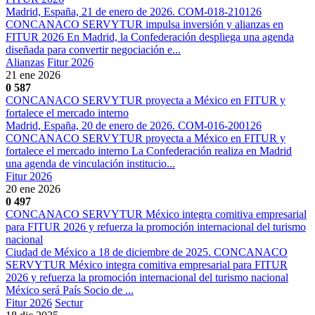
Madrid, España, 21 de enero de 2026. COM-018-210126
CONCANACO SERVYTUR impulsa inversión y alianzas en
FITUR 2026 En Madrid, la Confederación despliega una agenda
diseñada para convertir negociación e...
Alianzas
Fitur 2026
21 ene 2026
0
587
CONCANACO SERVYTUR proyecta a México en FITUR y
fortalece el mercado interno
Madrid, España, 20 de enero de 2026. COM-016-200126
CONCANACO SERVYTUR proyecta a México en FITUR y
fortalece el mercado interno La Confederación realiza en Madrid
una agenda de vinculación institucio...
Fitur 2026
20 ene 2026
0
497
CONCANACO SERVYTUR México integra comitiva empresarial
para FITUR 2026 y refuerza la promoción internacional del turismo
nacional
Ciudad de México a 18 de diciembre de 2025. CONCANACO
SERVYTUR México integra comitiva empresarial para FITUR
2026 y refuerza la promoción internacional del turismo nacional
México será País Socio de ...
Fitur 2026
Sectur