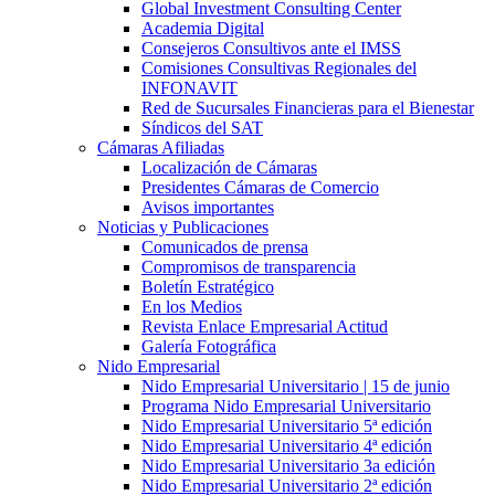
Global Investment Consulting Center
Academia Digital
Consejeros Consultivos ante el IMSS
Comisiones Consultivas Regionales del
INFONAVIT
Red de Sucursales Financieras para el Bienestar
Síndicos del SAT
Cámaras Afiliadas
Localización de Cámaras
Presidentes Cámaras de Comercio
Avisos importantes
Noticias y Publicaciones
Comunicados de prensa
Compromisos de transparencia
Boletín Estratégico
En los Medios
Revista Enlace Empresarial Actitud
Galería Fotográfica
Nido Empresarial
Nido Empresarial Universitario | 15 de junio
Programa Nido Empresarial Universitario
Nido Empresarial Universitario 5ª edición
Nido Empresarial Universitario 4ª edición
Nido Empresarial Universitario 3a edición
Nido Empresarial Universitario 2ª edición