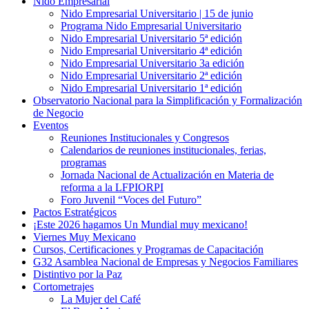
Nido Empresarial
Nido Empresarial Universitario | 15 de junio
Programa Nido Empresarial Universitario
Nido Empresarial Universitario 5ª edición
Nido Empresarial Universitario 4ª edición
Nido Empresarial Universitario 3a edición
Nido Empresarial Universitario 2ª edición
Nido Empresarial Universitario 1ª edición
Observatorio Nacional para la Simplificación y Formalización
de Negocio
Eventos
Reuniones Institucionales y Congresos
Calendarios de reuniones institucionales, ferias,
programas
Jornada Nacional de Actualización en Materia de
reforma a la LFPIORPI
Foro Juvenil “Voces del Futuro”
Pactos Estratégicos
¡Este 2026 hagamos Un Mundial muy mexicano!
Viernes Muy Mexicano
Cursos, Certificaciones y Programas de Capacitación
G32 Asamblea Nacional de Empresas y Negocios Familiares
Distintivo por la Paz
Cortometrajes
La Mujer del Café