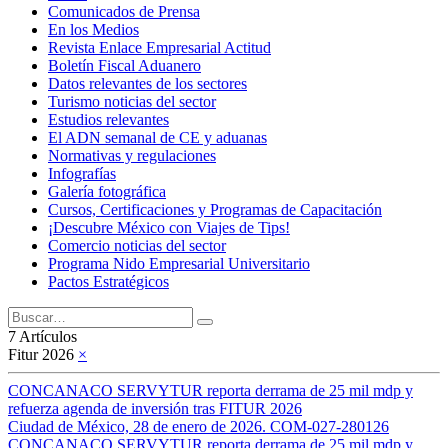
Comunicados de Prensa
En los Medios
Revista Enlace Empresarial Actitud
Boletín Fiscal Aduanero
Datos relevantes de los sectores
Turismo noticias del sector
Estudios relevantes
El ADN semanal de CE y aduanas
Normativas y regulaciones
Infografías
Galería fotográfica
Cursos, Certificaciones y Programas de Capacitación
¡Descubre México con Viajes de Tips!
Comercio noticias del sector
Programa Nido Empresarial Universitario
Pactos Estratégicos
7 Artículos
Fitur 2026
×
CONCANACO SERVYTUR reporta derrama de 25 mil mdp y
refuerza agenda de inversión tras FITUR 2026
Ciudad de México, 28 de enero de 2026. COM-027-280126
CONCANACO SERVYTUR reporta derrama de 25 mil mdp y