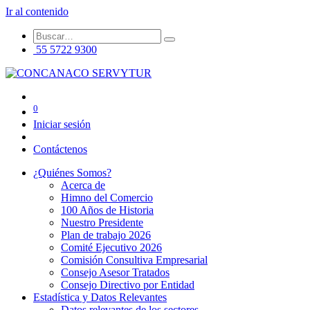
Ir al contenido
55 5722 9300
0
Iniciar sesión
Contáctenos
¿Quiénes Somos?
Acerca de
Himno del Comercio
100 Años de Historia
Nuestro Presidente
Plan de trabajo 2026
Comité Ejecutivo 2026
Comisión Consultiva Empresarial
Consejo Asesor Tratados
Consejo Directivo por Entidad
Estadística y Datos Relevantes
Datos relevantes de los sectores