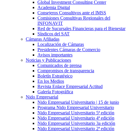
Global Investment Consulting Center
Academia Digital
Consejeros Consultivos ante el IMSS
Comisiones Consultivas Regionales del
INFONAVIT
Red de Sucursales Financieras para el Bienestar
Síndicos del SAT
Cámaras Afiliadas
Localización de Cámaras
Presidentes Cámaras de Comercio
Avisos importantes
Noticias y Publicaciones
Comunicados de prensa
Compromisos de transparencia
Boletín Estratégico
En los Medios
Revista Enlace Empresarial Actitud
Galería Fotográfica
Nido Empresarial
Nido Empresarial Universitario | 15 de junio
Programa Nido Empresarial Universitario
Nido Empresarial Universitario 5ª edición
Nido Empresarial Universitario 4ª edición
Nido Empresarial Universitario 3a edición
Nido Empresarial Universitario 2ª edición