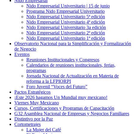
Nido Empresarial
Nido Empresarial Universitario | 15 de junio
Programa Nido Empresarial Universitario
Nido Empresarial Universitario 5ª edición
Nido Empresarial Universitario 4ª edición
Nido Empresarial Universitario 3a edición
Nido Empresarial Universitario 2ª edición
Nido Empresarial Universitario 1ª edición
Observatorio Nacional para la Simplificación y Formalización
de Negocio
Eventos
Reuniones Institucionales y Congresos
Calendarios de reuniones institucionales, ferias,
programas
Jornada Nacional de Actualización en Materia de
reforma a la LFPIORPI
Foro Juvenil “Voces del Futuro”
Pactos Estratégicos
¡Este 2026 hagamos Un Mundial muy mexicano!
Viernes Muy Mexicano
Cursos, Certificaciones y Programas de Capacitación
G32 Asamblea Nacional de Empresas y Negocios Familiares
Distintivo por la Paz
Cortometrajes
La Mujer del Café