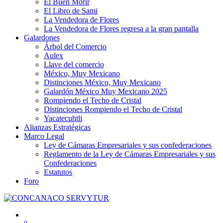
El Buen Morir
El Libro de Sami
La Vendedora de Flores
La Vendedora de Flores regresa a la gran pantalla
Galardones
Árbol del Comercio
Aulex
Llave del comercio
México, Muy Mexicano
Distinciones México, Muy Mexicano
Galardón México Muy Mexicano 2025
Rompiendo el Techo de Cristal
Distinciones Rompiendo el Techo de Cristal
Yacatecuhtli
Alianzas Estratégicas
Marco Legal
Ley de Cámaras Empresariales y sus confederaciones
Reglamento de la Ley de Cámaras Empresariales y sus
Confederaciones
Estatutos
Foro