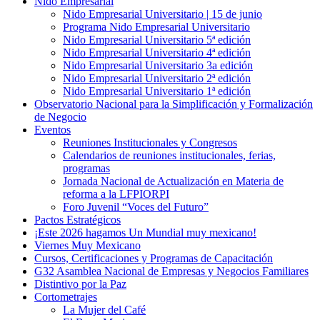
Nido Empresarial
Nido Empresarial Universitario | 15 de junio
Programa Nido Empresarial Universitario
Nido Empresarial Universitario 5ª edición
Nido Empresarial Universitario 4ª edición
Nido Empresarial Universitario 3a edición
Nido Empresarial Universitario 2ª edición
Nido Empresarial Universitario 1ª edición
Observatorio Nacional para la Simplificación y Formalización
de Negocio
Eventos
Reuniones Institucionales y Congresos
Calendarios de reuniones institucionales, ferias,
programas
Jornada Nacional de Actualización en Materia de
reforma a la LFPIORPI
Foro Juvenil “Voces del Futuro”
Pactos Estratégicos
¡Este 2026 hagamos Un Mundial muy mexicano!
Viernes Muy Mexicano
Cursos, Certificaciones y Programas de Capacitación
G32 Asamblea Nacional de Empresas y Negocios Familiares
Distintivo por la Paz
Cortometrajes
La Mujer del Café