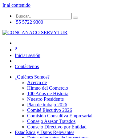
Ir al contenido
55 5722 9300
0
Iniciar sesión
Contáctenos
¿Quiénes Somos?
Acerca de
Himno del Comercio
100 Años de Historia
Nuestro Presidente
Plan de trabajo 2026
Comité Ejecutivo 2026
Comisión Consultiva Empresarial
Consejo Asesor Tratados
Consejo Directivo por Entidad
Estadística y Datos Relevantes
Datos relevantes de los sectores