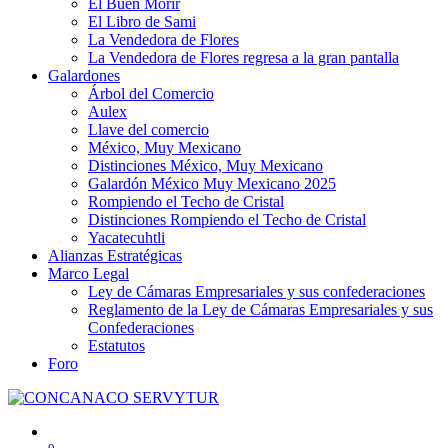
El Buen Morir
El Libro de Sami
La Vendedora de Flores
La Vendedora de Flores regresa a la gran pantalla
Galardones
Árbol del Comercio
Aulex
Llave del comercio
México, Muy Mexicano
Distinciones México, Muy Mexicano
Galardón México Muy Mexicano 2025
Rompiendo el Techo de Cristal
Distinciones Rompiendo el Techo de Cristal
Yacatecuhtli
Alianzas Estratégicas
Marco Legal
Ley de Cámaras Empresariales y sus confederaciones
Reglamento de la Ley de Cámaras Empresariales y sus
Confederaciones
Estatutos
Foro