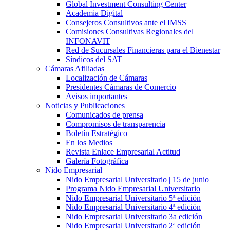
Global Investment Consulting Center
Academia Digital
Consejeros Consultivos ante el IMSS
Comisiones Consultivas Regionales del
INFONAVIT
Red de Sucursales Financieras para el Bienestar
Síndicos del SAT
Cámaras Afiliadas
Localización de Cámaras
Presidentes Cámaras de Comercio
Avisos importantes
Noticias y Publicaciones
Comunicados de prensa
Compromisos de transparencia
Boletín Estratégico
En los Medios
Revista Enlace Empresarial Actitud
Galería Fotográfica
Nido Empresarial
Nido Empresarial Universitario | 15 de junio
Programa Nido Empresarial Universitario
Nido Empresarial Universitario 5ª edición
Nido Empresarial Universitario 4ª edición
Nido Empresarial Universitario 3a edición
Nido Empresarial Universitario 2ª edición