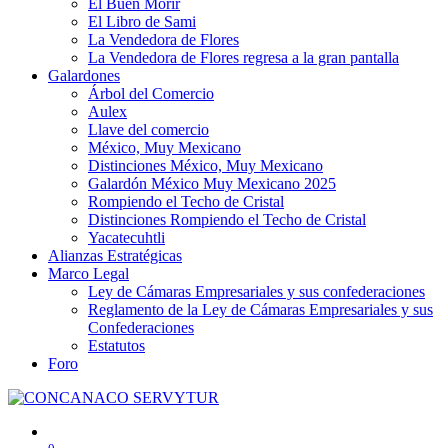
El Buen Morir
El Libro de Sami
La Vendedora de Flores
La Vendedora de Flores regresa a la gran pantalla
Galardones
Árbol del Comercio
Aulex
Llave del comercio
México, Muy Mexicano
Distinciones México, Muy Mexicano
Galardón México Muy Mexicano 2025
Rompiendo el Techo de Cristal
Distinciones Rompiendo el Techo de Cristal
Yacatecuhtli
Alianzas Estratégicas
Marco Legal
Ley de Cámaras Empresariales y sus confederaciones
Reglamento de la Ley de Cámaras Empresariales y sus
Confederaciones
Estatutos
Foro