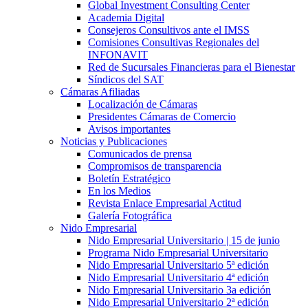
Global Investment Consulting Center
Academia Digital
Consejeros Consultivos ante el IMSS
Comisiones Consultivas Regionales del
INFONAVIT
Red de Sucursales Financieras para el Bienestar
Síndicos del SAT
Cámaras Afiliadas
Localización de Cámaras
Presidentes Cámaras de Comercio
Avisos importantes
Noticias y Publicaciones
Comunicados de prensa
Compromisos de transparencia
Boletín Estratégico
En los Medios
Revista Enlace Empresarial Actitud
Galería Fotográfica
Nido Empresarial
Nido Empresarial Universitario | 15 de junio
Programa Nido Empresarial Universitario
Nido Empresarial Universitario 5ª edición
Nido Empresarial Universitario 4ª edición
Nido Empresarial Universitario 3a edición
Nido Empresarial Universitario 2ª edición