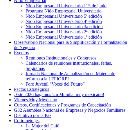
Nido Empresarial
Nido Empresarial Universitario | 15 de junio
Programa Nido Empresarial Universitario
Nido Empresarial Universitario 5ª edición
Nido Empresarial Universitario 4ª edición
Nido Empresarial Universitario 3a edición
Nido Empresarial Universitario 2ª edición
Nido Empresarial Universitario 1ª edición
Observatorio Nacional para la Simplificación y Formalización
de Negocio
Eventos
Reuniones Institucionales y Congresos
Calendarios de reuniones institucionales, ferias,
programas
Jornada Nacional de Actualización en Materia de
reforma a la LFPIORPI
Foro Juvenil “Voces del Futuro”
Pactos Estratégicos
¡Este 2026 hagamos Un Mundial muy mexicano!
Viernes Muy Mexicano
Cursos, Certificaciones y Programas de Capacitación
G32 Asamblea Nacional de Empresas y Negocios Familiares
Distintivo por la Paz
Cortometrajes
La Mujer del Café