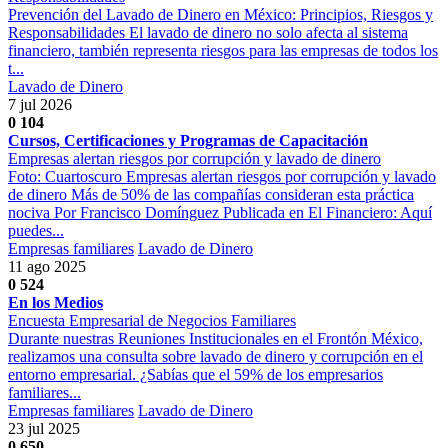
Prevención del Lavado de Dinero en México: Principios, Riesgos y
Responsabilidades El lavado de dinero no solo afecta al sistema
financiero, también representa riesgos para las empresas de todos los
t...
Lavado de Dinero
7 jul 2026
0
104
Cursos, Certificaciones y Programas de Capacitación
Empresas alertan riesgos por corrupción y lavado de dinero
Foto: Cuartoscuro Empresas alertan riesgos por corrupción y lavado
de dinero Más de 50% de las compañías consideran esta práctica
nociva Por Francisco Domínguez Publicada en El Financiero: Aquí
puedes...
Empresas familiares
Lavado de Dinero
11 ago 2025
0
524
En los Medios
Encuesta Empresarial de Negocios Familiares
Durante nuestras Reuniones Institucionales en el Frontón México,
realizamos una consulta sobre lavado de dinero y corrupción en el
entorno empresarial. ¿Sabías que el 59% de los empresarios
familiares...
Empresas familiares
Lavado de Dinero
23 jul 2025
0
650