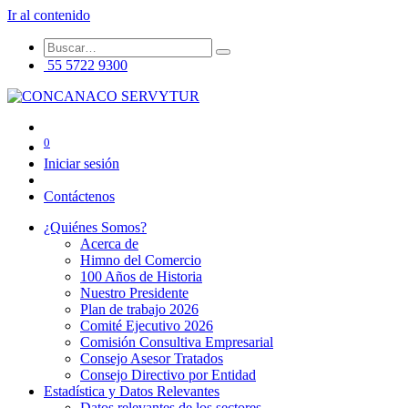
Ir al contenido
55 5722 9300
0
Iniciar sesión
Contáctenos
¿Quiénes Somos?
Acerca de
Himno del Comercio
100 Años de Historia
Nuestro Presidente
Plan de trabajo 2026
Comité Ejecutivo 2026
Comisión Consultiva Empresarial
Consejo Asesor Tratados
Consejo Directivo por Entidad
Estadística y Datos Relevantes
Datos relevantes de los sectores