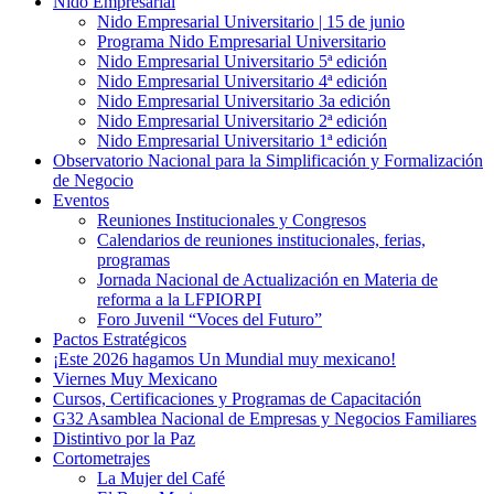
Nido Empresarial
Nido Empresarial Universitario | 15 de junio
Programa Nido Empresarial Universitario
Nido Empresarial Universitario 5ª edición
Nido Empresarial Universitario 4ª edición
Nido Empresarial Universitario 3a edición
Nido Empresarial Universitario 2ª edición
Nido Empresarial Universitario 1ª edición
Observatorio Nacional para la Simplificación y Formalización
de Negocio
Eventos
Reuniones Institucionales y Congresos
Calendarios de reuniones institucionales, ferias,
programas
Jornada Nacional de Actualización en Materia de
reforma a la LFPIORPI
Foro Juvenil “Voces del Futuro”
Pactos Estratégicos
¡Este 2026 hagamos Un Mundial muy mexicano!
Viernes Muy Mexicano
Cursos, Certificaciones y Programas de Capacitación
G32 Asamblea Nacional de Empresas y Negocios Familiares
Distintivo por la Paz
Cortometrajes
La Mujer del Café