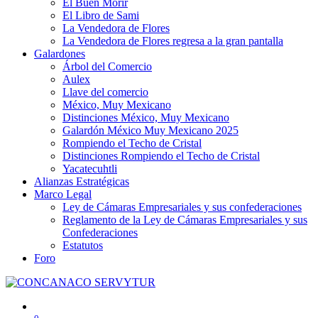
El Buen Morir
El Libro de Sami
La Vendedora de Flores
La Vendedora de Flores regresa a la gran pantalla
Galardones
Árbol del Comercio
Aulex
Llave del comercio
México, Muy Mexicano
Distinciones México, Muy Mexicano
Galardón México Muy Mexicano 2025
Rompiendo el Techo de Cristal
Distinciones Rompiendo el Techo de Cristal
Yacatecuhtli
Alianzas Estratégicas
Marco Legal
Ley de Cámaras Empresariales y sus confederaciones
Reglamento de la Ley de Cámaras Empresariales y sus
Confederaciones
Estatutos
Foro