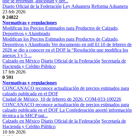
que se reforman, adicionan y der...
Diario Oficial de la Federación
Ley Aduanera
Reforma Aduanera
23 feb 2026
0
24822
Normativas y regulaciones
Modifican los Precios Estimados para Productos de Calzado,
Deportivos y Alumbrado
Modifican los Precios Estimados para Productos de Calzado,
Deportivos y Alumbrado Ver documento en pdf El 10 de febrero de
2026 se dio a conocer en el DOF la “Resolución que modifica los
anexos 3 y 5 ...
Calzado en México
Diario Oficial de la Federación
Secretaría de
Hacienda y Crédito Público
17 feb 2026
0
591
Normativas y regulaciones
CONCANACO reconoce actualización de precios estimados para
calzado publicada en el DOF
Ciudad de México, 10 de febrero de 2026. COM-033-100226
CONCANACO reconoce actualización de precios estimados para
calzado publicada en el DOF La Confederación aportó información
técnica a la SHCP par...
Calzado en México
Diario Oficial de la Federación
Secretaría de
Hacienda y Crédito Público
10 feb 2026