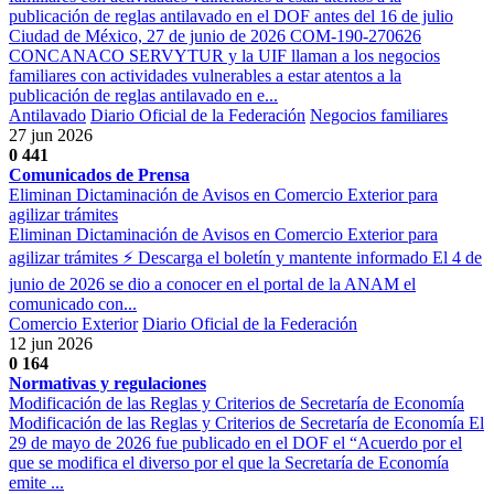
publicación de reglas antilavado en el DOF antes del 16 de julio
Ciudad de México, 27 de junio de 2026 COM-190-270626
CONCANACO SERVYTUR y la UIF llaman a los negocios
familiares con actividades vulnerables a estar atentos a la
publicación de reglas antilavado en e...
Antilavado
Diario Oficial de la Federación
Negocios familiares
27 jun 2026
0
441
Comunicados de Prensa
Eliminan Dictaminación de Avisos en Comercio Exterior para
agilizar trámites
Eliminan Dictaminación de Avisos en Comercio Exterior para
agilizar trámites ⚡ Descarga el boletín y mantente informado El 4 de
junio de 2026 se dio a conocer en el portal de la ANAM el
comunicado con...
Comercio Exterior
Diario Oficial de la Federación
12 jun 2026
0
164
Normativas y regulaciones
Modificación de las Reglas y Criterios de Secretaría de Economía
Modificación de las Reglas y Criterios de Secretaría de Economía El
29 de mayo de 2026 fue publicado en el DOF el “Acuerdo por el
que se modifica el diverso por el que la Secretaría de Economía
emite ...