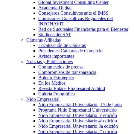
Global Investment Consulting Center
Academia Digital
Consejeros Consultivos ante el IMSS
Comisiones Consultivas Regionales del
INFONAVIT
Red de Sucursales Financieras para el Bienestar
Síndicos del SAT
Cámaras Afiliadas
Localización de Cámaras
Presidentes Cámaras de Comercio
Avisos importantes
Noticias y Publicaciones
Comunicados de prensa
Compromisos de transparencia
Boletín Estratégico
En los Medios
Revista Enlace Empresarial Actitud
Galería Fotográfica
Nido Empresarial
Nido Empresarial Universitario | 15 de junio
Programa Nido Empresarial Universitario
Nido Empresarial Universitario 5ª edición
Nido Empresarial Universitario 4ª edición
Nido Empresarial Universitario 3a edición
Nido Empresarial Universitario 2ª edición