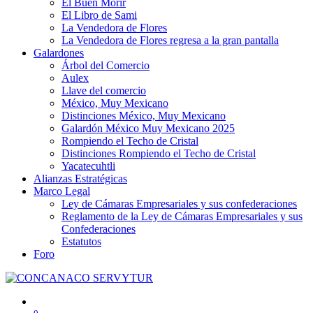
El Buen Morir
El Libro de Sami
La Vendedora de Flores
La Vendedora de Flores regresa a la gran pantalla
Galardones
Árbol del Comercio
Aulex
Llave del comercio
México, Muy Mexicano
Distinciones México, Muy Mexicano
Galardón México Muy Mexicano 2025
Rompiendo el Techo de Cristal
Distinciones Rompiendo el Techo de Cristal
Yacatecuhtli
Alianzas Estratégicas
Marco Legal
Ley de Cámaras Empresariales y sus confederaciones
Reglamento de la Ley de Cámaras Empresariales y sus
Confederaciones
Estatutos
Foro