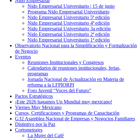
Nido Empresarial
Nido Empresarial Universitario | 15 de junio
Programa Nido Empresarial Universitario
Nido Empresarial Universitario 5ª edición
Nido Empresarial Universitario 4ª edición
Nido Empresarial Universitario 3a edición
Nido Empresarial Universitario 2ª edición
Nido Empresarial Universitario 1ª edición
Observatorio Nacional para la Simplificación y Formalización
de Negocio
Eventos
Reuniones Institucionales y Congresos
Calendarios de reuniones institucionales, ferias,
programas
Jornada Nacional de Actualización en Materia de
reforma a la LFPIORPI
Foro Juvenil “Voces del Futuro”
Pactos Estratégicos
¡Este 2026 hagamos Un Mundial muy mexicano!
Viernes Muy Mexicano
Cursos, Certificaciones y Programas de Capacitación
G32 Asamblea Nacional de Empresas y Negocios Familiares
Distintivo por la Paz
Cortometrajes
La Mujer del Café