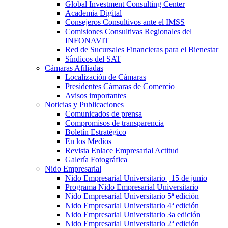
Global Investment Consulting Center
Academia Digital
Consejeros Consultivos ante el IMSS
Comisiones Consultivas Regionales del
INFONAVIT
Red de Sucursales Financieras para el Bienestar
Síndicos del SAT
Cámaras Afiliadas
Localización de Cámaras
Presidentes Cámaras de Comercio
Avisos importantes
Noticias y Publicaciones
Comunicados de prensa
Compromisos de transparencia
Boletín Estratégico
En los Medios
Revista Enlace Empresarial Actitud
Galería Fotográfica
Nido Empresarial
Nido Empresarial Universitario | 15 de junio
Programa Nido Empresarial Universitario
Nido Empresarial Universitario 5ª edición
Nido Empresarial Universitario 4ª edición
Nido Empresarial Universitario 3a edición
Nido Empresarial Universitario 2ª edición