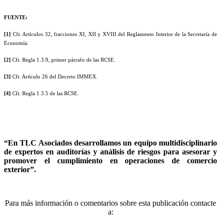
FUENTE:
[1]
Cfr. Artículos 32, fracciones XI, XII y XVIII del Reglamento Interior de la Secretaría de
Economía.
[2]
Cfr. Regla 1.3.9, primer párrafo de las RCSE.
[3]
Cfr. Artículo 26 del Decreto IMMEX.
[4]
Cfr. Regla 1.3.5 de las RCSE.
“En TLC Asociados desarrollamos un equipo multidisciplinario
de expertos en auditorías y análisis de riesgos para asesorar y
promover el cumplimiento en operaciones de comercio
exterior”.
Para más información o comentarios sobre esta publicación contacte
a: