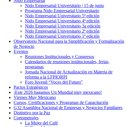
Nido Empresarial
Nido Empresarial Universitario | 15 de junio
Programa Nido Empresarial Universitario
Nido Empresarial Universitario 5ª edición
Nido Empresarial Universitario 4ª edición
Nido Empresarial Universitario 3a edición
Nido Empresarial Universitario 2ª edición
Nido Empresarial Universitario 1ª edición
Observatorio Nacional para la Simplificación y Formalización
de Negocio
Eventos
Reuniones Institucionales y Congresos
Calendarios de reuniones institucionales, ferias,
programas
Jornada Nacional de Actualización en Materia de
reforma a la LFPIORPI
Foro Juvenil “Voces del Futuro”
Pactos Estratégicos
¡Este 2026 hagamos Un Mundial muy mexicano!
Viernes Muy Mexicano
Cursos, Certificaciones y Programas de Capacitación
G32 Asamblea Nacional de Empresas y Negocios Familiares
Distintivo por la Paz
Cortometrajes
La Mujer del Café