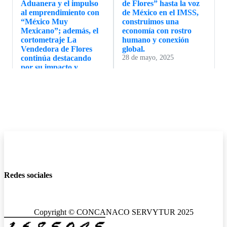
Aduanera y el impulso
de Flores” hasta la voz
al emprendimiento con
de México en el IMSS,
“México Muy
construimos una
Mexicano”; además, el
economía con rostro
cortometraje La
humano y conexión
Vendedora de Flores
global.
continúa destacando
28 de mayo, 2025
por su impacto y
reconocimiento.
4 de junio, 2025
📄 Ver presentación en PDF
📄 Ver presentación en PDF
🎥 Conoce las alianzas,
🎥 Conoce las alianzas
reconocimientos y
estratégicas que
acciones que están
impulsan el desarrollo
transformando al sector
económico, la seguridad
empresarial. Desde
y el turismo en todo el
Sonora hasta Papantla,
país. Cámaras
Redes sociales
impulsemos juntos el
empresariales, estados y
desarrollo de México.
Guardia Nacional unen
21 de mayo, 2025
esfuerzos por México.
14 de mayo, 2025
Copyright © CONCANACO SERVYTUR 2025