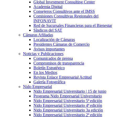
Global Investment Consulting Center
Academia Digital
Consejeros Consultivos ante el IMSS
Comisiones Consultivas Regionales del
INFONAVIT
Red de Sucursales Financieras para el Bienestar
Síndicos del SAT
Cámaras Afiliadas
Localización de Cámaras
Presidentes Cámaras de Comercio
Avisos importantes
Noticias y Publicaciones
Comunicados de prensa
Compromisos de transparencia
Boletín Estratégico
En los Medios
Revista Enlace Empresarial Actitud
Galería Fotográfica
Nido Empresarial
Nido Empresarial Universitario | 15 de junio
Programa Nido Empresarial Universitario
Nido Empresarial Universitario 5ª edición
Nido Empresarial Universitario 4ª edición
Nido Empresarial Universitario 3a edición
Nido Empresarial Universitario 2ª edición