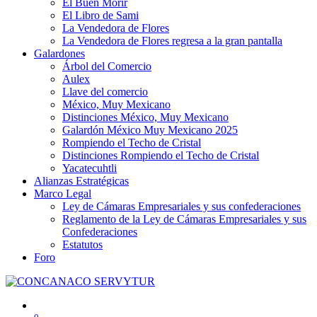
El Buen Morir
El Libro de Sami
La Vendedora de Flores
La Vendedora de Flores regresa a la gran pantalla
Galardones
Árbol del Comercio
Aulex
Llave del comercio
México, Muy Mexicano
Distinciones México, Muy Mexicano
Galardón México Muy Mexicano 2025
Rompiendo el Techo de Cristal
Distinciones Rompiendo el Techo de Cristal
Yacatecuhtli
Alianzas Estratégicas
Marco Legal
Ley de Cámaras Empresariales y sus confederaciones
Reglamento de la Ley de Cámaras Empresariales y sus
Confederaciones
Estatutos
Foro