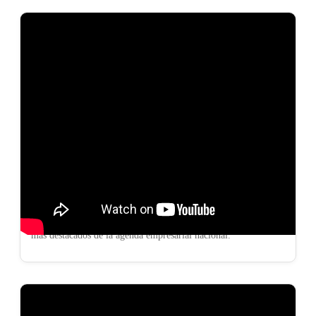
La Voz de las Cámaras
📅 2 de julio, 2025
En esta edición de nuestro canal, te compartimos los momentos
más destacados de la agenda empresarial nacional.