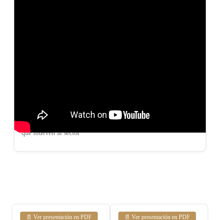
La Voz de las Cámaras
📅 25 de junio, 2025
EDale play y acompáñanos en este recorrido por las acciones
que mueven al sector
📄 Ver presentación en PDF
📄 Ver presentación en PDF