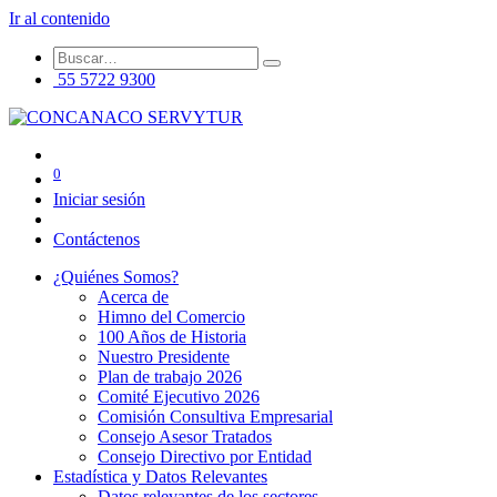
Ir al contenido
55 5722 9300
0
Iniciar sesión
Contáctenos
¿Quiénes Somos?
Acerca de
Himno del Comercio
100 Años de Historia
Nuestro Presidente
Plan de trabajo 2026
Comité Ejecutivo 2026
Comisión Consultiva Empresarial
Consejo Asesor Tratados
Consejo Directivo por Entidad
Estadística y Datos Relevantes
Datos relevantes de los sectores