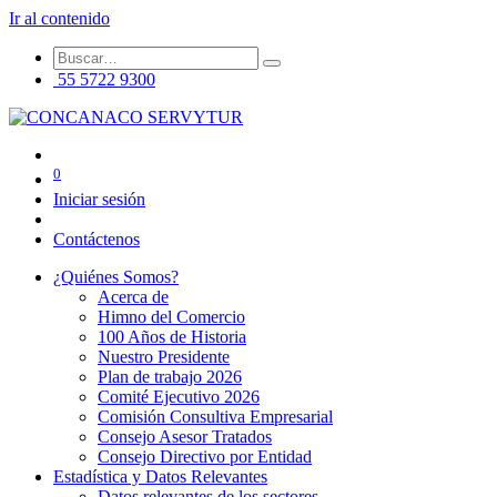
Ir al contenido
55 5722 9300
0
Iniciar sesión
Contáctenos
¿Quiénes Somos?
Acerca de
Himno del Comercio
100 Años de Historia
Nuestro Presidente
Plan de trabajo 2026
Comité Ejecutivo 2026
Comisión Consultiva Empresarial
Consejo Asesor Tratados
Consejo Directivo por Entidad
Estadística y Datos Relevantes
Datos relevantes de los sectores