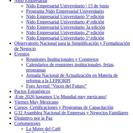
Nido Empresarial
Nido Empresarial Universitario | 15 de junio
Programa Nido Empresarial Universitario
Nido Empresarial Universitario 5ª edición
Nido Empresarial Universitario 4ª edición
Nido Empresarial Universitario 3a edición
Nido Empresarial Universitario 2ª edición
Nido Empresarial Universitario 1ª edición
Observatorio Nacional para la Simplificación y Formalización
de Negocio
Eventos
Reuniones Institucionales y Congresos
Calendarios de reuniones institucionales, ferias,
programas
Jornada Nacional de Actualización en Materia de
reforma a la LFPIORPI
Foro Juvenil “Voces del Futuro”
Pactos Estratégicos
¡Este 2026 hagamos Un Mundial muy mexicano!
Viernes Muy Mexicano
Cursos, Certificaciones y Programas de Capacitación
G32 Asamblea Nacional de Empresas y Negocios Familiares
Distintivo por la Paz
Cortometrajes
La Mujer del Café