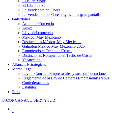
El Buen Morir
El Libro de Sami
La Vendedora de Flores
La Vendedora de Flores regresa a la gran pantalla
Galardones
Árbol del Comercio
Aulex
Llave del comercio
México, Muy Mexicano
Distinciones México, Muy Mexicano
Galardón México Muy Mexicano 2025
Rompiendo el Techo de Cristal
Distinciones Rompiendo el Techo de Cristal
Yacatecuhtli
Alianzas Estratégicas
Marco Legal
Ley de Cámaras Empresariales y sus confederaciones
Reglamento de la Ley de Cámaras Empresariales y sus
Confederaciones
Estatutos
Foro