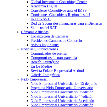
Global Investment Consulting Center
Academia Digital
Consejeros Consultivos ante el IMSS
Comisiones Consultivas Regionales del
INFONAVIT
Red de Sucursales Financieras para el Bienestar
Síndicos del SAT
Cámaras Afiliadas
Localización de Cámaras
Presidentes Cámaras de Comercio
Avisos importantes
Noticias y Publicaciones
Comunicados de prensa
Compromisos de transparencia
Boletín Estratégico
En los Medios
Revista Enlace Empresarial Actitud
Galería Fotográfica
Nido Empresarial
Nido Empresarial Universitario | 15 de junio
Programa Nido Empresarial Universitario
Nido Empresarial Universitario 5ª edición
Nido Empresarial Universitario 4ª edición
Nido Empresarial Universitario 3a edición
Nido Empresarial Universitario 2ª edición