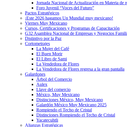
Jornada Nacional de Actualización en Materia de
Foro Juvenil “Voces del Futuro”
Pactos Estratégicos
¡Este 2026 hagamos Un Mundial muy mexicano!
Viernes Muy Mexicano
Cursos, Certificaciones y Programas de Capacitación
G32 Asamblea Nacional de Empresas y Negocios Famili
Distintivo por la Paz
Cortometrajes
La Mujer del Café
El Buen Morir
El Libro de Sami
La Vendedora de Flores
La Vendedora de Flores regresa a la gran pantalla
Galardones
Árbol del Comercio
Aulex
Llave del comercio
México, Muy Mexicano
Distinciones México, Muy Mexicano
Galardón México Muy Mexicano 2025
Rompiendo el Techo de Cristal
Distinciones Rompiendo el Techo de Cristal
Yacatecuhtli
Alianzas Estratégicas