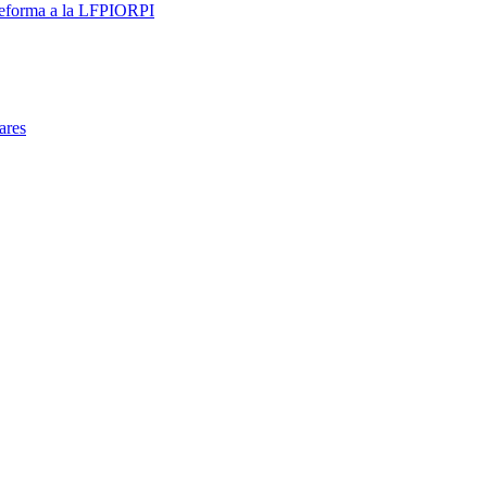
 reforma a la LFPIORPI
ares