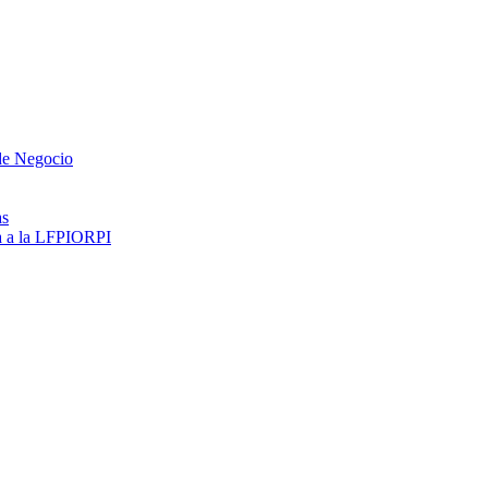
 de Negocio
as
ma a la LFPIORPI