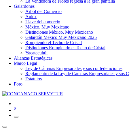
La Vendedora de Flores regresa a la gran pantalla
Galardones
Árbol del Comercio
Aulex
Llave del comercio
México, Muy Mexicano
Distinciones México, Muy Mexicano
Galardón México Muy Mexicano 2025
Rompiendo el Techo de Cristal
Distinciones Rompiendo el Techo de Cristal
Yacatecuhtli
Alianzas Estratégicas
Marco Legal
Ley de Cámaras Empresariales y sus confederaciones
Reglamento de la Ley de Cámaras Empresariales y sus C
Estatutos
Foro
0