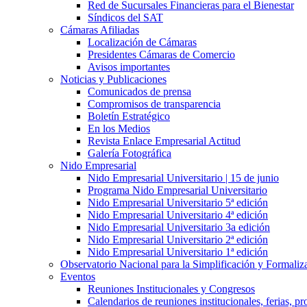
Red de Sucursales Financieras para el Bienestar
Síndicos del SAT
Cámaras Afiliadas
Localización de Cámaras
Presidentes Cámaras de Comercio
Avisos importantes
Noticias y Publicaciones
Comunicados de prensa
Compromisos de transparencia
Boletín Estratégico
En los Medios
Revista Enlace Empresarial Actitud
Galería Fotográfica
Nido Empresarial
Nido Empresarial Universitario | 15 de junio
Programa Nido Empresarial Universitario
Nido Empresarial Universitario 5ª edición
Nido Empresarial Universitario 4ª edición
Nido Empresarial Universitario 3a edición
Nido Empresarial Universitario 2ª edición
Nido Empresarial Universitario 1ª edición
Observatorio Nacional para la Simplificación y Formali
Eventos
Reuniones Institucionales y Congresos
Calendarios de reuniones institucionales, ferias, p