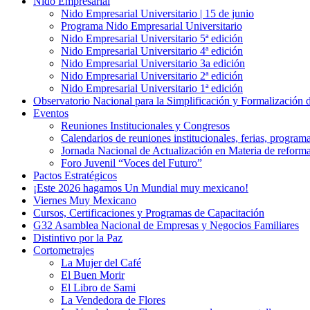
Nido Empresarial
Nido Empresarial Universitario | 15 de junio
Programa Nido Empresarial Universitario
Nido Empresarial Universitario 5ª edición
Nido Empresarial Universitario 4ª edición
Nido Empresarial Universitario 3a edición
Nido Empresarial Universitario 2ª edición
Nido Empresarial Universitario 1ª edición
Observatorio Nacional para la Simplificación y Formalización
Eventos
Reuniones Institucionales y Congresos
Calendarios de reuniones institucionales, ferias, program
Jornada Nacional de Actualización en Materia de refor
Foro Juvenil “Voces del Futuro”
Pactos Estratégicos
¡Este 2026 hagamos Un Mundial muy mexicano!
Viernes Muy Mexicano
Cursos, Certificaciones y Programas de Capacitación
G32 Asamblea Nacional de Empresas y Negocios Familiares
Distintivo por la Paz
Cortometrajes
La Mujer del Café
El Buen Morir
El Libro de Sami
La Vendedora de Flores