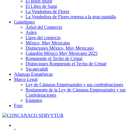
El Buen Morir
El Libro de Sami
La Vendedora de Flores
La Vendedora de Flores regresa a la gran pantalla
Galardones
Árbol del Comercio
Aulex
Llave del comercio
México, Muy Mexicano
Distinciones México, Muy Mexicano
Galardón México Muy Mexicano 2025
Rompiendo el Techo de Cristal
Distinciones Rompiendo el Techo de Cristal
Yacatecuhtli
Alianzas Estratégicas
Marco Legal
Ley de Cámaras Empresariales y sus confederaciones
Reglamento de la Ley de Cámaras Empresariales y sus
Confederaciones
Estatutos
Foro