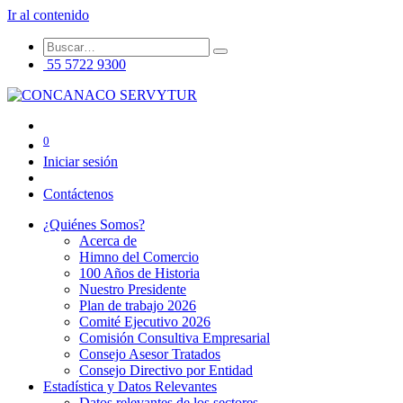
Ir al contenido
55 5722 9300
0
Iniciar sesión
Contáctenos
¿Quiénes Somos?
Acerca de
Himno del Comercio
100 Años de Historia
Nuestro Presidente
Plan de trabajo 2026
Comité Ejecutivo 2026
Comisión Consultiva Empresarial
Consejo Asesor Tratados
Consejo Directivo por Entidad
Estadística y Datos Relevantes
Datos relevantes de los sectores