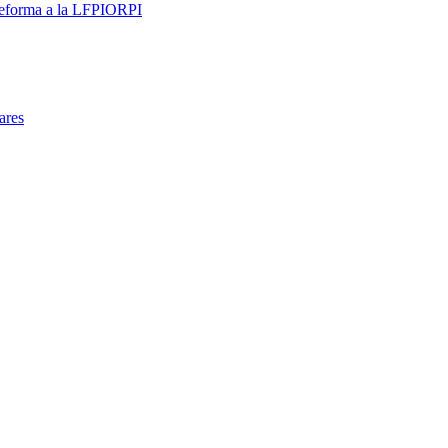
 reforma a la LFPIORPI
ares