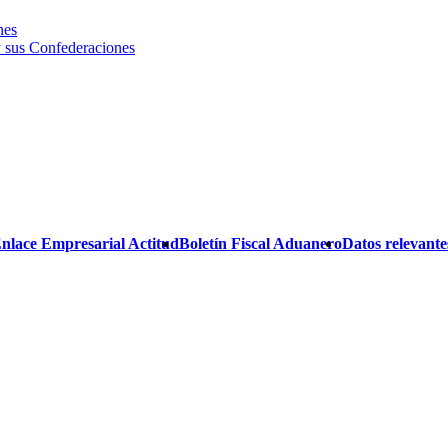
nes
 sus Confederaciones
Enlace Empresarial Actitud
Boletín Fiscal Aduanero
Datos relevantes