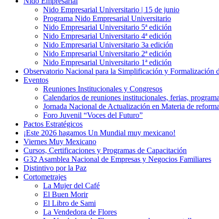
Nido Empresarial
Nido Empresarial Universitario | 15 de junio
Programa Nido Empresarial Universitario
Nido Empresarial Universitario 5ª edición
Nido Empresarial Universitario 4ª edición
Nido Empresarial Universitario 3a edición
Nido Empresarial Universitario 2ª edición
Nido Empresarial Universitario 1ª edición
Observatorio Nacional para la Simplificación y Formalización
Eventos
Reuniones Institucionales y Congresos
Calendarios de reuniones institucionales, ferias, program
Jornada Nacional de Actualización en Materia de refor
Foro Juvenil “Voces del Futuro”
Pactos Estratégicos
¡Este 2026 hagamos Un Mundial muy mexicano!
Viernes Muy Mexicano
Cursos, Certificaciones y Programas de Capacitación
G32 Asamblea Nacional de Empresas y Negocios Familiares
Distintivo por la Paz
Cortometrajes
La Mujer del Café
El Buen Morir
El Libro de Sami
La Vendedora de Flores