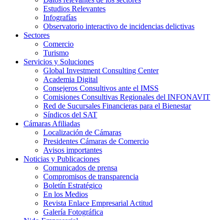
Estudios Relevantes
Infografías
Observatorio interactivo de incidencias delictivas
Sectores
Comercio
Turismo
Servicios y Soluciones
Global Investment Consulting Center
Academia Digital
Consejeros Consultivos ante el IMSS
Comisiones Consultivas Regionales del INFONAVIT
Red de Sucursales Financieras para el Bienestar
Síndicos del SAT
Cámaras Afiliadas
Localización de Cámaras
Presidentes Cámaras de Comercio
Avisos importantes
Noticias y Publicaciones
Comunicados de prensa
Compromisos de transparencia
Boletín Estratégico
En los Medios
Revista Enlace Empresarial Actitud
Galería Fotográfica