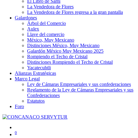
El Libro de Sami
La Vendedora de Flores
La Vendedora de Flores regresa a la gran pantalla
Galardones
Árbol del Comercio
Aulex
Llave del comercio
México, Muy Mexicano
Distinciones México, Muy Mexicano
Galardón México Muy Mexicano 2025
Rompiendo el Techo de Cristal
Distinciones Rompiendo el Techo de Cristal
Yacatecuhtli
Alianzas Estratégicas
Marco Legal
Ley de Cámaras Empresariales y sus confederaciones
Reglamento de la Ley de Cámaras Empresariales y sus
Confederaciones
Estatutos
Foro
0