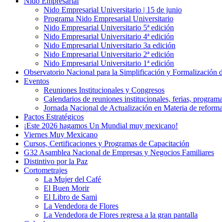
Nido Empresarial
Nido Empresarial Universitario | 15 de junio
Programa Nido Empresarial Universitario
Nido Empresarial Universitario 5ª edición
Nido Empresarial Universitario 4ª edición
Nido Empresarial Universitario 3a edición
Nido Empresarial Universitario 2ª edición
Nido Empresarial Universitario 1ª edición
Observatorio Nacional para la Simplificación y Formalización
Eventos
Reuniones Institucionales y Congresos
Calendarios de reuniones institucionales, ferias, program
Jornada Nacional de Actualización en Materia de refor
Pactos Estratégicos
¡Este 2026 hagamos Un Mundial muy mexicano!
Viernes Muy Mexicano
Cursos, Certificaciones y Programas de Capacitación
G32 Asamblea Nacional de Empresas y Negocios Familiares
Distintivo por la Paz
Cortometrajes
La Mujer del Café
El Buen Morir
El Libro de Sami
La Vendedora de Flores
La Vendedora de Flores regresa a la gran pantalla