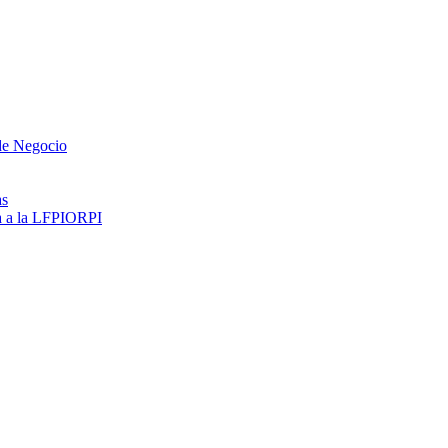
 de Negocio
as
ma a la LFPIORPI