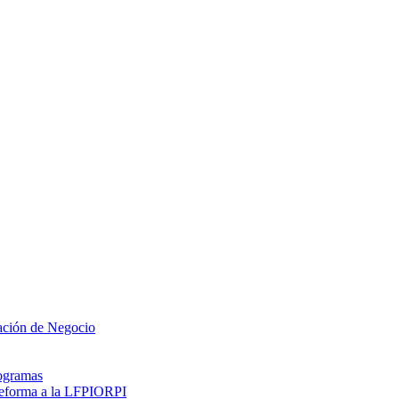
zación de Negocio
rogramas
 reforma a la LFPIORPI