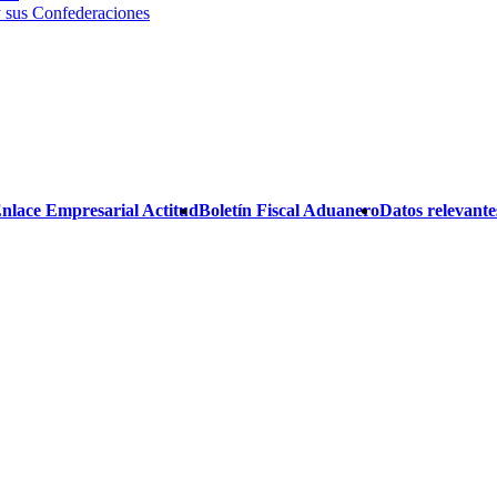
 sus Confederaciones
Enlace Empresarial Actitud
Boletín Fiscal Aduanero
Datos relevantes