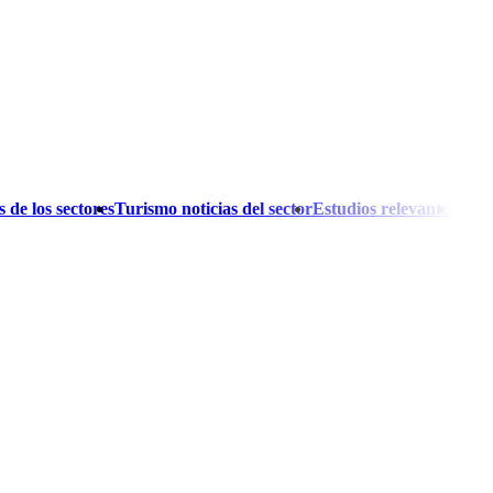
 de los sectores
Turismo noticias del sector
Estudios relevantes
El A