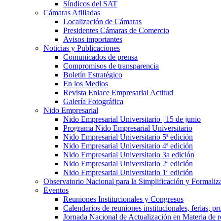
Síndicos del SAT
Cámaras Afiliadas
Localización de Cámaras
Presidentes Cámaras de Comercio
Avisos importantes
Noticias y Publicaciones
Comunicados de prensa
Compromisos de transparencia
Boletín Estratégico
En los Medios
Revista Enlace Empresarial Actitud
Galería Fotográfica
Nido Empresarial
Nido Empresarial Universitario | 15 de junio
Programa Nido Empresarial Universitario
Nido Empresarial Universitario 5ª edición
Nido Empresarial Universitario 4ª edición
Nido Empresarial Universitario 3a edición
Nido Empresarial Universitario 2ª edición
Nido Empresarial Universitario 1ª edición
Observatorio Nacional para la Simplificación y Formali
Eventos
Reuniones Institucionales y Congresos
Calendarios de reuniones institucionales, ferias, p
Jornada Nacional de Actualización en Materia de