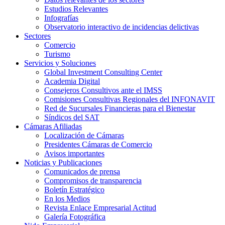
Estudios Relevantes
Infografías
Observatorio interactivo de incidencias delictivas
Sectores
Comercio
Turismo
Servicios y Soluciones
Global Investment Consulting Center
Academia Digital
Consejeros Consultivos ante el IMSS
Comisiones Consultivas Regionales del INFONAVIT
Red de Sucursales Financieras para el Bienestar
Síndicos del SAT
Cámaras Afiliadas
Localización de Cámaras
Presidentes Cámaras de Comercio
Avisos importantes
Noticias y Publicaciones
Comunicados de prensa
Compromisos de transparencia
Boletín Estratégico
En los Medios
Revista Enlace Empresarial Actitud
Galería Fotográfica