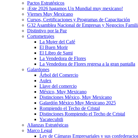
Pactos Estratégicos
¡Este 2026 hagamos Un Mundial muy mexicano!
Viernes Muy Mexicano
Cursos, Certificaciones y Programas de Capacitación
G32 Asamblea Nacional de Empresas y Negocios Famili
Distintivo por la Paz
Cortometrajes
La Mujer del Café
El Buen Morir
El Libro de Sami
La Vendedora de Flores
La Vendedora de Flores regresa a la gran pantalla
Galardones
Árbol del Comercio
Aulex
Llave del comercio
México, Muy Mexicano
Distinciones México, Muy Mexicano
Galardón México Muy Mexicano 2025
Rompiendo el Techo de Cristal
Distinciones Rompiendo el Techo de Cristal
Yacatecuhtli
Alianzas Estratégicas
Marco Legal
Ley de Cámaras Empresariales y sus confederacio