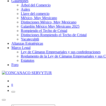
Galardones
Árbol del Comercio
Aulex
Llave del comercio
México, Muy Mexicano
Distinciones México, Muy Mexicano
Galardón México Muy Mexicano 2025
Rompiendo el Techo de Cristal
Distinciones Rompiendo el Techo de Cristal
Yacatecuhtli
Alianzas Estratégicas
Marco Legal
Ley de Cámaras Empresariales y sus confederaciones
Reglamento de la Ley de Cámaras Empresariales y sus C
Estatutos
Foro
0