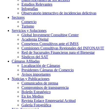
Estudios Relevantes
Infografías
Observatorio interactivo de incidencias delictivas
Sectores
Comercio
Turismo
Servicios y Soluciones
Global Investment Consulting Center
Academia Digital
Consejeros Consultivos ante el IMSS
Comisiones Consultivas Regionales del INFONAVIT
Red de Sucursales Financieras para el Bienestar
Síndicos del SAT
Cámaras Afiliadas
Localización de Cámaras
Presidentes Cámaras de Comercio
Avisos importantes
Noticias y Publicaciones
Comunicados de prensa
Compromisos de transparencia
Boletín Estratégico
En los Medios
Revista Enlace Empresarial Actitud
Galería Fotográfica