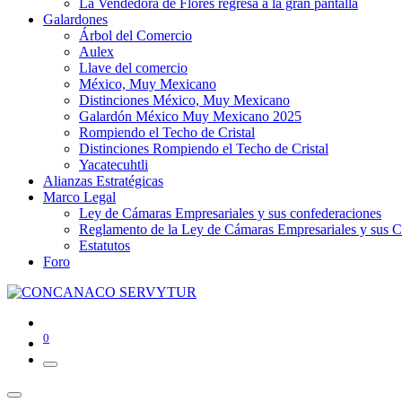
La Vendedora de Flores regresa a la gran pantalla
Galardones
Árbol del Comercio
Aulex
Llave del comercio
México, Muy Mexicano
Distinciones México, Muy Mexicano
Galardón México Muy Mexicano 2025
Rompiendo el Techo de Cristal
Distinciones Rompiendo el Techo de Cristal
Yacatecuhtli
Alianzas Estratégicas
Marco Legal
Ley de Cámaras Empresariales y sus confederaciones
Reglamento de la Ley de Cámaras Empresariales y sus C
Estatutos
Foro
0