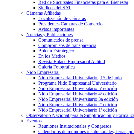
Red de Sucursales Financieras para el Bienestar
Síndicos del SAT
Cámaras Afiliadas
Localización de Cámaras
Presidentes Cámaras de Comercio
Avisos importantes
Noticias y Publicaciones
Comunicados de prensa
Compromisos de transparencia
Boletín Estratégico
En los Medios
Revista Enlace Empresarial Actitud
Galería Fotográfica
Nido Empresarial
Nido Empresarial Universitario | 15 de junio
Programa Nido Empresarial Universitario
Nido Empresarial Universitario 5ª edición
Nido Empresarial Universitario 4ª edición
Nido Empresarial Universitario 3a edición
Nido Empresarial Universitario 2ª edición
Nido Empresarial Universitario 1ª edición
Observatorio Nacional para la Simplificación y Formali
Eventos
Reuniones Institucionales y Congresos
Calendarios de reuniones institucionales, ferias, p