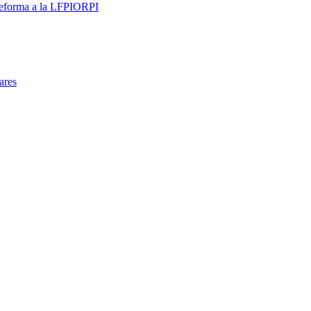
 reforma a la LFPIORPI
ares