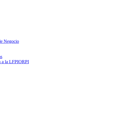
 de Negocio
as
ma a la LFPIORPI