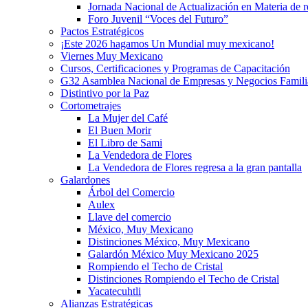
Jornada Nacional de Actualización en Materia de
Foro Juvenil “Voces del Futuro”
Pactos Estratégicos
¡Este 2026 hagamos Un Mundial muy mexicano!
Viernes Muy Mexicano
Cursos, Certificaciones y Programas de Capacitación
G32 Asamblea Nacional de Empresas y Negocios Famili
Distintivo por la Paz
Cortometrajes
La Mujer del Café
El Buen Morir
El Libro de Sami
La Vendedora de Flores
La Vendedora de Flores regresa a la gran pantalla
Galardones
Árbol del Comercio
Aulex
Llave del comercio
México, Muy Mexicano
Distinciones México, Muy Mexicano
Galardón México Muy Mexicano 2025
Rompiendo el Techo de Cristal
Distinciones Rompiendo el Techo de Cristal
Yacatecuhtli
Alianzas Estratégicas