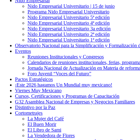
Nido Empresarial
Nido Empresarial Universitario | 15 de junio
Programa Nido Empresarial Universitario
Nido Empresarial Universitario 5ª edición
Nido Empresarial Universitario 4ª edición
Nido Empresarial Universitario 3a edición
Nido Empresarial Universitario 2ª edición
Nido Empresarial Universitario 1ª edición
Observatorio Nacional para la Simplificación y Formalización
Eventos
Reuniones Institucionales y Congresos
Calendarios de reuniones institucionales, ferias, program
Jornada Nacional de Actualización en Materia de refor
Foro Juvenil “Voces del Futuro”
Pactos Estratégicos
¡Este 2026 hagamos Un Mundial muy mexicano!
Viernes Muy Mexicano
Cursos, Certificaciones y Programas de Capacitación
G32 Asamblea Nacional de Empresas y Negocios Familiares
Distintivo por la Paz
Cortometrajes
La Mujer del Café
El Buen Morir
El Libro de Sami
La Vendedora de Flores