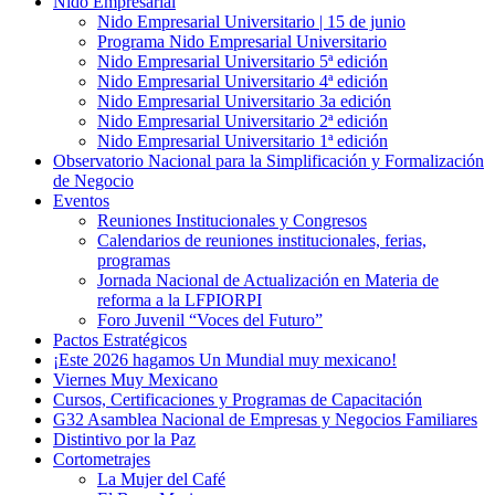
Nido Empresarial
Nido Empresarial Universitario | 15 de junio
Programa Nido Empresarial Universitario
Nido Empresarial Universitario 5ª edición
Nido Empresarial Universitario 4ª edición
Nido Empresarial Universitario 3a edición
Nido Empresarial Universitario 2ª edición
Nido Empresarial Universitario 1ª edición
Observatorio Nacional para la Simplificación y Formalización
de Negocio
Eventos
Reuniones Institucionales y Congresos
Calendarios de reuniones institucionales, ferias,
programas
Jornada Nacional de Actualización en Materia de
reforma a la LFPIORPI
Foro Juvenil “Voces del Futuro”
Pactos Estratégicos
¡Este 2026 hagamos Un Mundial muy mexicano!
Viernes Muy Mexicano
Cursos, Certificaciones y Programas de Capacitación
G32 Asamblea Nacional de Empresas y Negocios Familiares
Distintivo por la Paz
Cortometrajes
La Mujer del Café