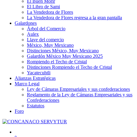
El Buen Morir
El Libro de Sami
La Vendedora de Flores
La Vendedora de Flores regresa a la gran pantalla
Galardones
Árbol del Comercio
Aulex
Llave del comercio
México, Muy Mexicano
Distinciones México, Muy Mexicano
Galardón México Muy Mexicano 2025
Rompiendo el Techo de Cristal
Distinciones Rompiendo el Techo de Cristal
Yacatecuhtli
Alianzas Estratégicas
Marco Legal
Ley de Cámaras Empresariales y sus confederaciones
Reglamento de la Ley de Cámaras Empresariales y sus
Confederaciones
Estatutos
Foro