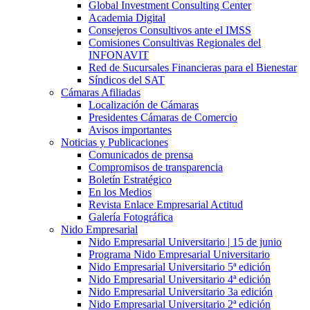
Global Investment Consulting Center
Academia Digital
Consejeros Consultivos ante el IMSS
Comisiones Consultivas Regionales del
INFONAVIT
Red de Sucursales Financieras para el Bienestar
Síndicos del SAT
Cámaras Afiliadas
Localización de Cámaras
Presidentes Cámaras de Comercio
Avisos importantes
Noticias y Publicaciones
Comunicados de prensa
Compromisos de transparencia
Boletín Estratégico
En los Medios
Revista Enlace Empresarial Actitud
Galería Fotográfica
Nido Empresarial
Nido Empresarial Universitario | 15 de junio
Programa Nido Empresarial Universitario
Nido Empresarial Universitario 5ª edición
Nido Empresarial Universitario 4ª edición
Nido Empresarial Universitario 3a edición
Nido Empresarial Universitario 2ª edición