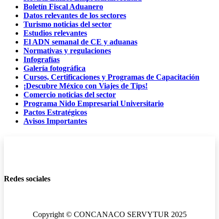
Boletín Fiscal Aduanero
Datos relevantes de los sectores
Turismo noticias del sector
Estudios relevantes
El ADN semanal de CE y aduanas
Normativas y regulaciones
Infografías
Galería fotográfica
Cursos, Certificaciones y Programas de Capacitación
¡Descubre México con Viajes de Tips!
Comercio noticias del sector
Programa Nido Empresarial Universitario
Pactos Estratégicos
Avisos Importantes
Redes sociales
Copyright © CONCANACO SERVYTUR 2025