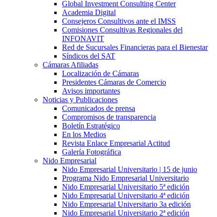
Global Investment Consulting Center
Academia Digital
Consejeros Consultivos ante el IMSS
Comisiones Consultivas Regionales del
INFONAVIT
Red de Sucursales Financieras para el Bienestar
Síndicos del SAT
Cámaras Afiliadas
Localización de Cámaras
Presidentes Cámaras de Comercio
Avisos importantes
Noticias y Publicaciones
Comunicados de prensa
Compromisos de transparencia
Boletín Estratégico
En los Medios
Revista Enlace Empresarial Actitud
Galería Fotográfica
Nido Empresarial
Nido Empresarial Universitario | 15 de junio
Programa Nido Empresarial Universitario
Nido Empresarial Universitario 5ª edición
Nido Empresarial Universitario 4ª edición
Nido Empresarial Universitario 3a edición
Nido Empresarial Universitario 2ª edición