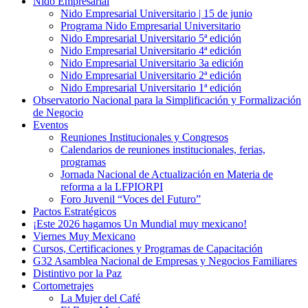
Nido Empresarial
Nido Empresarial Universitario | 15 de junio
Programa Nido Empresarial Universitario
Nido Empresarial Universitario 5ª edición
Nido Empresarial Universitario 4ª edición
Nido Empresarial Universitario 3a edición
Nido Empresarial Universitario 2ª edición
Nido Empresarial Universitario 1ª edición
Observatorio Nacional para la Simplificación y Formalización
de Negocio
Eventos
Reuniones Institucionales y Congresos
Calendarios de reuniones institucionales, ferias,
programas
Jornada Nacional de Actualización en Materia de
reforma a la LFPIORPI
Foro Juvenil “Voces del Futuro”
Pactos Estratégicos
¡Este 2026 hagamos Un Mundial muy mexicano!
Viernes Muy Mexicano
Cursos, Certificaciones y Programas de Capacitación
G32 Asamblea Nacional de Empresas y Negocios Familiares
Distintivo por la Paz
Cortometrajes
La Mujer del Café