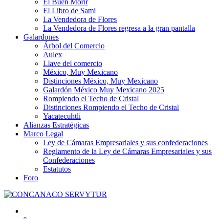
El Buen Morir
El Libro de Sami
La Vendedora de Flores
La Vendedora de Flores regresa a la gran pantalla
Galardones
Árbol del Comercio
Aulex
Llave del comercio
México, Muy Mexicano
Distinciones México, Muy Mexicano
Galardón México Muy Mexicano 2025
Rompiendo el Techo de Cristal
Distinciones Rompiendo el Techo de Cristal
Yacatecuhtli
Alianzas Estratégicas
Marco Legal
Ley de Cámaras Empresariales y sus confederaciones
Reglamento de la Ley de Cámaras Empresariales y sus
Confederaciones
Estatutos
Foro