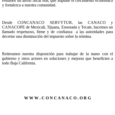
Pedimos un alivio fiscal real, que impulse el crecimiento económico
y fortalezca a nuestra comunidad.
Desde CONCANACO SERVYTUR, las CANACO y
CANACOPE de Mexicali, Tijuana, Ensenada y Tecate, hacemos un
llamado respetuoso, firme y de confianza a las autoridades para
decretar una disminución del impuesto sobre la nómina.
Reiteramos nuestra disposición para trabajar de la mano con el
gobierno y otros actores en soluciones y mejoras que beneficien a
todo Baja California.
W W W . C O N C A N A C O . O R G