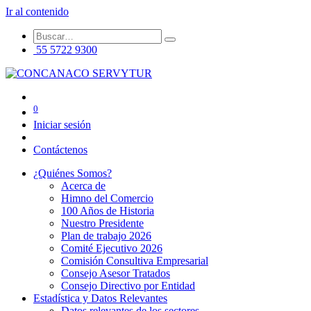
Ir al contenido
55 5722 9300
0
Iniciar sesión
Contáctenos
¿Quiénes Somos?
Acerca de
Himno del Comercio
100 Años de Historia
Nuestro Presidente
Plan de trabajo 2026
Comité Ejecutivo 2026
Comisión Consultiva Empresarial
Consejo Asesor Tratados
Consejo Directivo por Entidad
Estadística y Datos Relevantes
Datos relevantes de los sectores