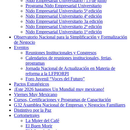
Nido Empresarial Universitario | 15 de junio
Programa Nido Empresarial Universitario
Nido Empresarial Universitario 5ª edición
Nido Empresarial Universitario 4ª edición
Nido Empresarial Universitario 3a edición
Nido Empresarial Universitario 2ª edición
Nido Empresarial Universitario 1ª edición
Observatorio Nacional para la Simplificación y Formalización
de Negocio
Eventos
Reuniones Institucionales y Congresos
Calendarios de reuniones institucionales, ferias,
programas
Jornada Nacional de Actualización en Materia de
reforma a la LFPIORPI
Foro Juvenil “Voces del Futuro”
Pactos Estratégicos
¡Este 2026 hagamos Un Mundial muy mexicano!
Viernes Muy Mexicano
Cursos, Certificaciones y Programas de Capacitación
G32 Asamblea Nacional de Empresas y Negocios Familiares
Distintivo por la Paz
Cortometrajes
La Mujer del Café
El Buen Morir