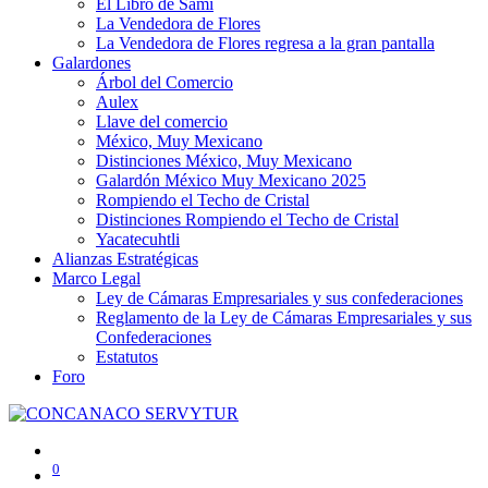
El Libro de Sami
La Vendedora de Flores
La Vendedora de Flores regresa a la gran pantalla
Galardones
Árbol del Comercio
Aulex
Llave del comercio
México, Muy Mexicano
Distinciones México, Muy Mexicano
Galardón México Muy Mexicano 2025
Rompiendo el Techo de Cristal
Distinciones Rompiendo el Techo de Cristal
Yacatecuhtli
Alianzas Estratégicas
Marco Legal
Ley de Cámaras Empresariales y sus confederaciones
Reglamento de la Ley de Cámaras Empresariales y sus
Confederaciones
Estatutos
Foro
0