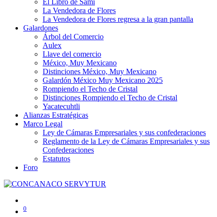
El Libro de Sami
La Vendedora de Flores
La Vendedora de Flores regresa a la gran pantalla
Galardones
Árbol del Comercio
Aulex
Llave del comercio
México, Muy Mexicano
Distinciones México, Muy Mexicano
Galardón México Muy Mexicano 2025
Rompiendo el Techo de Cristal
Distinciones Rompiendo el Techo de Cristal
Yacatecuhtli
Alianzas Estratégicas
Marco Legal
Ley de Cámaras Empresariales y sus confederaciones
Reglamento de la Ley de Cámaras Empresariales y sus
Confederaciones
Estatutos
Foro
0