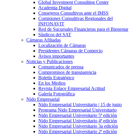
Global Investment Consulting Center
Academia Digital
Consejeros Consultivos ante el IMSS
Comisiones Consultivas Regionales del
INFONAVIT
Red de Sucursales Financieras para el Bienestar
Síndicos del SAT
Cámaras Afiliadas
Localización de Cámaras
Presidentes Cámaras de Comercio
Avisos importantes
Noticias y Publicaciones
Comunicados de prensa
Compromisos de transparencia
Boletín Estratégico
En los Medios
Revista Enlace Empresarial Actitud
Galería Fotográfica
Nido Empresarial
Nido Empresarial Universitario | 15 de junio
Programa Nido Empresarial Universitario
Nido Empresarial Universitario 5ª edición
Nido Empresarial Universitario 4ª edición
Nido Empresarial Universitario 3a edición
Nido Empresarial Universitario 2ª edición