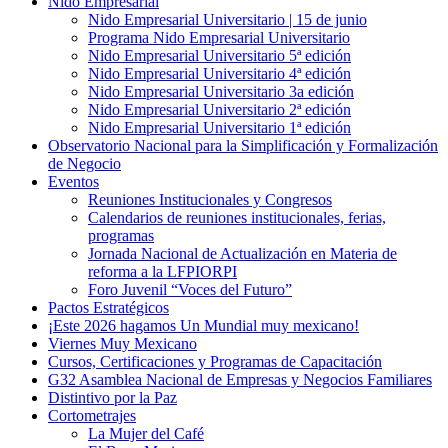
Nido Empresarial
Nido Empresarial Universitario | 15 de junio
Programa Nido Empresarial Universitario
Nido Empresarial Universitario 5ª edición
Nido Empresarial Universitario 4ª edición
Nido Empresarial Universitario 3a edición
Nido Empresarial Universitario 2ª edición
Nido Empresarial Universitario 1ª edición
Observatorio Nacional para la Simplificación y Formalización
de Negocio
Eventos
Reuniones Institucionales y Congresos
Calendarios de reuniones institucionales, ferias,
programas
Jornada Nacional de Actualización en Materia de
reforma a la LFPIORPI
Foro Juvenil “Voces del Futuro”
Pactos Estratégicos
¡Este 2026 hagamos Un Mundial muy mexicano!
Viernes Muy Mexicano
Cursos, Certificaciones y Programas de Capacitación
G32 Asamblea Nacional de Empresas y Negocios Familiares
Distintivo por la Paz
Cortometrajes
La Mujer del Café