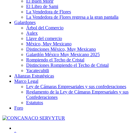
El Buen Morir
El Libro de Sami
La Vendedora de Flores
La Vendedora de Flores regresa a la gran pantalla
Galardones
Árbol del Comercio
Aulex
Llave del comercio
México, Muy Mexicano
Distinciones México, Muy Mexicano
Galardón México Muy Mexicano 2025
Rompiendo el Techo de Cristal
Distinciones Rompiendo el Techo de Cristal
Yacatecuhtli
Alianzas Estratégicas
Marco Legal
Ley de Cámaras Empresariales y sus confederaciones
Reglamento de la Ley de Cámaras Empresariales y sus
Confederaciones
Estatutos
Foro