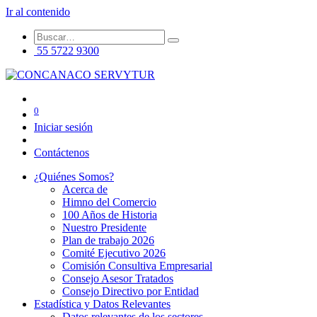
Ir al contenido
55 5722 9300
0
Iniciar sesión
Contáctenos
¿Quiénes Somos?
Acerca de
Himno del Comercio
100 Años de Historia
Nuestro Presidente
Plan de trabajo 2026
Comité Ejecutivo 2026
Comisión Consultiva Empresarial
Consejo Asesor Tratados
Consejo Directivo por Entidad
Estadística y Datos Relevantes
Datos relevantes de los sectores