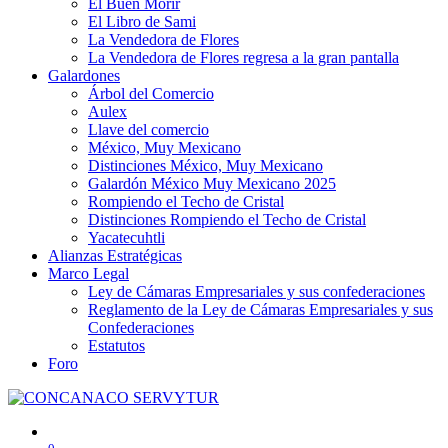
El Buen Morir
El Libro de Sami
La Vendedora de Flores
La Vendedora de Flores regresa a la gran pantalla
Galardones
Árbol del Comercio
Aulex
Llave del comercio
México, Muy Mexicano
Distinciones México, Muy Mexicano
Galardón México Muy Mexicano 2025
Rompiendo el Techo de Cristal
Distinciones Rompiendo el Techo de Cristal
Yacatecuhtli
Alianzas Estratégicas
Marco Legal
Ley de Cámaras Empresariales y sus confederaciones
Reglamento de la Ley de Cámaras Empresariales y sus
Confederaciones
Estatutos
Foro