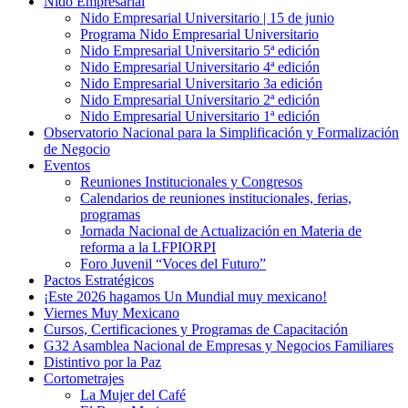
Nido Empresarial
Nido Empresarial Universitario | 15 de junio
Programa Nido Empresarial Universitario
Nido Empresarial Universitario 5ª edición
Nido Empresarial Universitario 4ª edición
Nido Empresarial Universitario 3a edición
Nido Empresarial Universitario 2ª edición
Nido Empresarial Universitario 1ª edición
Observatorio Nacional para la Simplificación y Formalización
de Negocio
Eventos
Reuniones Institucionales y Congresos
Calendarios de reuniones institucionales, ferias,
programas
Jornada Nacional de Actualización en Materia de
reforma a la LFPIORPI
Foro Juvenil “Voces del Futuro”
Pactos Estratégicos
¡Este 2026 hagamos Un Mundial muy mexicano!
Viernes Muy Mexicano
Cursos, Certificaciones y Programas de Capacitación
G32 Asamblea Nacional de Empresas y Negocios Familiares
Distintivo por la Paz
Cortometrajes
La Mujer del Café