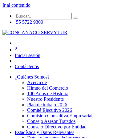
Ir al contenido
55 5722 9300
0
Iniciar sesión
Contáctenos
¿Quiénes Somos?
Acerca de
Himno del Comercio
100 Años de Historia
Nuestro Presidente
Plan de trabajo 2026
Comité Ejecutivo 2026
Comisión Consultiva Empresarial
Consejo Asesor Tratados
Consejo Directivo por Entidad
Estadística y Datos Relevantes
Datos relevantes de los sectores