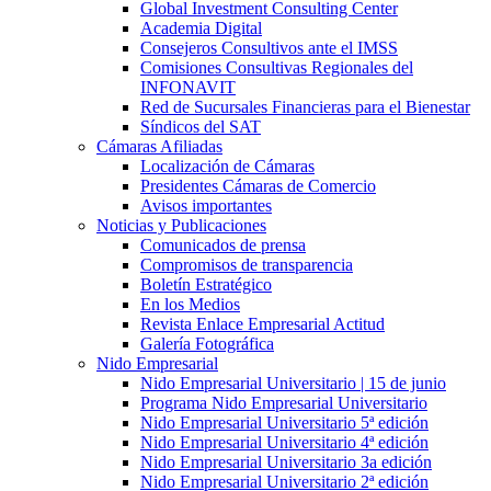
Global Investment Consulting Center
Academia Digital
Consejeros Consultivos ante el IMSS
Comisiones Consultivas Regionales del
INFONAVIT
Red de Sucursales Financieras para el Bienestar
Síndicos del SAT
Cámaras Afiliadas
Localización de Cámaras
Presidentes Cámaras de Comercio
Avisos importantes
Noticias y Publicaciones
Comunicados de prensa
Compromisos de transparencia
Boletín Estratégico
En los Medios
Revista Enlace Empresarial Actitud
Galería Fotográfica
Nido Empresarial
Nido Empresarial Universitario | 15 de junio
Programa Nido Empresarial Universitario
Nido Empresarial Universitario 5ª edición
Nido Empresarial Universitario 4ª edición
Nido Empresarial Universitario 3a edición
Nido Empresarial Universitario 2ª edición