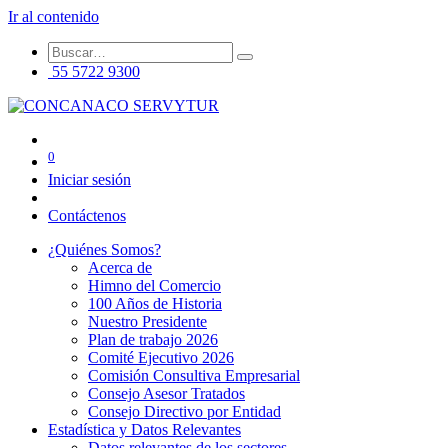
Ir al contenido
55 5722 9300
0
Iniciar sesión
Contáctenos
¿Quiénes Somos?
Acerca de
Himno del Comercio
100 Años de Historia
Nuestro Presidente
Plan de trabajo 2026
Comité Ejecutivo 2026
Comisión Consultiva Empresarial
Consejo Asesor Tratados
Consejo Directivo por Entidad
Estadística y Datos Relevantes
Datos relevantes de los sectores