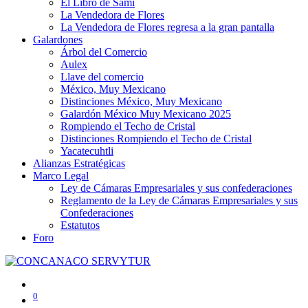
El Libro de Sami
La Vendedora de Flores
La Vendedora de Flores regresa a la gran pantalla
Galardones
Árbol del Comercio
Aulex
Llave del comercio
México, Muy Mexicano
Distinciones México, Muy Mexicano
Galardón México Muy Mexicano 2025
Rompiendo el Techo de Cristal
Distinciones Rompiendo el Techo de Cristal
Yacatecuhtli
Alianzas Estratégicas
Marco Legal
Ley de Cámaras Empresariales y sus confederaciones
Reglamento de la Ley de Cámaras Empresariales y sus
Confederaciones
Estatutos
Foro
0