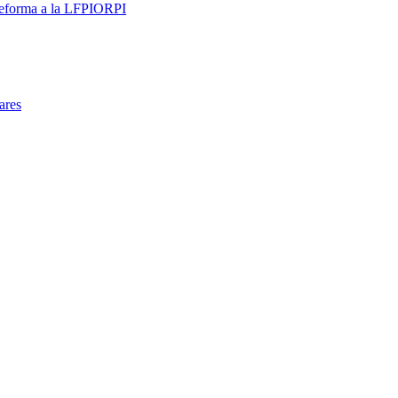
 reforma a la LFPIORPI
ares