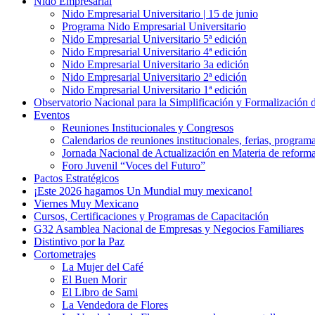
Nido Empresarial
Nido Empresarial Universitario | 15 de junio
Programa Nido Empresarial Universitario
Nido Empresarial Universitario 5ª edición
Nido Empresarial Universitario 4ª edición
Nido Empresarial Universitario 3a edición
Nido Empresarial Universitario 2ª edición
Nido Empresarial Universitario 1ª edición
Observatorio Nacional para la Simplificación y Formalización
Eventos
Reuniones Institucionales y Congresos
Calendarios de reuniones institucionales, ferias, program
Jornada Nacional de Actualización en Materia de refor
Foro Juvenil “Voces del Futuro”
Pactos Estratégicos
¡Este 2026 hagamos Un Mundial muy mexicano!
Viernes Muy Mexicano
Cursos, Certificaciones y Programas de Capacitación
G32 Asamblea Nacional de Empresas y Negocios Familiares
Distintivo por la Paz
Cortometrajes
La Mujer del Café
El Buen Morir
El Libro de Sami
La Vendedora de Flores