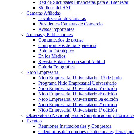
Red de Sucursales Financieras para el Bienestar
Síndicos del SAT
Cámaras Afiliadas
Localización de Cámaras
Presidentes Cámaras de Comercio
Avisos importantes
Noticias y Publicaciones
Comunicados de prensa
Compromisos de transparencia
Boletín Estratégico
En los Medios
Revista Enlace Empresarial Actitud
Galería Fotográfica
Nido Empresarial
Nido Empresarial Universitario | 15 de junio
Programa Nido Empresarial Universitario
Nido Empresarial Universitario 5ª edición
Nido Empresarial Universitario 4ª edición
Nido Empresarial Universitario 3a edición
Nido Empresarial Universitario 2ª edición
Nido Empresarial Universitario 1ª edición
Observatorio Nacional para la Simplificación y Formali
Eventos
Reuniones Institucionales y Congresos
Calendarios de reuniones institucionales, ferias, p