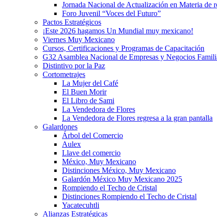
Jornada Nacional de Actualización en Materia de
Foro Juvenil “Voces del Futuro”
Pactos Estratégicos
¡Este 2026 hagamos Un Mundial muy mexicano!
Viernes Muy Mexicano
Cursos, Certificaciones y Programas de Capacitación
G32 Asamblea Nacional de Empresas y Negocios Famili
Distintivo por la Paz
Cortometrajes
La Mujer del Café
El Buen Morir
El Libro de Sami
La Vendedora de Flores
La Vendedora de Flores regresa a la gran pantalla
Galardones
Árbol del Comercio
Aulex
Llave del comercio
México, Muy Mexicano
Distinciones México, Muy Mexicano
Galardón México Muy Mexicano 2025
Rompiendo el Techo de Cristal
Distinciones Rompiendo el Techo de Cristal
Yacatecuhtli
Alianzas Estratégicas