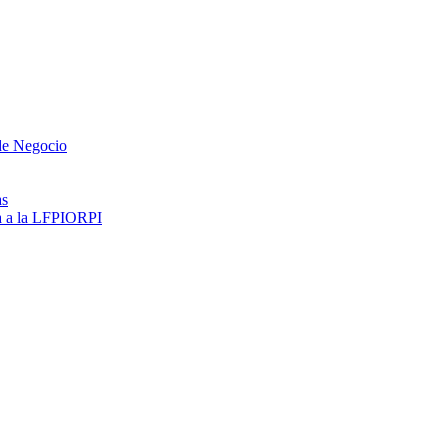
 de Negocio
as
ma a la LFPIORPI