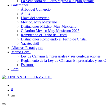
La Vendedora de Flores regresa a la gran pantalla
Galardones
Árbol del Comercio
Aulex
Llave del comercio
México, Muy Mexicano
Distinciones México, Muy Mexicano
Galardón México Muy Mexicano 2025
Rompiendo el Techo de Cristal
Distinciones Rompiendo el Techo de Cristal
Yacatecuhtli
Alianzas Estratégicas
Marco Legal
Ley de Cámaras Empresariales y sus confederaciones
Reglamento de la Ley de Cámaras Empresariales y sus C
Estatutos
Foro
0