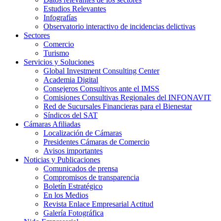
Estudios Relevantes
Infografías
Observatorio interactivo de incidencias delictivas
Sectores
Comercio
Turismo
Servicios y Soluciones
Global Investment Consulting Center
Academia Digital
Consejeros Consultivos ante el IMSS
Comisiones Consultivas Regionales del INFONAVIT
Red de Sucursales Financieras para el Bienestar
Síndicos del SAT
Cámaras Afiliadas
Localización de Cámaras
Presidentes Cámaras de Comercio
Avisos importantes
Noticias y Publicaciones
Comunicados de prensa
Compromisos de transparencia
Boletín Estratégico
En los Medios
Revista Enlace Empresarial Actitud
Galería Fotográfica