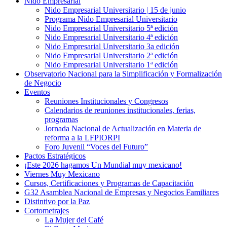
Nido Empresarial
Nido Empresarial Universitario | 15 de junio
Programa Nido Empresarial Universitario
Nido Empresarial Universitario 5ª edición
Nido Empresarial Universitario 4ª edición
Nido Empresarial Universitario 3a edición
Nido Empresarial Universitario 2ª edición
Nido Empresarial Universitario 1ª edición
Observatorio Nacional para la Simplificación y Formalización
de Negocio
Eventos
Reuniones Institucionales y Congresos
Calendarios de reuniones institucionales, ferias,
programas
Jornada Nacional de Actualización en Materia de
reforma a la LFPIORPI
Foro Juvenil “Voces del Futuro”
Pactos Estratégicos
¡Este 2026 hagamos Un Mundial muy mexicano!
Viernes Muy Mexicano
Cursos, Certificaciones y Programas de Capacitación
G32 Asamblea Nacional de Empresas y Negocios Familiares
Distintivo por la Paz
Cortometrajes
La Mujer del Café