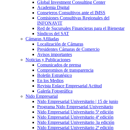
Global Investment Consulting Center
Academia Digital
Consejeros Consultivos ante el IMSS
Comisiones Consultivas Regionales del
INFONAVIT
Red de Sucursales Financieras para el Bienestar
Síndicos del SAT
Cámaras Afiliadas
Localización de Cámaras
Presidentes Cámaras de Comercio
Avisos importantes
Noticias y Publicaciones
Comunicados de prensa
Compromisos de transparencia
Boletín Estratégico
En los Medios
Revista Enlace Empresarial Actitud
Galería Fotográfica
Nido Empresarial
Nido Empresarial Universitario | 15 de junio
Programa Nido Empresarial Universitario
Nido Empresarial Universitario 5ª edición
Nido Empresarial Universitario 4ª edición
Nido Empresarial Universitario 3a edición
Nido Empresarial Universitario 2ª edición