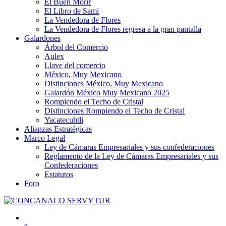
El Buen Morir
El Libro de Sami
La Vendedora de Flores
La Vendedora de Flores regresa a la gran pantalla
Galardones
Árbol del Comercio
Aulex
Llave del comercio
México, Muy Mexicano
Distinciones México, Muy Mexicano
Galardón México Muy Mexicano 2025
Rompiendo el Techo de Cristal
Distinciones Rompiendo el Techo de Cristal
Yacatecuhtli
Alianzas Estratégicas
Marco Legal
Ley de Cámaras Empresariales y sus confederaciones
Reglamento de la Ley de Cámaras Empresariales y sus
Confederaciones
Estatutos
Foro