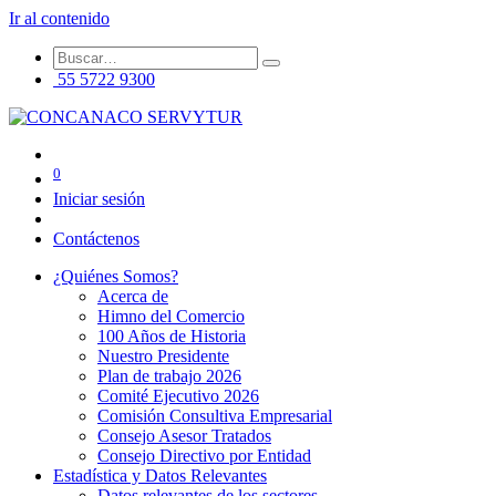
Ir al contenido
55 5722 9300
0
Iniciar sesión
Contáctenos
¿Quiénes Somos?
Acerca de
Himno del Comercio
100 Años de Historia
Nuestro Presidente
Plan de trabajo 2026
Comité Ejecutivo 2026
Comisión Consultiva Empresarial
Consejo Asesor Tratados
Consejo Directivo por Entidad
Estadística y Datos Relevantes
Datos relevantes de los sectores