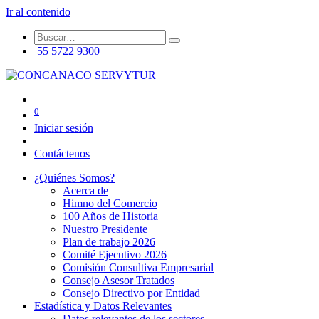
Ir al contenido
55 5722 9300
0
Iniciar sesión
Contáctenos
¿Quiénes Somos?
Acerca de
Himno del Comercio
100 Años de Historia
Nuestro Presidente
Plan de trabajo 2026
Comité Ejecutivo 2026
Comisión Consultiva Empresarial
Consejo Asesor Tratados
Consejo Directivo por Entidad
Estadística y Datos Relevantes
Datos relevantes de los sectores