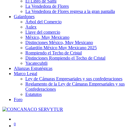
El Libro de Sami
La Vendedora de Flores
La Vendedora de Flores regresa a la gran pantalla
Galardones
Árbol del Comercio
Aulex
Llave del comercio
México, Muy Mexicano
Distinciones México, Muy Mexicano
Galardón México Muy Mexicano 2025
Rompiendo el Techo de Cristal
Distinciones Rompiendo el Techo de Cristal
Yacatecuhtli
Alianzas Estratégicas
Marco Legal
Ley de Cámaras Empresariales y sus confederaciones
Reglamento de la Ley de Cámaras Empresariales y sus
Confederaciones
Estatutos
Foro
0