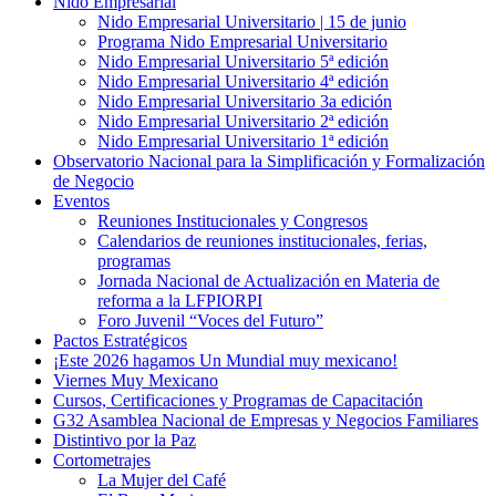
Nido Empresarial
Nido Empresarial Universitario | 15 de junio
Programa Nido Empresarial Universitario
Nido Empresarial Universitario 5ª edición
Nido Empresarial Universitario 4ª edición
Nido Empresarial Universitario 3a edición
Nido Empresarial Universitario 2ª edición
Nido Empresarial Universitario 1ª edición
Observatorio Nacional para la Simplificación y Formalización
de Negocio
Eventos
Reuniones Institucionales y Congresos
Calendarios de reuniones institucionales, ferias,
programas
Jornada Nacional de Actualización en Materia de
reforma a la LFPIORPI
Foro Juvenil “Voces del Futuro”
Pactos Estratégicos
¡Este 2026 hagamos Un Mundial muy mexicano!
Viernes Muy Mexicano
Cursos, Certificaciones y Programas de Capacitación
G32 Asamblea Nacional de Empresas y Negocios Familiares
Distintivo por la Paz
Cortometrajes
La Mujer del Café