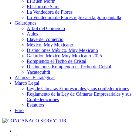
El Buen Morir
El Libro de Sami
La Vendedora de Flores
La Vendedora de Flores regresa a la gran pantalla
Galardones
Árbol del Comercio
Aulex
Llave del comercio
México, Muy Mexicano
Distinciones México, Muy Mexicano
Galardón México Muy Mexicano 2025
Rompiendo el Techo de Cristal
Distinciones Rompiendo el Techo de Cristal
Yacatecuhtli
Alianzas Estratégicas
Marco Legal
Ley de Cámaras Empresariales y sus confederaciones
Reglamento de la Ley de Cámaras Empresariales y sus
Confederaciones
Estatutos
Foro