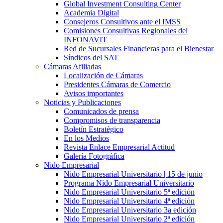
Global Investment Consulting Center
Academia Digital
Consejeros Consultivos ante el IMSS
Comisiones Consultivas Regionales del
INFONAVIT
Red de Sucursales Financieras para el Bienestar
Síndicos del SAT
Cámaras Afiliadas
Localización de Cámaras
Presidentes Cámaras de Comercio
Avisos importantes
Noticias y Publicaciones
Comunicados de prensa
Compromisos de transparencia
Boletín Estratégico
En los Medios
Revista Enlace Empresarial Actitud
Galería Fotográfica
Nido Empresarial
Nido Empresarial Universitario | 15 de junio
Programa Nido Empresarial Universitario
Nido Empresarial Universitario 5ª edición
Nido Empresarial Universitario 4ª edición
Nido Empresarial Universitario 3a edición
Nido Empresarial Universitario 2ª edición