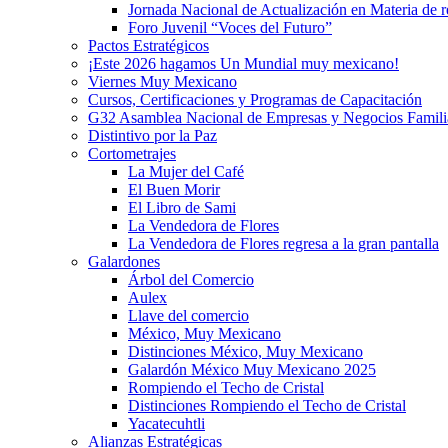
Jornada Nacional de Actualización en Materia de
Foro Juvenil “Voces del Futuro”
Pactos Estratégicos
¡Este 2026 hagamos Un Mundial muy mexicano!
Viernes Muy Mexicano
Cursos, Certificaciones y Programas de Capacitación
G32 Asamblea Nacional de Empresas y Negocios Famili
Distintivo por la Paz
Cortometrajes
La Mujer del Café
El Buen Morir
El Libro de Sami
La Vendedora de Flores
La Vendedora de Flores regresa a la gran pantalla
Galardones
Árbol del Comercio
Aulex
Llave del comercio
México, Muy Mexicano
Distinciones México, Muy Mexicano
Galardón México Muy Mexicano 2025
Rompiendo el Techo de Cristal
Distinciones Rompiendo el Techo de Cristal
Yacatecuhtli
Alianzas Estratégicas