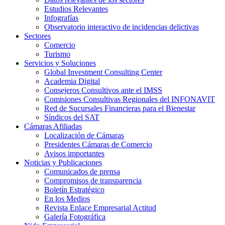
Estudios Relevantes
Infografías
Observatorio interactivo de incidencias delictivas
Sectores
Comercio
Turismo
Servicios y Soluciones
Global Investment Consulting Center
Academia Digital
Consejeros Consultivos ante el IMSS
Comisiones Consultivas Regionales del INFONAVIT
Red de Sucursales Financieras para el Bienestar
Síndicos del SAT
Cámaras Afiliadas
Localización de Cámaras
Presidentes Cámaras de Comercio
Avisos importantes
Noticias y Publicaciones
Comunicados de prensa
Compromisos de transparencia
Boletín Estratégico
En los Medios
Revista Enlace Empresarial Actitud
Galería Fotográfica