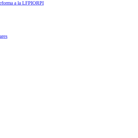
 reforma a la LFPIORPI
ares