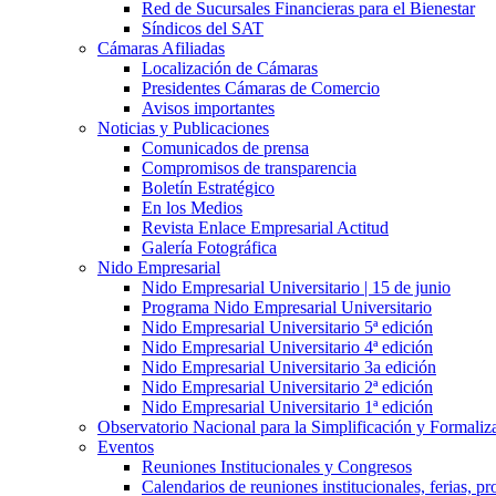
Red de Sucursales Financieras para el Bienestar
Síndicos del SAT
Cámaras Afiliadas
Localización de Cámaras
Presidentes Cámaras de Comercio
Avisos importantes
Noticias y Publicaciones
Comunicados de prensa
Compromisos de transparencia
Boletín Estratégico
En los Medios
Revista Enlace Empresarial Actitud
Galería Fotográfica
Nido Empresarial
Nido Empresarial Universitario | 15 de junio
Programa Nido Empresarial Universitario
Nido Empresarial Universitario 5ª edición
Nido Empresarial Universitario 4ª edición
Nido Empresarial Universitario 3a edición
Nido Empresarial Universitario 2ª edición
Nido Empresarial Universitario 1ª edición
Observatorio Nacional para la Simplificación y Formali
Eventos
Reuniones Institucionales y Congresos
Calendarios de reuniones institucionales, ferias, p