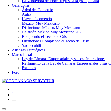
La Vendedora de Flores regresa a la gran pantalla
Galardones
Árbol del Comercio
Aulex
Llave del comercio
México, Muy Mexicano
Distinciones México, Muy Mexicano
Galardón México Muy Mexicano 2025
Rompiendo el Techo de Cristal
Distinciones Rompiendo el Techo de Cristal
Yacatecuhtli
Alianzas Estratégicas
Marco Legal
Ley de Cámaras Empresariales y sus confederaciones
Reglamento de la Ley de Cámaras Empresariales y sus C
Estatutos
Foro
0