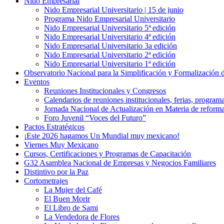
Nido Empresarial
Nido Empresarial Universitario | 15 de junio
Programa Nido Empresarial Universitario
Nido Empresarial Universitario 5ª edición
Nido Empresarial Universitario 4ª edición
Nido Empresarial Universitario 3a edición
Nido Empresarial Universitario 2ª edición
Nido Empresarial Universitario 1ª edición
Observatorio Nacional para la Simplificación y Formalización
Eventos
Reuniones Institucionales y Congresos
Calendarios de reuniones institucionales, ferias, program
Jornada Nacional de Actualización en Materia de refor
Foro Juvenil “Voces del Futuro”
Pactos Estratégicos
¡Este 2026 hagamos Un Mundial muy mexicano!
Viernes Muy Mexicano
Cursos, Certificaciones y Programas de Capacitación
G32 Asamblea Nacional de Empresas y Negocios Familiares
Distintivo por la Paz
Cortometrajes
La Mujer del Café
El Buen Morir
El Libro de Sami
La Vendedora de Flores