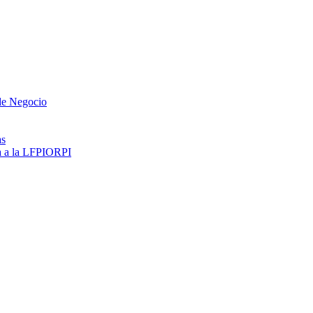
 de Negocio
as
ma a la LFPIORPI