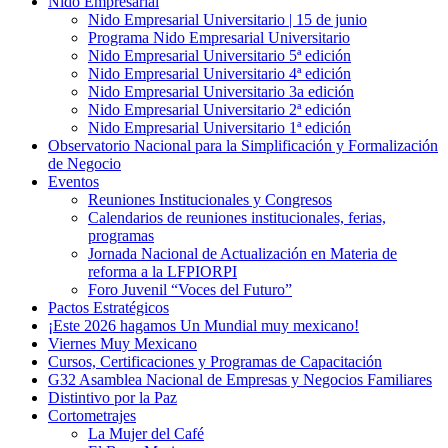
Nido Empresarial
Nido Empresarial Universitario | 15 de junio
Programa Nido Empresarial Universitario
Nido Empresarial Universitario 5ª edición
Nido Empresarial Universitario 4ª edición
Nido Empresarial Universitario 3a edición
Nido Empresarial Universitario 2ª edición
Nido Empresarial Universitario 1ª edición
Observatorio Nacional para la Simplificación y Formalización
de Negocio
Eventos
Reuniones Institucionales y Congresos
Calendarios de reuniones institucionales, ferias,
programas
Jornada Nacional de Actualización en Materia de
reforma a la LFPIORPI
Foro Juvenil “Voces del Futuro”
Pactos Estratégicos
¡Este 2026 hagamos Un Mundial muy mexicano!
Viernes Muy Mexicano
Cursos, Certificaciones y Programas de Capacitación
G32 Asamblea Nacional de Empresas y Negocios Familiares
Distintivo por la Paz
Cortometrajes
La Mujer del Café