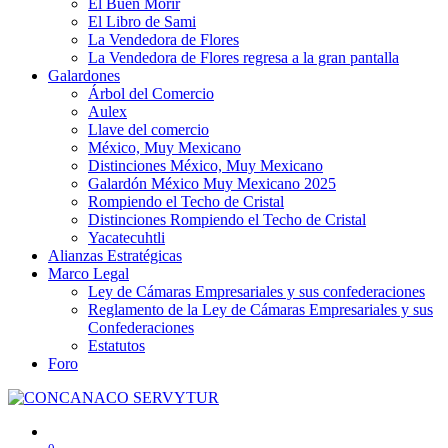
El Buen Morir
El Libro de Sami
La Vendedora de Flores
La Vendedora de Flores regresa a la gran pantalla
Galardones
Árbol del Comercio
Aulex
Llave del comercio
México, Muy Mexicano
Distinciones México, Muy Mexicano
Galardón México Muy Mexicano 2025
Rompiendo el Techo de Cristal
Distinciones Rompiendo el Techo de Cristal
Yacatecuhtli
Alianzas Estratégicas
Marco Legal
Ley de Cámaras Empresariales y sus confederaciones
Reglamento de la Ley de Cámaras Empresariales y sus
Confederaciones
Estatutos
Foro