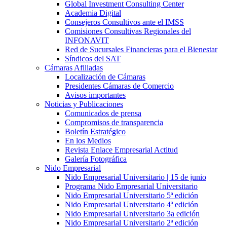
Global Investment Consulting Center
Academia Digital
Consejeros Consultivos ante el IMSS
Comisiones Consultivas Regionales del
INFONAVIT
Red de Sucursales Financieras para el Bienestar
Síndicos del SAT
Cámaras Afiliadas
Localización de Cámaras
Presidentes Cámaras de Comercio
Avisos importantes
Noticias y Publicaciones
Comunicados de prensa
Compromisos de transparencia
Boletín Estratégico
En los Medios
Revista Enlace Empresarial Actitud
Galería Fotográfica
Nido Empresarial
Nido Empresarial Universitario | 15 de junio
Programa Nido Empresarial Universitario
Nido Empresarial Universitario 5ª edición
Nido Empresarial Universitario 4ª edición
Nido Empresarial Universitario 3a edición
Nido Empresarial Universitario 2ª edición