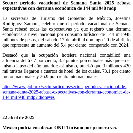
Sectur: periodo vacacional de Semana Santa 2025 rebasa
expectativas con derrama económica de 144 mil 948 mdp
La secretaria de Turismo del Gobierno de México, Josefina
Rodríguez Zamora, celebró que el periodo vacacional de Semana
Santa rebasó todas las expectativas ya que registró una derrama
económica a nivel nacional por consumo turístico de 144 mil 948
millones de pesos, del sábado 12 de abril al domingo 20 de abril, lo
que representa un aumento del 5.4 por ciento, comparado con 2024.
Destacó que la ocupación hotelera nacional contabilizó una
afluencia del 67.7 por ciento, 3.2 puntos porcentuales más que en el
mismo lapso del año anterior; asimismo, precisó que 3 millones 430
mil turistas llegaron a cuartos de hotel, de los cuales, 73.1 por ciento
fueron nacionales y 26.9 por ciento internacionales.
https://www.gob.mx/sectur/articulos/sectur-periodo-vacacional-de-
semana-santa-2025-rebasa-expectativas-con-derrama-economica-de-
144-mil-948-mdp?idiom=es
22 abril de 2025
México podría encabezar ONU Turismo por primera vez