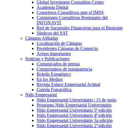
Global Investment Consulting Center
Academia Digital
Consejeros Consultivos ante el IMSS
Comisiones Consultivas Regionales del
INFONAVIT
Red de Sucursales Financieras para el Bienestar
Síndicos del SAT
Cámaras Afiliadas
Localización de Cámaras
Presidentes Cámaras de Comercio
Avisos importantes
Noticias y Publicaciones
Comunicados de prensa
Compromisos de transparencia
Boletín Estratégico
En los Medios
Revista Enlace Empresarial Actitud
Galería Fotográfica
Nido Empresarial
Nido Empresarial Universitario | 15 de junio
Programa Nido Empresarial Universitario
Nido Empresarial Universitario 5ª edición
Nido Empresarial Universitario 4ª edición
Nido Empresarial Universitario 3a edición
Nido Empresarial Universitario 2ª edición