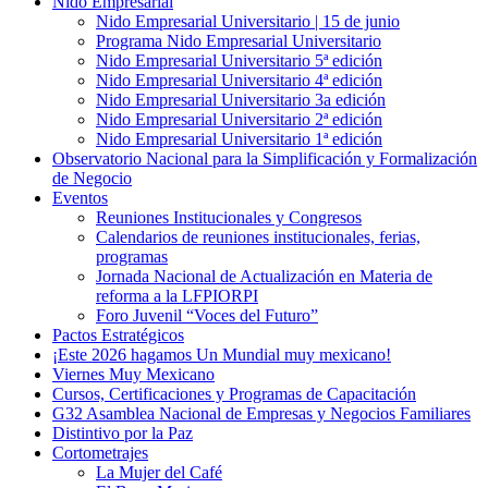
Nido Empresarial
Nido Empresarial Universitario | 15 de junio
Programa Nido Empresarial Universitario
Nido Empresarial Universitario 5ª edición
Nido Empresarial Universitario 4ª edición
Nido Empresarial Universitario 3a edición
Nido Empresarial Universitario 2ª edición
Nido Empresarial Universitario 1ª edición
Observatorio Nacional para la Simplificación y Formalización
de Negocio
Eventos
Reuniones Institucionales y Congresos
Calendarios de reuniones institucionales, ferias,
programas
Jornada Nacional de Actualización en Materia de
reforma a la LFPIORPI
Foro Juvenil “Voces del Futuro”
Pactos Estratégicos
¡Este 2026 hagamos Un Mundial muy mexicano!
Viernes Muy Mexicano
Cursos, Certificaciones y Programas de Capacitación
G32 Asamblea Nacional de Empresas y Negocios Familiares
Distintivo por la Paz
Cortometrajes
La Mujer del Café