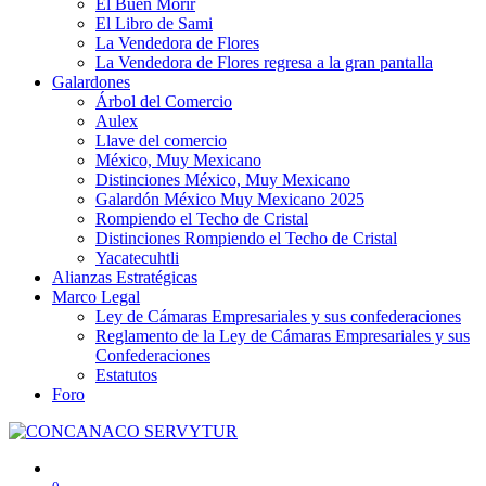
El Buen Morir
El Libro de Sami
La Vendedora de Flores
La Vendedora de Flores regresa a la gran pantalla
Galardones
Árbol del Comercio
Aulex
Llave del comercio
México, Muy Mexicano
Distinciones México, Muy Mexicano
Galardón México Muy Mexicano 2025
Rompiendo el Techo de Cristal
Distinciones Rompiendo el Techo de Cristal
Yacatecuhtli
Alianzas Estratégicas
Marco Legal
Ley de Cámaras Empresariales y sus confederaciones
Reglamento de la Ley de Cámaras Empresariales y sus
Confederaciones
Estatutos
Foro