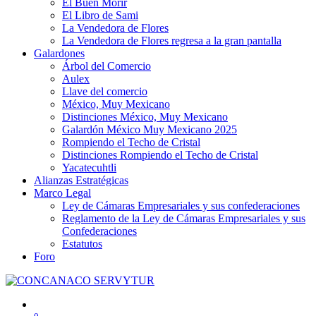
El Buen Morir
El Libro de Sami
La Vendedora de Flores
La Vendedora de Flores regresa a la gran pantalla
Galardones
Árbol del Comercio
Aulex
Llave del comercio
México, Muy Mexicano
Distinciones México, Muy Mexicano
Galardón México Muy Mexicano 2025
Rompiendo el Techo de Cristal
Distinciones Rompiendo el Techo de Cristal
Yacatecuhtli
Alianzas Estratégicas
Marco Legal
Ley de Cámaras Empresariales y sus confederaciones
Reglamento de la Ley de Cámaras Empresariales y sus
Confederaciones
Estatutos
Foro