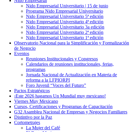
Nido Empresarial
Nido Empresarial Universitario | 15 de junio
Programa Nido Empresarial Universitario
Nido Empresarial Universitario 5ª edición
Nido Empresarial Universitario 4ª edición
Nido Empresarial Universitario 3a edición
Nido Empresarial Universitario 2ª edición
Nido Empresarial Universitario 1ª edición
Observatorio Nacional para la Simplificación y Formalización
de Negocio
Eventos
Reuniones Institucionales y Congresos
Calendarios de reuniones institucionales, ferias,
programas
Jornada Nacional de Actualización en Materia de
reforma a la LFPIORPI
Foro Juvenil “Voces del Futuro”
Pactos Estratégicos
¡Este 2026 hagamos Un Mundial muy mexicano!
Viernes Muy Mexicano
Cursos, Certificaciones y Programas de Capacitación
G32 Asamblea Nacional de Empresas y Negocios Familiares
Distintivo por la Paz
Cortometrajes
La Mujer del Café