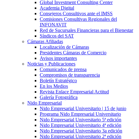
Global Investment Consulting Center
Academia Digital
Consejeros Consultivos ante el IMSS
Comisiones Consultivas Regionales del
INFONAVIT
Red de Sucursales Financieras para el Bienestar
Síndicos del SAT
Cámaras Afiliadas
Localización de Cámaras
Presidentes Cámaras de Comercio
Avisos importantes
Noticias y Publicaciones
Comunicados de prensa
Compromisos de transparencia
Boletín Estratégico
En los Medios
Revista Enlace Empresarial Actitud
Galería Fotográfica
Nido Empresarial
Nido Empresarial Universitario | 15 de junio
Programa Nido Empresarial Universitario
Nido Empresarial Universitario 5ª edición
Nido Empresarial Universitario 4ª edición
Nido Empresarial Universitario 3a edición
Nido Empresarial Universitario 2ª edición