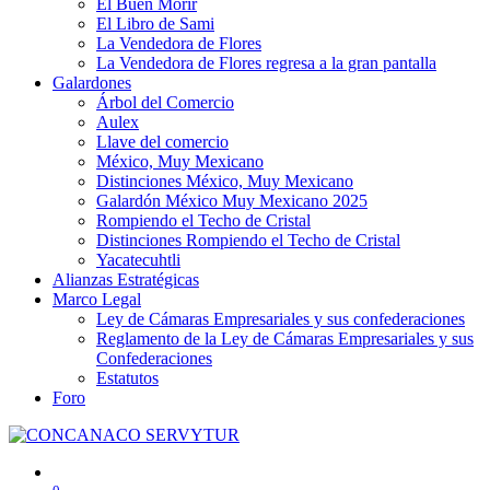
El Buen Morir
El Libro de Sami
La Vendedora de Flores
La Vendedora de Flores regresa a la gran pantalla
Galardones
Árbol del Comercio
Aulex
Llave del comercio
México, Muy Mexicano
Distinciones México, Muy Mexicano
Galardón México Muy Mexicano 2025
Rompiendo el Techo de Cristal
Distinciones Rompiendo el Techo de Cristal
Yacatecuhtli
Alianzas Estratégicas
Marco Legal
Ley de Cámaras Empresariales y sus confederaciones
Reglamento de la Ley de Cámaras Empresariales y sus
Confederaciones
Estatutos
Foro