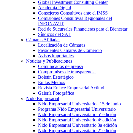
Global Investment Consulting Center
Academia Digital
Consejeros Consultivos ante el IMSS
Comisiones Consultivas Regionales del
INFONAVIT
Red de Sucursales Financieras para el Bienestar
Síndicos del SAT
Cámaras Afiliadas
Localización de Cámaras
Presidentes Cámaras de Comercio
Avisos importantes
Noticias y Publicaciones
Comunicados de prensa
Compromisos de transparencia
Boletín Estratégico
En los Medios
Revista Enlace Empresarial Actitud
Galería Fotográfica
Nido Empresarial
Nido Empresarial Universitario | 15 de junio
Programa Nido Empresarial Universitario
Nido Empresarial Universitario 5ª edición
Nido Empresarial Universitario 4ª edición
Nido Empresarial Universitario 3a edición
Nido Empresarial Universitario 2ª edición