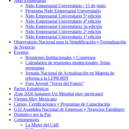
Nido Empresarial
Nido Empresarial Universitario | 15 de junio
Programa Nido Empresarial Universitario
Nido Empresarial Universitario 5ª edición
Nido Empresarial Universitario 4ª edición
Nido Empresarial Universitario 3a edición
Nido Empresarial Universitario 2ª edición
Nido Empresarial Universitario 1ª edición
Observatorio Nacional para la Simplificación y Formalización
de Negocio
Eventos
Reuniones Institucionales y Congresos
Calendarios de reuniones institucionales, ferias,
programas
Jornada Nacional de Actualización en Materia de
reforma a la LFPIORPI
Foro Juvenil “Voces del Futuro”
Pactos Estratégicos
¡Este 2026 hagamos Un Mundial muy mexicano!
Viernes Muy Mexicano
Cursos, Certificaciones y Programas de Capacitación
G32 Asamblea Nacional de Empresas y Negocios Familiares
Distintivo por la Paz
Cortometrajes
La Mujer del Café