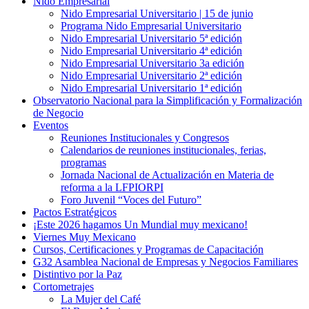
Nido Empresarial
Nido Empresarial Universitario | 15 de junio
Programa Nido Empresarial Universitario
Nido Empresarial Universitario 5ª edición
Nido Empresarial Universitario 4ª edición
Nido Empresarial Universitario 3a edición
Nido Empresarial Universitario 2ª edición
Nido Empresarial Universitario 1ª edición
Observatorio Nacional para la Simplificación y Formalización
de Negocio
Eventos
Reuniones Institucionales y Congresos
Calendarios de reuniones institucionales, ferias,
programas
Jornada Nacional de Actualización en Materia de
reforma a la LFPIORPI
Foro Juvenil “Voces del Futuro”
Pactos Estratégicos
¡Este 2026 hagamos Un Mundial muy mexicano!
Viernes Muy Mexicano
Cursos, Certificaciones y Programas de Capacitación
G32 Asamblea Nacional de Empresas y Negocios Familiares
Distintivo por la Paz
Cortometrajes
La Mujer del Café