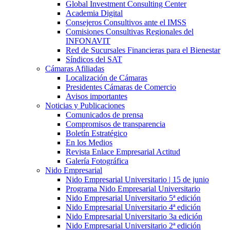
Global Investment Consulting Center
Academia Digital
Consejeros Consultivos ante el IMSS
Comisiones Consultivas Regionales del
INFONAVIT
Red de Sucursales Financieras para el Bienestar
Síndicos del SAT
Cámaras Afiliadas
Localización de Cámaras
Presidentes Cámaras de Comercio
Avisos importantes
Noticias y Publicaciones
Comunicados de prensa
Compromisos de transparencia
Boletín Estratégico
En los Medios
Revista Enlace Empresarial Actitud
Galería Fotográfica
Nido Empresarial
Nido Empresarial Universitario | 15 de junio
Programa Nido Empresarial Universitario
Nido Empresarial Universitario 5ª edición
Nido Empresarial Universitario 4ª edición
Nido Empresarial Universitario 3a edición
Nido Empresarial Universitario 2ª edición