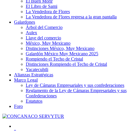
El Buen Morir
El Libro de Sami
La Vendedora de Flores
La Vendedora de Flores regresa a la gran pantalla
Galardones
Árbol del Comercio
Aulex
Llave del comercio
México, Muy Mexicano
Distinciones México, Muy Mexicano
Galardón México Muy Mexicano 2025
Rompiendo el Techo de Cristal
Distinciones Rompiendo el Techo de Cristal
Yacatecuhtli
Alianzas Estratégicas
Marco Legal
Ley de Cámaras Empresariales y sus confederaciones
Reglamento de la Ley de Cámaras Empresariales y sus
Confederaciones
Estatutos
Foro