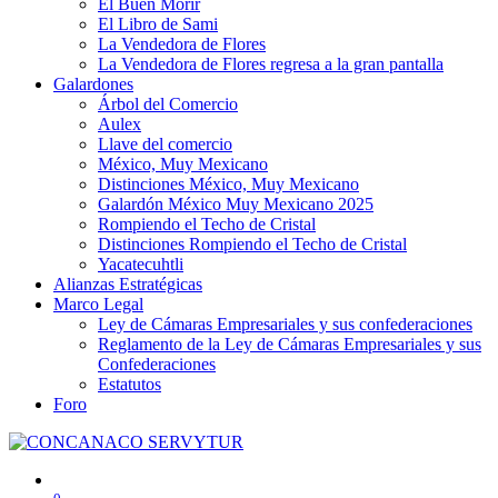
El Buen Morir
El Libro de Sami
La Vendedora de Flores
La Vendedora de Flores regresa a la gran pantalla
Galardones
Árbol del Comercio
Aulex
Llave del comercio
México, Muy Mexicano
Distinciones México, Muy Mexicano
Galardón México Muy Mexicano 2025
Rompiendo el Techo de Cristal
Distinciones Rompiendo el Techo de Cristal
Yacatecuhtli
Alianzas Estratégicas
Marco Legal
Ley de Cámaras Empresariales y sus confederaciones
Reglamento de la Ley de Cámaras Empresariales y sus
Confederaciones
Estatutos
Foro