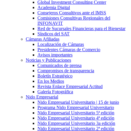
Global Investment Consulting Center
Academia Digital
Consejeros Consultivos ante el IMSS
Comisiones Consultivas Regionales del
INFONAVIT
Red de Sucursales Financieras para el Bienestar
Síndicos del SAT
Cámaras Afiliadas
Localización de Cámaras
Presidentes Cámaras de Comercio
Avisos importantes
Noticias y Publicaciones
Comunicados de prensa
Compromisos de transparencia
Boletín Estratégico
En los Medios
Revista Enlace Empresarial Actitud
Galería Fotográfica
Nido Empresarial
Nido Empresarial Universitario | 15 de junio
Programa Nido Empresarial Universitario
Nido Empresarial Universitario 5ª edición
Nido Empresarial Universitario 4ª edición
Nido Empresarial Universitario 3a edición
Nido Empresarial Universitario 2ª edición