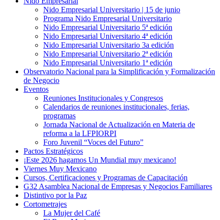
Nido Empresarial
Nido Empresarial Universitario | 15 de junio
Programa Nido Empresarial Universitario
Nido Empresarial Universitario 5ª edición
Nido Empresarial Universitario 4ª edición
Nido Empresarial Universitario 3a edición
Nido Empresarial Universitario 2ª edición
Nido Empresarial Universitario 1ª edición
Observatorio Nacional para la Simplificación y Formalización
de Negocio
Eventos
Reuniones Institucionales y Congresos
Calendarios de reuniones institucionales, ferias,
programas
Jornada Nacional de Actualización en Materia de
reforma a la LFPIORPI
Foro Juvenil “Voces del Futuro”
Pactos Estratégicos
¡Este 2026 hagamos Un Mundial muy mexicano!
Viernes Muy Mexicano
Cursos, Certificaciones y Programas de Capacitación
G32 Asamblea Nacional de Empresas y Negocios Familiares
Distintivo por la Paz
Cortometrajes
La Mujer del Café