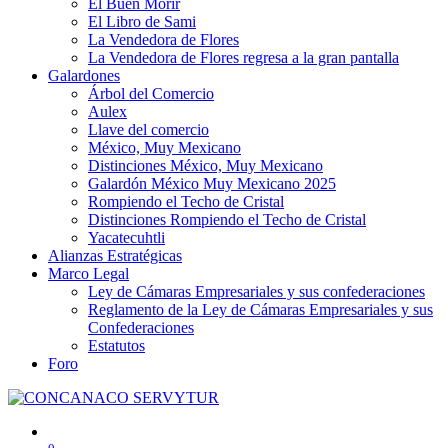
El Buen Morir
El Libro de Sami
La Vendedora de Flores
La Vendedora de Flores regresa a la gran pantalla
Galardones
Árbol del Comercio
Aulex
Llave del comercio
México, Muy Mexicano
Distinciones México, Muy Mexicano
Galardón México Muy Mexicano 2025
Rompiendo el Techo de Cristal
Distinciones Rompiendo el Techo de Cristal
Yacatecuhtli
Alianzas Estratégicas
Marco Legal
Ley de Cámaras Empresariales y sus confederaciones
Reglamento de la Ley de Cámaras Empresariales y sus
Confederaciones
Estatutos
Foro