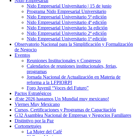
Nido Empresarial
Nido Empresarial Universitario | 15 de junio
Programa Nido Empresarial Universitario
Nido Empresarial Universitario 5ª edición
Nido Empresarial Universitario 4ª edición
Nido Empresarial Universitario 3a edición
Nido Empresarial Universitario 2ª edición
Nido Empresarial Universitario 1ª edición
Observatorio Nacional para la Simplificación y Formalización
de Negocio
Eventos
Reuniones Institucionales y Congresos
Calendarios de reuniones institucionales, ferias,
programas
Jornada Nacional de Actualización en Materia de
reforma a la LFPIORPI
Foro Juvenil “Voces del Futuro”
Pactos Estratégicos
¡Este 2026 hagamos Un Mundial muy mexicano!
Viernes Muy Mexicano
Cursos, Certificaciones y Programas de Capacitación
G32 Asamblea Nacional de Empresas y Negocios Familiares
Distintivo por la Paz
Cortometrajes
La Mujer del Café