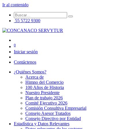
Ir al contenido
55 5722 9300
0
Iniciar sesión
Contáctenos
¿Quiénes Somos?
Acerca de
Himno del Comercio
100 Años de Historia
Nuestro Presidente
Plan de trabajo 2026
Comité Ejecutivo 2026
Comisión Consultiva Empresarial
Consejo Asesor Tratados
Consejo Directivo por Entidad
Estadística y Datos Relevantes
Datos relevantes de los sectores