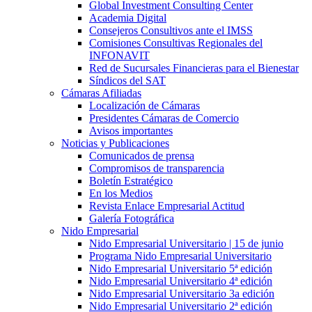
Global Investment Consulting Center
Academia Digital
Consejeros Consultivos ante el IMSS
Comisiones Consultivas Regionales del
INFONAVIT
Red de Sucursales Financieras para el Bienestar
Síndicos del SAT
Cámaras Afiliadas
Localización de Cámaras
Presidentes Cámaras de Comercio
Avisos importantes
Noticias y Publicaciones
Comunicados de prensa
Compromisos de transparencia
Boletín Estratégico
En los Medios
Revista Enlace Empresarial Actitud
Galería Fotográfica
Nido Empresarial
Nido Empresarial Universitario | 15 de junio
Programa Nido Empresarial Universitario
Nido Empresarial Universitario 5ª edición
Nido Empresarial Universitario 4ª edición
Nido Empresarial Universitario 3a edición
Nido Empresarial Universitario 2ª edición